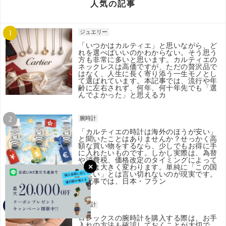
人気の記事
ジュエリー
「いつかはカルティエ」と思いながら、ど
れを選べばいいのかわからない。そう思う
方も非常に多いと思います。カルティエの
ネックレスは高価ですが、ただの贅沢品で
はなく、人生に長く寄り添う一生モノとし
て選ばれています。本記事では、流行や年
齢に左右されず、何年、何十年先でも「選
んでよかった」と思えるカ
腕時計
「カルティエの時計は海外のほうが安い」
と聞いたことはありませんか？せっかく高
額な買い物をするなら、少しでもお得に手
に入れたいものです。しかし実際は、為替
や消費税、価格改定のタイミングによって
状況は大きく変わります。単純に「この国
が安い」とは言い切れないのが現実です。
本記事では、日本・フラン
腕時計
ロレックスの腕時計を購入する際は、お手
入れの方法も確認しておくことが大切で