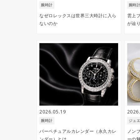
腕時計
腕時
なぜロレックスは世界三大時計に入ら
雲上
ないのか
が辿
2026.05.19
2026
腕時計
ジュ
パーペチュアルカレンダー（永久カレ
ノン
ンダー）とは
ーの