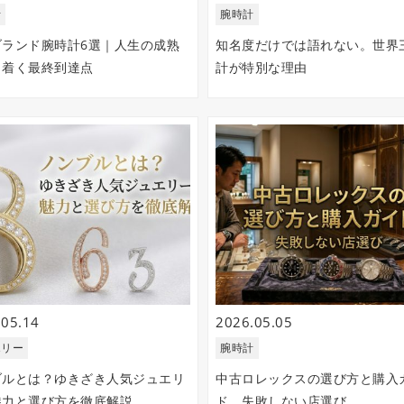
計
腕時計
ブランド腕時計6選｜人生の成熟
知名度だけでは語れない。世界
り着く最終到達点
計が特別な理由
.05.14
2026.05.05
エリー
腕時計
ブルとは？ゆきざき人気ジュエリ
中古ロレックスの選び方と購入
魅力と選び方を徹底解説
ド 失敗しない店選び