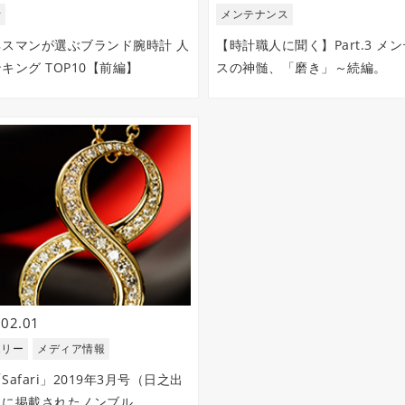
計
メンテナンス
ネスマンが選ぶブランド腕時計 人
【時計職人に聞く】Part.3 メ
キング TOP10【前編】
スの神髄、「磨き」～続編。
.02.01
エリー
メディア情報
Safari」2019年3月号（日之出
）に掲載されたノンブル