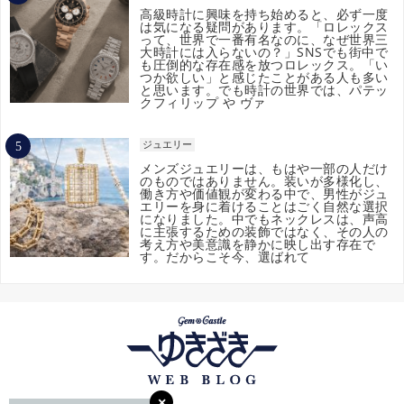
高級時計に興味を持ち始めると、必ず一度
は気になる疑問があります。「ロレックス
って、世界で一番有名なのに、なぜ世界三
大時計には入らないの？」SNSでも街中で
も圧倒的な存在感を放つロレックス。「い
つか欲しい」と感じたことがある人も多い
と思います。でも時計の世界では、パテッ
クフィリップ や ヴァ
ジュエリー
メンズジュエリーは、もはや一部の人だけ
のものではありません。装いが多様化し、
働き方や価値観が変わる中で、男性がジュ
エリーを身に着けることはごく自然な選択
になりました。中でもネックレスは、声高
に主張するための装飾ではなく、その人の
考え方や美意識を静かに映し出す存在で
す。だからこそ今、選ばれて