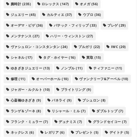
腕時計
(235)
ロレックス
(147)
オメガ
(56)
ジュエリー
(45)
カルティエ
(37)
ウブロ
(36)
オーデマ・ピゲ
(36)
パテック・フィリップ
(33)
ブレゲ
(29)
メンテナンス
(27)
ハリー・ウィンストン
(27)
ヴァシュロン・コンスタンタン
(24)
ブルガリ
(22)
IWC
(20)
シャネル
(17)
タグ・ホイヤー
(16)
買取
(15)
ゆきざきジュエリー
(13)
ノンブル
(11)
ティファニー
(11)
修理
(11)
オーバーホール
(10)
ヴァンクリーフ&アーペル
(10)
ジャガー・ルクルト
(10)
ブライトリング
(9)
心斎橋ゆきざき
(9)
パネライ
(9)
ブシュロン
(8)
ランゲ＆ゾーネ
(8)
リシャール・ミル
(7)
ダブルトップ
(7)
フランク・ミュラー
(7)
デュナミス
(7)
グランドセイコー
(7)
ネックレス
(6)
レガリア
(6)
プレゼント
(5)
デイトナ
(5)