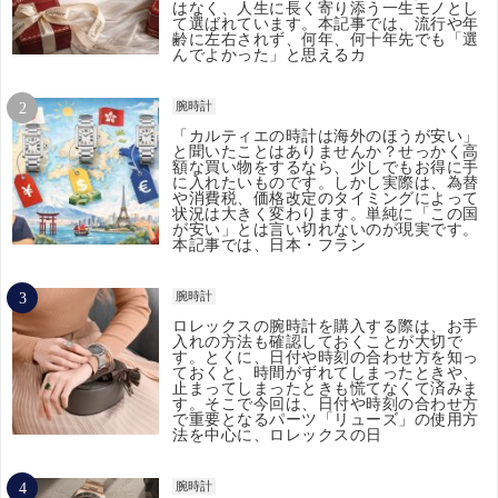
はなく、人生に長く寄り添う一生モノとし
て選ばれています。本記事では、流行や年
齢に左右されず、何年、何十年先でも「選
んでよかった」と思えるカ
腕時計
「カルティエの時計は海外のほうが安い」
と聞いたことはありませんか？せっかく高
額な買い物をするなら、少しでもお得に手
に入れたいものです。しかし実際は、為替
や消費税、価格改定のタイミングによって
状況は大きく変わります。単純に「この国
が安い」とは言い切れないのが現実です。
本記事では、日本・フラン
腕時計
ロレックスの腕時計を購入する際は、お手
入れの方法も確認しておくことが大切で
す。とくに、日付や時刻の合わせ方を知っ
ておくと、時間がずれてしまったときや、
止まってしまったときも慌てなくて済みま
す。そこで今回は、日付や時刻の合わせ方
で重要となるパーツ「リューズ」の使用方
法を中心に、ロレックスの日
腕時計