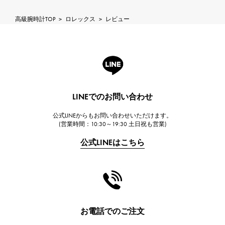
ROGER DUBUIS
高級腕時計TOP
>
ロレックス
>
レビュー
ロジェ・デュブイ
A.LANGE & SOHNE
ランゲ＆ゾーネ
HUBLOT
ウブロ
LINEでのお問い合わせ
FRANCK MULLER
公式LINEからもお問い合わせいただけます。
フランク・ミュラー
(営業時間：10:30～19:30 土日祝も営業)
CHANEL
公式LINEはこちら
シャネル
HARRY WINSTON
ハリー・ウィンストン
JAEGER LE COULTRE
ジャガー・ルクルト
お電話でのご注文