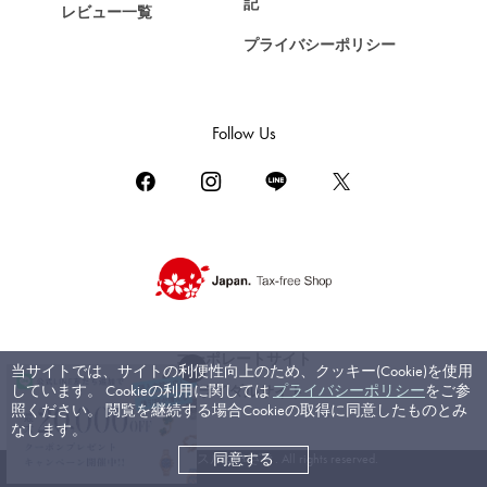
記
レビュー一覧
DAMIANI
プライバシーポリシー
ダミアーニ
TUDOR
チューダー（チュードル）
Follow Us
TIFFANY&Co.
ティファニー
PIAGET
ピアジェ
BOUCHERON
ブシュロン
BVLGARI
コーポレートサイト
当サイトでは、サイトの利便性向上のため、クッキー(Cookie)を使用
ブルガリ
しています。 Cookieの利用に関しては
プライバシーポリシー
をご参
ブライダルサイト
照ください。 閲覧を継続する場合Cookieの取得に同意したものとみ
RICHARD MILLE
なします。
リシャール・ミル
同意する
©ジェムキャッスルゆきざき. All rights reserved.