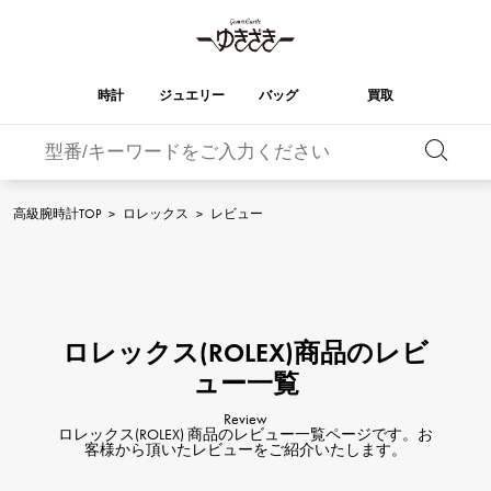
時計
ジュエリー
バッグ
買取
バーキン
オータクロア
YUKIZAKI
ROLEX
ブランド
セレクト
HUBLOT
ブライダル
ジュエリー
ロレックス
ジュエリー
ジュエリー
ウブロ
ジュエリー
高級腕時計TOP
>
ロレックス
>
レビュー
ケリー
ピコタンロック
OMEGA
BREITLING
オメガ
ブライトリング
REGALIA
DOUBLE TOP
レガリア
ダブルトップ
ガーデンパーティー
エブリン
A.LANGE & SOHNE
Breguet
ランゲ＆ゾーネ
ブレゲ
YOBIKO
NOMBRE
ロレックス(ROLEX)商品のレビ
ヨビコ
ノンブル
財布
チャーム
PATEK PHILIPPE
IWC
IWC
パテック・フィリップ
ュー一覧
NOMBRE putite
ALPHA
ノンブルプティ
アルファ
小物
その他
FRANCK MULLER
RICHARD MILLE
Review
フランク・ミュラー
リシャール・ミル
ロレックス(ROLEX) 商品のレビュー一覧ページです。お
ALPHA putite
eclat
客様から頂いたレビューをご紹介いたします。
アルファプティ
エクラ
VACHERON
PANERAI
エルメスバッグ
CONSTANTIN
パネライ