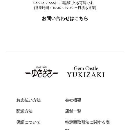
IWC
052-251-1666にて電話注文も可能です。
IWC
(営業時間：10:30～19:30 土日祝も営業)
PANERAI
お問い合わせはこちら
パネライ
BREITLING
ブライトリング
TAG HEUER
タグ・ホイヤー
Van Cleef & Arpels
ヴァンクリーフ&アーペル
HERMES
エルメス
お支払い方法
会社概要
Chopard
ショパール
配送方法
店舗一覧
ZENITH
保証について
特定商取引法に関する表
ゼニス