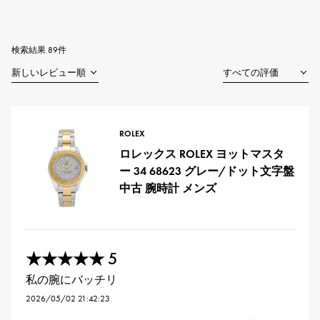
RICH CROSS
TwinPinky
ヴァシュロン・コンスタ
リッチクロス
ツインピンキー
ンタン
ANGLER
ETERNITY
AUDEMARS PIGUET
JAEGER LE COULTRE
アングラー
エタニティ
検索結果 89件
オーデマ・ピゲ
ジャガー・ルクルト
HIMAWARI
YUKIZAKI BACHIKAN
CHANEL
Cartier
ヒマワリ
ゆきざき バチカン
シャネル
カルティエ
USED NOMBRE
USED ALPHA
HARRY WINSTON
BVLGARI
ノンブル認定中古
アルファ認定中古
ハリー・ウィンストン
ブルガリ
ROLEX
ZENITH
TAG HEUER
ロレックス ROLEX ヨットマスタ
ゼニス
タグホイヤー
オリジナルジュエリー一覧へ
ー 34 68623 グレー/ドット文字盤
DUNAMIS
TABLE CLOCK
中古 腕時計 メンズ
デュナミス
置き時計
VINTAGE WATCH
ヴィンテージウォッチ
5
★★★★★
すべての時計ブランドを見る
私の腕にバッチリ
2026/05/02 21:42:23