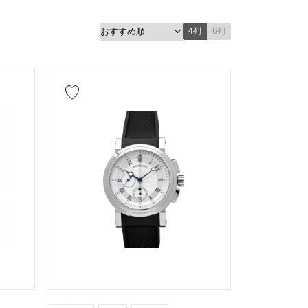
4列
6列
ルド
プラチナ
チタン
キングゴールド
ド
ブラックダイヤ
その他
修理保証書
万円