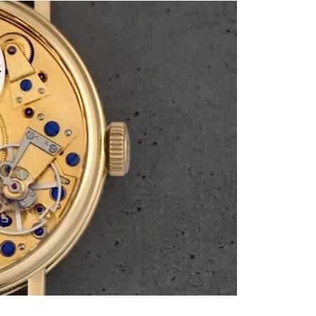
Cartier
ETERNITY
カルティエ
エタニティ
TAG HEUER
USED ALPHA
タグホイヤー
アルファ認定中古