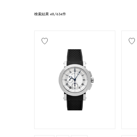
時計材質
検索結果 48/634件
ステンレス
レッドゴールド
セドナゴールド
文字盤色
付属品
純正ボックス
価格
万