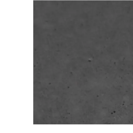
AUDEMARS PIGUET
RICH CROSS
オーデマ・ピゲ
リッチクロス
HARRY WINSTON
HIMAWARI
ハリー・ウィンストン
ヒマワリ
DUNAMIS
デュナミス