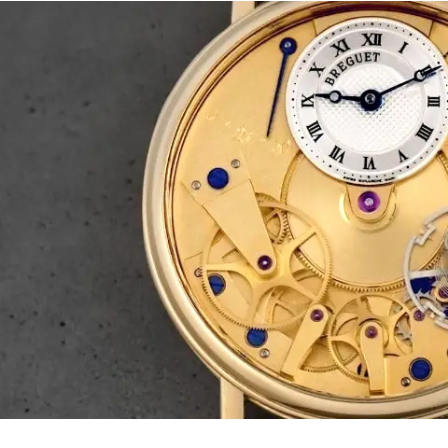
JAEGER LE COULTRE
CHANEL
エルメスバッグ
TwinPinky
ANGLER
ジャガー・ルクルト
シャネル
ツインピンキー
アングラー
BVLGARI
ZENITH
YUKIZAKI BACHIKAN
USED NOMBRE
ブルガリ
ゼニス
ゆきざき バチカン
ノンブル認定中古
TABLE CLOCK
VINTAGE WATCH
置き時計
ヴィンテージウォッチ
オリジナルジュエリー一覧へ
すべての時計ブランドを見る