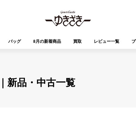
バッグ
8月の新着商品
買取
レビュー一覧
ブ
HUBLOT
OMEGA
ブランド
ジュエリー
セレクト
ジュエリー
オータクロア
ケリー
ウブロ
オメガ
腕時計｜新品・中古一覧
Breguet
PATEK PHILIPPE
DOUBLE TOP
YOBIKO
エブリン
財布
ブレゲ
パテック・フィリップ
ダブルトップ
ヨビコ
RICHARD MILLE
VACHERON CONSTA
ALPHA
ALPHA putite
その他
リシャール・ミル
ヴァシュロン・コンスタン
アルファ
アルファプティ