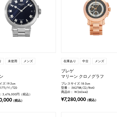
り
未使用
メンズ
在庫あり
中古
メンズ
ブレゲ
ン
マリーン クロノグラフ
:19.5cm
ブレスサイズ:18.0cm
7TI/Y1/TZ0
型番： 5827BR/Z2/RM0
商品ID： W260442
：
3,476,000
円（税込）
¥7,280,000
0,000
（税込）
（税込）