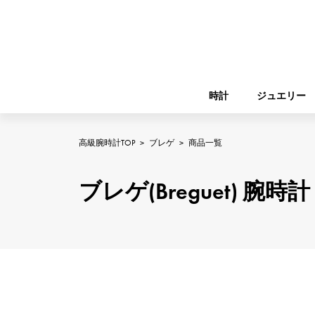
時計
ジュエリー
高級腕時計TOP
>
ブレゲ
>
商品一覧
ROLEX
YUKIZAKI
ジュエリー
バーキン
ロレックス
ブレゲ(Breguet) 
A.LANGE & SOHNE
REGALIA
ガーデンパーティー
ランゲ＆ゾーネ
レガリア
FRANCK MULLER
NOMBRE putite
小物
フランク・ミュラー
ノンブルプティ