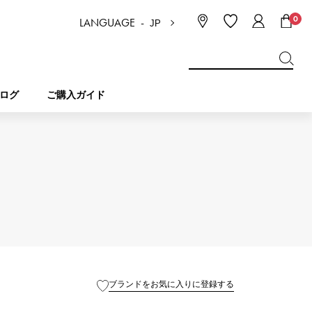
0
LANGUAGE -
JP
日本語
ENGLISH
한국
简体中文
繁体中文
ログ
ご購入ガイド
BREITLING
ブライダル
ジュエリー
ピコタンロック
ブライトリング
IWC
NOMBRE
チャーム
IWC
ノンブル
NTIN
PANERAI
eclat
タン
パネライ
ブランドをお気に入りに登録する
エクラ