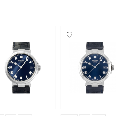
イエローゴールド
ピンクゴールド
ホワイトゴー
ローズゴールド
カーボン
セラミック
エバーローズゴールド
ザリウム
ダイヤモン
保証書
鑑定書
鑑別書
修理明細書
円 ～