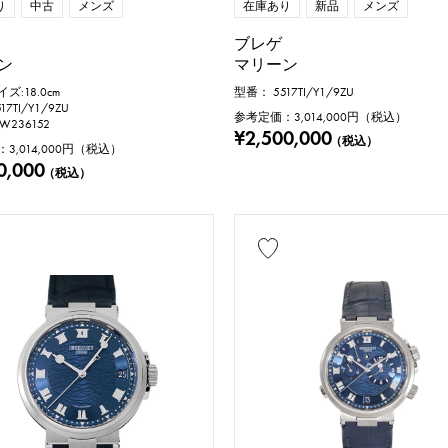
り
中古
メンズ
在庫あり
新品
メンズ
ブレゲ
ン
マリーン
ズ:18.0cm
型番： 5517TI/Y1/9ZU
7TI/Y1/9ZU
参考定価：
3,014,000
円（税込）
W236152
¥2,500,000
（税込）
：
3,014,000
円（税込）
0,000
（税込）