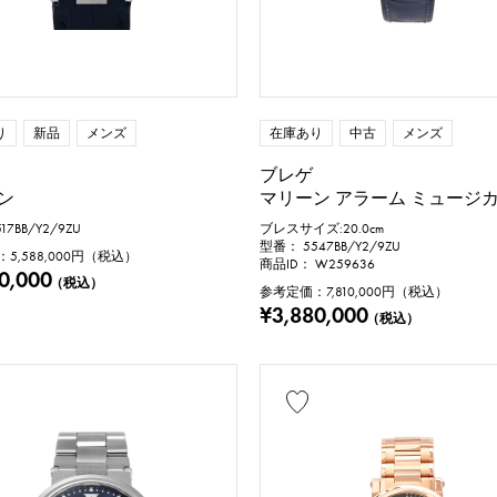
り
新品
メンズ
在庫あり
中古
メンズ
ブレゲ
ン
マリーン アラーム ミュージ
17BB/Y2/9ZU
ブレスサイズ:20.0cm
型番： 5547BB/Y2/9ZU
：
5,588,000
円（税込）
商品ID： W259636
0,000
（税込）
参考定価：
7,810,000
円（税込）
¥3,880,000
（税込）