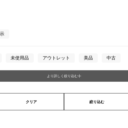
表示
未使用品
アウトレット
美品
中古
より詳しく絞り込む
ディース
男女兼用
クリア
絞り込む
ア）
長方形（レクタンギュラー）
円形（ラウンド
楕円形（オーバル）
クッション型（クッションケ