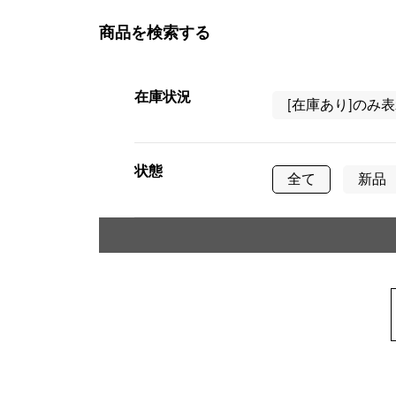
商品を検索する
在庫状況
[在庫あり]のみ
状態
全て
新品
タイプ
メンズ
レ
ケース形状
正方形（スクエ
樽型（トノー）