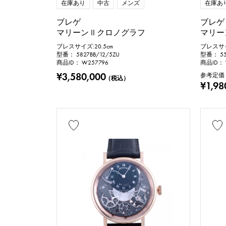
在庫あり
中古
メンズ
在庫あ
ブレゲ
ブレゲ
マリーン II クロノグラフ
マリー
ブレスサイズ:20.5cm
ブレスサイ
型番： 5827BB/12/5ZU
型番： 551
商品ID： W257796
商品ID： 
¥3,580,000
参考定価
（税込）
¥1,98