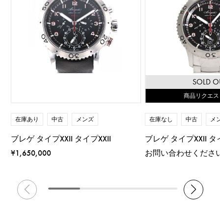
SOLD O
商品リクエス
在庫あり
中古
メンズ
在庫なし
中古
メ
ブレゲ タイプXXII タイプXXII
ブレゲ タイプXXII タイ
¥1,650,000
お問い合わせくださ