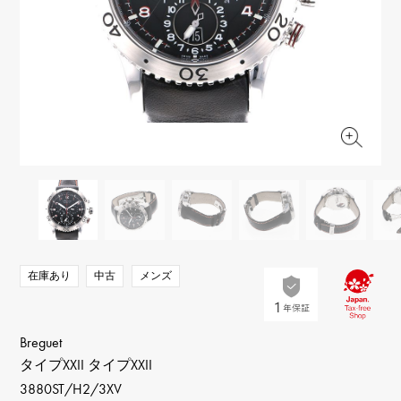
RICH CROSS
TwinPinky
ヴァシュロン・コンスタ
リッチクロス
ツインピンキー
ンタン
ANGLER
ETERNITY
AUDEMARS PIGUET
JAEGER LE COULTRE
アングラー
エタニティ
オーデマ・ピゲ
ジャガー・ルクルト
HIMAWARI
YUKIZAKI BACHIKAN
CHANEL
Cartier
ヒマワリ
ゆきざき バチカン
シャネル
カルティエ
USED NOMBRE
USED ALPHA
HARRY WINSTON
BVLGARI
ノンブル認定中古
アルファ認定中古
ハリー・ウィンストン
ブルガリ
ZENITH
TAG HEUER
ゼニス
タグホイヤー
オリジナルジュエリー一覧へ
DUNAMIS
TABLE CLOCK
デュナミス
置き時計
VINTAGE WATCH
在庫あり
中古
メンズ
ヴィンテージウォッチ
すべての時計ブランドを見る
Breguet
タイプXXII タイプXXII
3880ST/H2/3XV