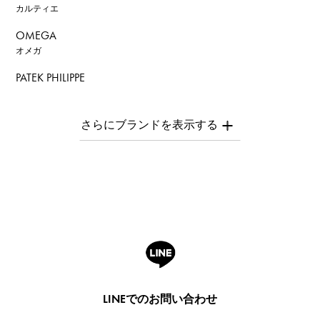
カルティエ
OMEGA
オメガ
PATEK PHILIPPE
パテック・フィリップ
AUDEMARS PIGUET
オーデマ・ピゲ
Breguet
ブレゲ
ROGER DUBUIS
ロジェ・デュブイ
A.LANGE & SOHNE
ランゲ＆ゾーネ
HUBLOT
LINEでのお問い合わせ
ウブロ