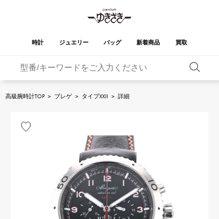
時計
ジュエリー
バッグ
新着商品
買取
バーキン
オータクロア
YUKIZAKI
ROLEX
ブランド
セレクト
HUBLOT
ブライダル
ジュエリー
ロレックス
ジュエリー
ジュエリー
ウブロ
ジュエリー
高級腕時計TOP
>
ブレゲ
>
タイプXXII
>
詳細
ケリー
ピコタンロック
OMEGA
BREITLING
オメガ
ブライトリング
REGALIA
DOUBLE TOP
ガーデンパーティー
エブリン
レガリア
ダブルトップ
A.LANGE & SOHNE
Breguet
ランゲ＆ゾーネ
ブレゲ
YOBIKO
NOMBRE
財布
チャーム
ヨビコ
ノンブル
PATEK PHILIPPE
IWC
IWC
パテック・フィリップ
NOMBRE putite
ALPHA
小物
その他
ノンブルプティ
アルファ
FRANCK MULLER
RICHARD MILLE
フランク・ミュラー
リシャール・ミル
ALPHA putite
eclat
アルファプティ
エクラ
VACHERON
PANERAI
エルメスバッグ
CONSTANTIN
パネライ