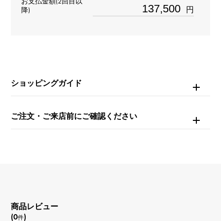
タイプ
お支払金額(2回目以
円
降)
メンズ
ムーブメント
自動巻き
ショッピングガイド
防水
100m防水
ご注文・ご来店前にご確認ください
文字盤種
-
文字盤色
ブラック
商品レビュー
(0
)
件
機能