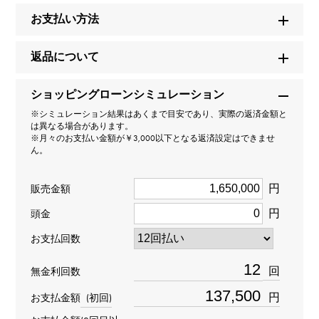
品ID
お支払い方法
W175721
返品について
商品名
タイプXXII タイプXXII
ショッピングローンシミュレーション
※シミュレーション結果はあくまで目安であり、実際の返済金額と
は異なる場合があります。
ブランド名
※月々のお支払い金額が￥3,000以下となる返済設定はできませ
ん。
ブレゲ
円
販売金額
モデル名
円
頭金
タイプXXII
お支払回数
型番
回
無金利回数
3880ST/H2/3XV
円
お支払金額
(初回)