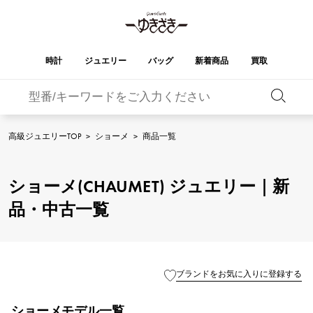
時計
ジュエリー
バッグ
新着商品
買取
バーキン
オータクロア
YUKIZAKI
ROLEX
ブランド
セレクト
HUBLOT
ブライダル
ジュエリー
ロレックス
ジュエリー
ジュエリー
ウブロ
ジュエリー
高級ジュエリーTOP
>
ショーメ
>
商品一覧
ケリー
ピコタンロック
OMEGA
BREITLING
オメガ
ブライトリング
REGALIA
DOUBLE TOP
ショーメ(CHAUMET) ジュエリー｜新
レガリア
ダブルトップ
ガーデンパーティー
エブリン
A.LANGE & SOHNE
Breguet
ランゲ＆ゾーネ
ブレゲ
品・中古一覧
YOBIKO
NOMBRE
ヨビコ
ノンブル
財布
チャーム
PATEK PHILIPPE
IWC
IWC
パテック・フィリップ
NOMBRE putite
ALPHA
ノンブルプティ
アルファ
小物
その他
FRANCK MULLER
RICHARD MILLE
フランク・ミュラー
リシャール・ミル
ブランドをお気に入りに登録する
ALPHA putite
eclat
アルファプティ
エクラ
VACHERON
PANERAI
エルメスバッグ
CONSTANTIN
パネライ
ショーメモデル一覧