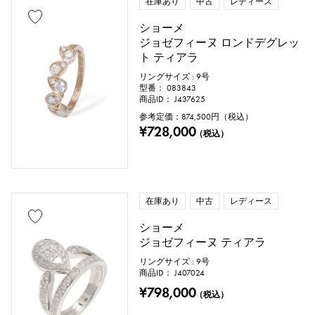
在庫あり
中古
レディース
ショーメ
ジョゼフィーヌ ロンドデグレッ
cm ～
cm
ト ティアラ
リングサイズ : 9号
型番： 083843
商品ID： J437625
付属品
参考定価：
874,500
円（税込）
¥728,000
（税込）
純正ボックス
保証書
鑑定書
鑑別書
修理明細書
修理保証書
在庫あり
中古
レディース
価格
ショーメ
ジョゼフィーヌ ティアラ
リングサイズ : 9号
商品ID： J407024
万円 ～
万円
¥798,000
（税込）