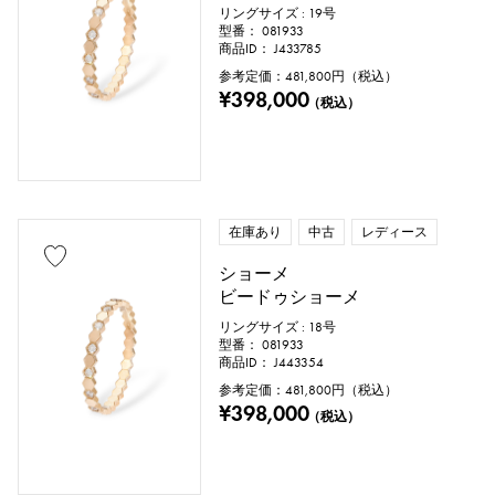
リングサイズ : 19号
型番： 081933
プラチナ
イエローゴールド
商品ID： J433785
参考定価：
481,800
円（税込）
ピンクゴールド
ホワイトゴールド
¥398,000
（税込）
シルバー
チタン
エナメル
メッキ
セラミック
ステンレス
在庫あり
中古
レディース
ブラックゴールド
シェル
ショーメ
スティングレイ（エイ革）
パイソン
ビードゥショーメ
リングサイズ : 18号
クロコ
パラジウム
レザー
型番： 081933
商品ID： J443354
参考定価：
481,800
円（税込）
¥398,000
（税込）
石種
ガーネット
アメシスト