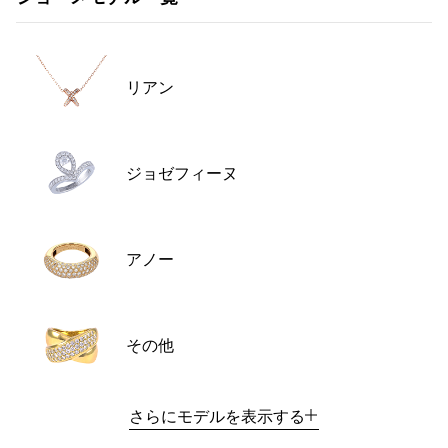
RICH CROSS
TwinPinky
ヴァシュロン・コンスタ
リッチクロス
ツインピンキー
ンタン
ANGLER
ETERNITY
AUDEMARS PIGUET
JAEGER LE COULTRE
アングラー
エタニティ
オーデマ・ピゲ
ジャガー・ルクルト
リアン
HIMAWARI
YUKIZAKI BACHIKAN
CHANEL
Cartier
ヒマワリ
ゆきざき バチカン
シャネル
カルティエ
USED NOMBRE
USED ALPHA
HARRY WINSTON
BVLGARI
ノンブル認定中古
アルファ認定中古
ジョゼフィーヌ
ハリー・ウィンストン
ブルガリ
ZENITH
TAG HEUER
ゼニス
タグホイヤー
オリジナルジュエリー一覧へ
DUNAMIS
TABLE CLOCK
アノー
デュナミス
置き時計
VINTAGE WATCH
ヴィンテージウォッチ
その他
すべての時計ブランドを見る
さらにモデルを表示する