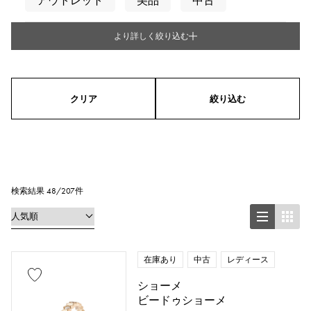
アウトレット
美品
中古
より詳しく絞り込む
タイプ
メンズ
レディース
男女兼用
クリア
絞り込む
シリーズ
リング
ネックレス
ピアス
イヤリング
ペンダントトップ
検索結果 48/207件
ブレスレット
アンクレット
ブローチ
在庫あり
中古
レディース
ショーメ
ビードゥショーメ
地金材質