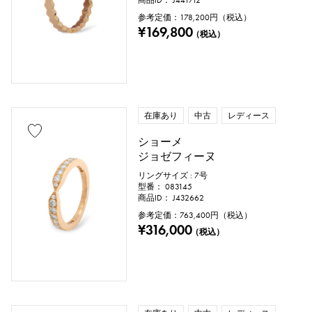
商品ID： J441712
クローバー
スカル
ドロップ
参考定価：
178,200
円（税込）
¥169,800
（税込）
ハート
リボン
一粒ジュエリー
動物
昆虫
星
月
羽根
花
蝶
鍵
馬蹄
星座
在庫あり
中古
レディース
釣り針
ショーメ
ジョゼフィーヌ
リングサイズ : 7号
リングサイズ
型番： 083145
商品ID： J432662
参考定価：
763,400
円（税込）
¥316,000
（税込）
号 ～
号
チェーンサイズ