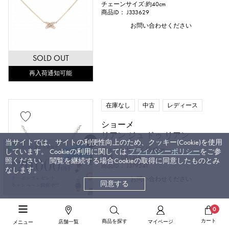
チェーンサイズ:約40cm
商品ID： J333629
お問い合わせください
SOLD OUT
再入荷通知可能
在庫なし
中古
レディース
ショーメ
リアン ジュ ドゥ リアン
当サイトでは、サイトの利便性向上のため、クッキー(Cookie)を使用
チェーンサイズ:約42cm
しています。 Cookieの利用に関しては
プライバシーポリシー
をご参
型番： 082215
照ください。 閲覧を継続する場合Cookieの取得に同意したものとみ
商品ID： J379541
なします。
お問い合わせください
同意する
SOLD OUT
0
再入荷通知可能
カート
商品を探す
店舗一覧
マイページ
メニュー