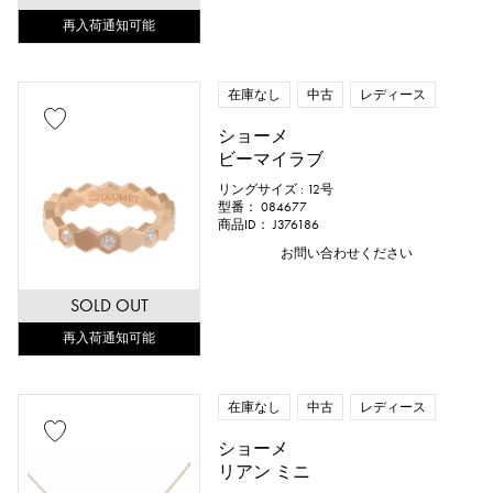
再入荷通知可能
在庫なし
中古
レディース
ショーメ
ビーマイラブ
リングサイズ : 12号
型番： 084677
商品ID： J376186
お問い合わせください
SOLD OUT
再入荷通知可能
在庫なし
中古
レディース
ショーメ
リアン ミニ