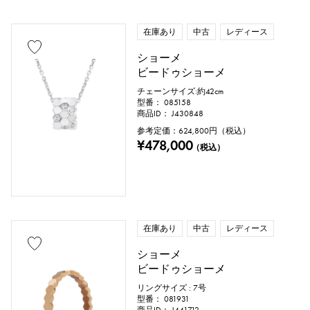
アクアマリン
サンゴ
在庫あり
中古
レディース
ダイヤモンド
エメラルド
ヒスイ
ショーメ
ビードゥショーメ
パール
アレキサンドライト
チェーンサイズ:約42cm
型番： 085158
ルビー
オニキス
ペリドット
商品ID： J430848
参考定価：
624,800
円（税込）
¥478,000
サファイア
オパール
トルマリン
（税込）
トパーズ
トルコ石
タンザナイト
ブラックダイヤ
その他
在庫あり
中古
レディース
ショーメ
モチーフ
ビードゥショーメ
数字
アルファベット
クロス
リングサイズ : 7号
型番： 081931