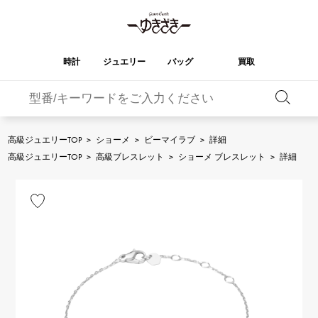
時計
ジュエリー
バッグ
買取
バーキン
オータクロア
YUKIZAKI
ROLEX
ブランド
セレクト
HUBLOT
ブライダル
ジュエリー
ロレックス
ジュエリー
ジュエリー
ウブロ
ジュエリー
高級ジュエリーTOP
>
ショーメ
>
ビーマイラブ
>
詳細
ケリー
ピコタンロック
OMEGA
BREITLING
高級ジュエリーTOP
>
高級ブレスレット
>
ショーメ ブレスレット
>
詳細
オメガ
ブライトリング
REGALIA
DOUBLE TOP
ガーデンパーティー
エブリン
レガリア
ダブルトップ
A.LANGE & SOHNE
Breguet
ランゲ＆ゾーネ
ブレゲ
YOBIKO
NOMBRE
財布
チャーム
ヨビコ
ノンブル
PATEK PHILIPPE
IWC
IWC
パテック・フィリップ
NOMBRE putite
ALPHA
小物
その他
ノンブルプティ
アルファ
FRANCK MULLER
RICHARD MILLE
フランク・ミュラー
リシャール・ミル
ALPHA putite
eclat
アルファプティ
エクラ
VACHERON
PANERAI
エルメスバッグ
CONSTANTIN
パネライ