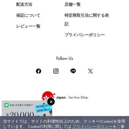
Chopard
配送方法
店舗一覧
ショパール
保証について
特定商取引法に関する表
ZENITH
記
レビュー一覧
ゼニス
プライバシーポリシー
DAMIANI
ダミアーニ
TUDOR
Follow Us
チューダー（チュードル）
TIFFANY&Co.
ティファニー
PIAGET
ピアジェ
BOUCHERON
ブシュロン
コーポレートサイト
当サイトでは、サイトの利便性向上のため、クッキー(Cookie)を使用
BVLGARI
しています。 Cookieの利用に関しては
プライバシーポリシー
をご参
ブライダルサイト
ブルガリ