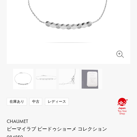
RICH CROSS
TwinPinky
ヴァシュロン・コンスタ
リッチクロス
ツインピンキー
ンタン
ANGLER
ETERNITY
AUDEMARS PIGUET
JAEGER LE COULTRE
アングラー
エタニティ
オーデマ・ピゲ
ジャガー・ルクルト
HIMAWARI
YUKIZAKI BACHIKAN
CHANEL
Cartier
ヒマワリ
ゆきざき バチカン
シャネル
カルティエ
USED NOMBRE
USED ALPHA
HARRY WINSTON
BVLGARI
ノンブル認定中古
アルファ認定中古
ハリー・ウィンストン
ブルガリ
ZENITH
TAG HEUER
ゼニス
タグホイヤー
オリジナルジュエリー一覧へ
DUNAMIS
TABLE CLOCK
デュナミス
置き時計
VINTAGE WATCH
ヴィンテージウォッチ
在庫あり
中古
レディース
すべての時計ブランドを見る
CHAUMET
ビーマイラブ ビードゥショーメ コレクション