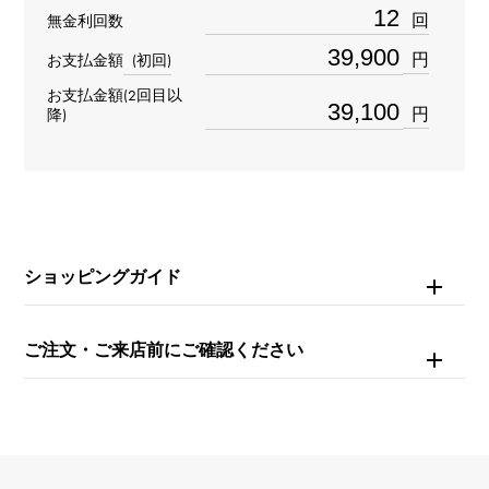
材質
回
無金利回数
K18ホワイトゴールド
円
お支払金額
(初回)
お支払金額(2回目以
石種
円
降)
ダイヤモンド 約0.190ct
重量
約3.3g
ショッピングガイド
モチーフサイズ
縦 約4 × 横 約31 × 奥行 約2mm
ご注文・ご来店前にご確認ください
チェーンサイズ
約17cm