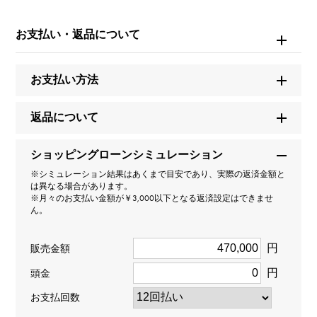
ブランド名
ショーメ
お支払い・返品について
モデル名
お支払い方法
ビーマイラブ
返品について
型番
ショッピングローンシミュレーション
084850
※シミュレーション結果はあくまで目安であり、実際の返済金額と
は異なる場合があります。
タイプ
※月々のお支払い金額が￥3,000以下となる返済設定はできませ
ん。
レディース
円
販売金額
種類
円
頭金
ブレスレット
お支払回数