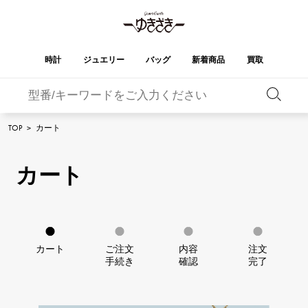
時計
ジュエリー
バッグ
新着商品
買取
バーキン
オータクロア
YUKIZAKI
ROLEX
ブランド
セレクト
HUBLOT
ブライダル
TOP
>
カート
ジュエリー
ロレックス
ジュエリー
ジュエリー
ウブロ
ジュエリー
ケリー
ピコタンロック
OMEGA
BREITLING
オメガ
ブライトリング
カート
REGALIA
DOUBLE TOP
ガーデンパーティー
エブリン
レガリア
ダブルトップ
A.LANGE & SOHNE
Breguet
ランゲ＆ゾーネ
ブレゲ
YOBIKO
NOMBRE
財布
チャーム
ヨビコ
ノンブル
PATEK PHILIPPE
IWC
IWC
パテック・フィリップ
NOMBRE putite
ALPHA
カート
ご注文
内容
注文
小物
その他
ノンブルプティ
アルファ
FRANCK MULLER
RICHARD MILLE
手続き
確認
完了
フランク・ミュラー
リシャール・ミル
ALPHA putite
eclat
アルファプティ
エクラ
VACHERON
PANERAI
エルメスバッグ
CONSTANTIN
パネライ