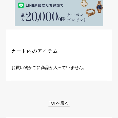
RICH CROSS
TwinPinky
ヴァシュロン・コンスタ
リッチクロス
ツインピンキー
ンタン
ANGLER
ETERNITY
AUDEMARS PIGUET
JAEGER LE COULTRE
アングラー
エタニティ
オーデマ・ピゲ
ジャガー・ルクルト
HIMAWARI
YUKIZAKI BACHIKAN
CHANEL
Cartier
ヒマワリ
ゆきざき バチカン
シャネル
カルティエ
USED NOMBRE
USED ALPHA
HARRY WINSTON
BVLGARI
ノンブル認定中古
アルファ認定中古
ハリー・ウィンストン
ブルガリ
カート内のアイテム
ZENITH
TAG HEUER
ゼニス
タグホイヤー
オリジナルジュエリー一覧へ
DUNAMIS
TABLE CLOCK
お買い物かごに商品が入っていません。
デュナミス
置き時計
VINTAGE WATCH
ヴィンテージウォッチ
すべての時計ブランドを見る
TOPへ戻る