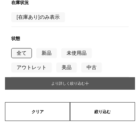
在庫状況
[在庫あり]のみ表示
状態
全て
新品
未使用品
アウトレット
美品
中古
より詳しく絞り込む
タイプ
メンズ
レディース
男女兼用
クリア
絞り込む
シリーズ
リング
ネックレス
ピアス