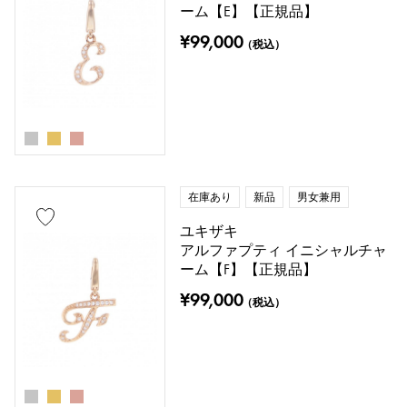
ーム【E】【正規品】
リングサイズ
¥99,000
（税込）
号 ～
号
チェーンサイズ
在庫あり
新品
男女兼用
ユキザキ
アルファプティ イニシャルチャ
cm ～
cm
ーム【F】【正規品】
¥99,000
（税込）
付属品
純正ボックス
保証書
鑑定書