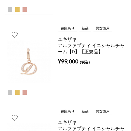
トパーズ
トルコ石
タンザナイト
ブラックダイヤ
その他
在庫あり
新品
男女兼用
ユキザキ
モチーフ
アルファプティ イニシャルチャ
ーム【D】【正規品】
数字
アルファベット
クロス
¥99,000
（税込）
クローバー
スカル
ドロップ
ハート
リボン
一粒ジュエリー
動物
昆虫
星
月
羽根
花
蝶
鍵
馬蹄
星座
在庫あり
新品
男女兼用
釣り針
ユキザキ
アルファプティ イニシャルチャ