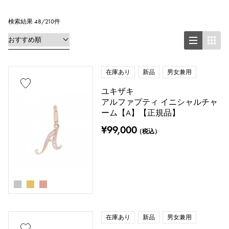
イヤリング
ペンダントトップ
検索結果 48/210件
ブレスレット
アンクレット
ブローチ
在庫あり
新品
男女兼用
ユキザキ
アルファプティ イニシャルチャ
地金材質
ーム【A】【正規品】
プラチナ
イエローゴールド
¥99,000
（税込）
ピンクゴールド
ホワイトゴールド
シルバー
チタン
エナメル
メッキ
セラミック
ステンレス
在庫あり
新品
男女兼用
ブラックゴールド
シェル