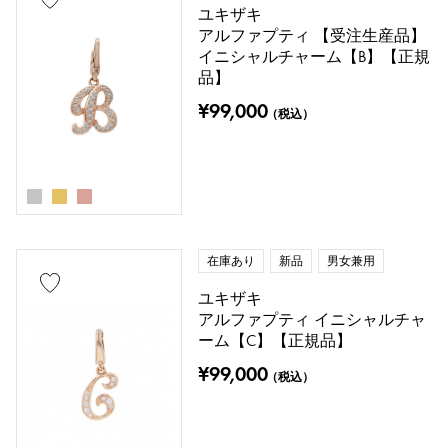
ユキザキ
スティングレイ（エイ革）
パイソン
アルファプティ 【受注生産品】
イニシャルチャーム【B】【正規
品】
クロコ
パラジウム
レザー
¥99,000
（税込）
石種
ガーネット
アメシスト
アクアマリン
サンゴ
在庫あり
新品
男女兼用
ダイヤモンド
エメラルド
ヒスイ
ユキザキ
アルファプティ イニシャルチャ
パール
アレキサンドライト
ーム【C】【正規品】
¥99,000
ルビー
オニキス
ペリドット
（税込）
サファイア
オパール
トルマリン