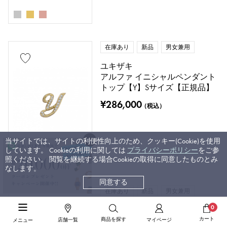
在庫あり
新品
男女兼用
ユキザキ
アルファ イニシャルペンダント
トップ【Y】Sサイズ【正規品】
¥286,000
（税込）
当サイトでは、サイトの利便性向上のため、クッキー(Cookie)を使用
しています。 Cookieの利用に関しては
プライバシーポリシー
をご参
照ください。 閲覧を継続する場合Cookieの取得に同意したものとみ
なします。
同意する
在庫あり
新品
男女兼用
0
ユキザキ
アルファ 【受注生産品】 イニシ
カート
商品を探す
店舗一覧
マイページ
メニュー