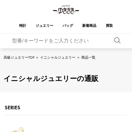
時計
ジュエリー
バッグ
新着商品
買取
バーキン
オータクロア
YUKIZAKI
ROLEX
ブランド
セレクト
HUBLOT
ブライダル
ジュエリー
ロレックス
ジュエリー
ジュエリー
ウブロ
ジュエリー
高級ジュエリーTOP
>
イニシャルジュエリー
>
商品一覧
ケリー
ピコタンロック
OMEGA
BREITLING
オメガ
ブライトリング
REGALIA
DOUBLE TOP
イニシャルジュエリーの通販
レガリア
ダブルトップ
ガーデンパーティー
エブリン
A.LANGE & SOHNE
Breguet
ランゲ＆ゾーネ
ブレゲ
YOBIKO
NOMBRE
ヨビコ
ノンブル
財布
チャーム
PATEK PHILIPPE
IWC
IWC
パテック・フィリップ
NOMBRE putite
ALPHA
SERIES
ノンブルプティ
アルファ
小物
その他
FRANCK MULLER
RICHARD MILLE
フランク・ミュラー
リシャール・ミル
ALPHA putite
eclat
アルファプティ
エクラ
VACHERON
PANERAI
エルメスバッグ
CONSTANTIN
パネライ