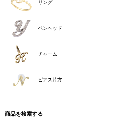
RICH CROSS
TwinPinky
リング
ヴァシュロン・コンスタ
リッチクロス
ツインピンキー
ンタン
ANGLER
ETERNITY
AUDEMARS PIGUET
JAEGER LE COULTRE
アングラー
エタニティ
オーデマ・ピゲ
ジャガー・ルクルト
ペンヘッド
HIMAWARI
YUKIZAKI BACHIKAN
CHANEL
Cartier
ヒマワリ
ゆきざき バチカン
シャネル
カルティエ
USED NOMBRE
USED ALPHA
HARRY WINSTON
BVLGARI
ノンブル認定中古
アルファ認定中古
ハリー・ウィンストン
ブルガリ
チャーム
ZENITH
TAG HEUER
ゼニス
タグホイヤー
オリジナルジュエリー一覧へ
DUNAMIS
TABLE CLOCK
ピアス片方
デュナミス
置き時計
VINTAGE WATCH
ヴィンテージウォッチ
すべての時計ブランドを見る
商品を検索する