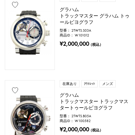
ピンクゴールド
ホワイトゴールド
グラハム
プラチナ
レッドゴールド
トラックマスター グラハム トゥ
ールビヨグラフ
ローズゴールド
カーボン
型番： 2TWTS.S03A
商品ID： W101012
セラミック
チタン
¥2,000,000
（税込）
キングゴールド
セドナゴールド
エバーローズゴールド
ザリウム
ダイヤモンド
ブラックダイヤ
在庫あり
ｱｳﾄﾚｯﾄ
メンズ
グラハム
その他
トラックマスター トラックマス
タートゥールビヨグラフ
型番： 2TWTS.B05A
文字盤色
商品ID： W100582
¥2,000,000
（税込）