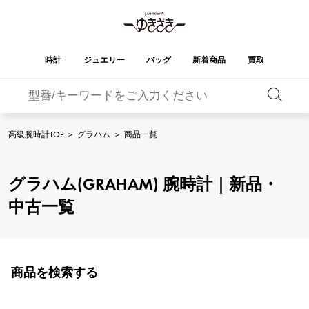
時計
ジュエリー
バッグ
新着商品
買取
バーキン
オータクロア
YUKIZAKI
ROLEX
ブランド
セレクト
HUBLOT
ブライダル
ジュエリー
ロレックス
ジュエリー
ジュエリー
ウブロ
ジュエリー
高級腕時計TOP
>
グラハム
>
商品一覧
ケリー
ピコタンロック
OMEGA
BREITLING
オメガ
ブライトリング
REGALIA
DOUBLE TOP
グラハム(GRAHAM) 腕時計｜新品・
レガリア
ダブルトップ
ガーデンパーティー
エブリン
A.LANGE & SOHNE
Breguet
ランゲ＆ゾーネ
ブレゲ
中古一覧
YOBIKO
NOMBRE
ヨビコ
ノンブル
財布
チャーム
PATEK PHILIPPE
IWC
IWC
パテック・フィリップ
NOMBRE putite
ALPHA
ノンブルプティ
アルファ
小物
その他
FRANCK MULLER
RICHARD MILLE
フランク・ミュラー
リシャール・ミル
商品を検索する
ALPHA putite
eclat
アルファプティ
エクラ
VACHERON
PANERAI
エルメスバッグ
CONSTANTIN
パネライ