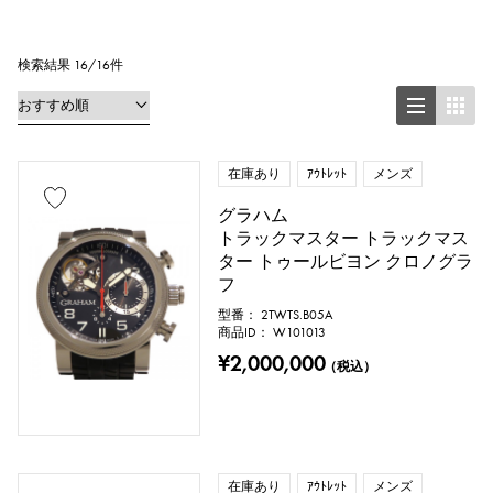
正方形（スクエア）
長方形（レクタンギュラー）
検索結果 16/16件
円形（ラウンド）
八角形（オクタゴン）
樽型（トノー）
在庫あり
ｱｳﾄﾚｯﾄ
メンズ
グラハム
楕円形（オーバル）
トラックマスター トラックマス
ター トゥールビヨン クロノグラ
クッション型（クッションケース）
フ
型番： 2TWTS.B05A
その他
商品ID： W101013
¥2,000,000
（税込）
時計材質
ステンレス
イエローゴールド
在庫あり
ｱｳﾄﾚｯﾄ
メンズ