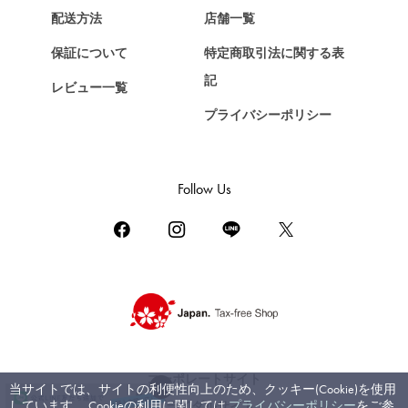
ショパール
配送方法
店舗一覧
ZENITH
保証について
特定商取引法に関する表
ゼニス
記
レビュー一覧
DAMIANI
プライバシーポリシー
ダミアーニ
TUDOR
チューダー（チュードル）
Follow Us
TIFFANY&Co.
ティファニー
PIAGET
ピアジェ
BOUCHERON
ブシュロン
BVLGARI
コーポレートサイト
当サイトでは、サイトの利便性向上のため、クッキー(Cookie)を使用
ブルガリ
しています。 Cookieの利用に関しては
プライバシーポリシー
をご参
ブライダルサイト