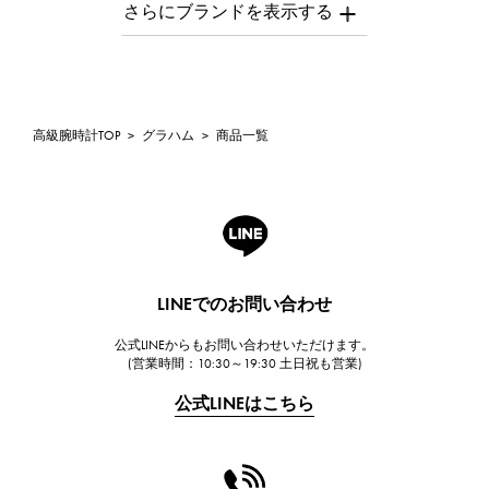
AUDEMARS PIGUET
オーデマ・ピゲ
Breguet
ブレゲ
ROGER DUBUIS
高級腕時計TOP
>
グラハム
>
商品一覧
ロジェ・デュブイ
A.LANGE & SOHNE
ランゲ＆ゾーネ
HUBLOT
ウブロ
LINEでのお問い合わせ
FRANCK MULLER
公式LINEからもお問い合わせいただけます。
フランク・ミュラー
(営業時間：10:30～19:30 土日祝も営業)
CHANEL
公式LINEはこちら
シャネル
HARRY WINSTON
ハリー・ウィンストン