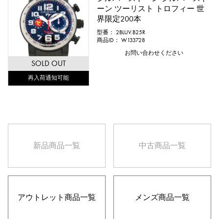
ーン ツーリスト トロフィー 世
界限定200本
型番： 2BLUV.B25R
商品ID： W133728
お問い合わせください
SOLD OUT
再入荷通知可能
新品
商品一覧
中古
商品一覧
アウトレット
商品一覧
メンズ
商品一覧