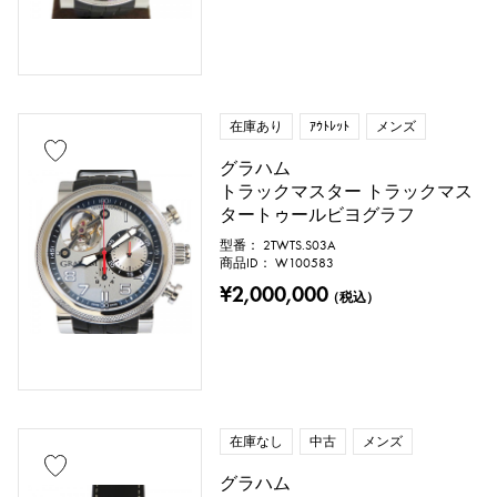
在庫あり
ｱｳﾄﾚｯﾄ
メンズ
グラハム
トラックマスター トラックマス
付属品
タートゥールビヨグラフ
型番： 2TWTS.S03A
純正ボックス
保証書
鑑定書
商品ID： W100583
¥2,000,000
（税込）
鑑別書
修理明細書
修理保証書
価格
在庫なし
中古
メンズ
グラハム
万円 ～
万円