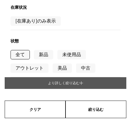
RICH CROSS
TwinPinky
ヴァシュロン・コンスタ
リッチクロス
ツインピンキー
ンタン
在庫状況
ANGLER
ETERNITY
AUDEMARS PIGUET
JAEGER LE COULTRE
[在庫あり]のみ表示
アングラー
エタニティ
オーデマ・ピゲ
ジャガー・ルクルト
HIMAWARI
YUKIZAKI BACHIKAN
CHANEL
Cartier
ヒマワリ
ゆきざき バチカン
シャネル
カルティエ
状態
USED NOMBRE
USED ALPHA
HARRY WINSTON
BVLGARI
ノンブル認定中古
アルファ認定中古
ハリー・ウィンストン
ブルガリ
全て
新品
未使用品
ZENITH
TAG HEUER
ゼニス
タグホイヤー
アウトレット
美品
中古
オリジナルジュエリー一覧へ
DUNAMIS
TABLE CLOCK
デュナミス
置き時計
より詳しく絞り込む
タイプ
VINTAGE WATCH
ヴィンテージウォッチ
メンズ
レディース
男女兼用
すべての時計ブランドを見る
クリア
絞り込む
ケース形状