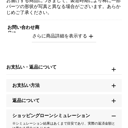
お届けする商品につきまして、製造時期により稀に一部
パーツの形状が写真と異なる場合がございます。あらか
じめご了承ください。
お問い合わせ商
品ID
Y.ALPHA.12.9.Q.S
商品名
お支払い・返品について
アルファ 【受注生産品】 イニシャルペンダントトップ
【Q】Sサイズ【正規品】
お支払い方法
ブランド名
ユキザキ
返品について
モデル名
ショッピングローンシミュレーション
※シミュレーション結果はあくまで目安であり、実際の返済金額と
アルファ