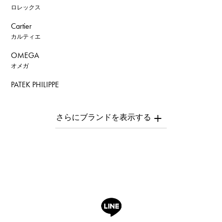
ロレックス
Cartier
カルティエ
OMEGA
オメガ
PATEK PHILIPPE
パテック・フィリップ
AUDEMARS PIGUET
オーデマ・ピゲ
Breguet
ブレゲ
ROGER DUBUIS
ロジェ・デュブイ
A.LANGE & SOHNE
ランゲ＆ゾーネ