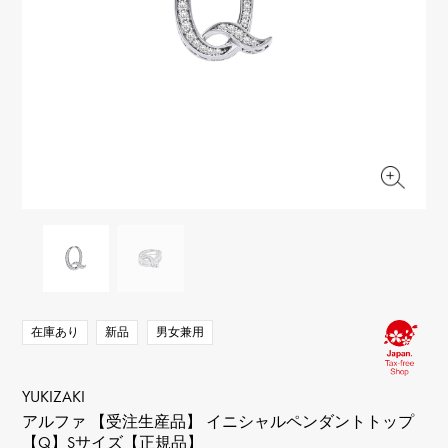
RICH CROSS
TwinPinky
ヴァシュロン・コンスタ
リッチクロス
ツインピンキー
ンタン
ANGLER
ETERNITY
AUDEMARS PIGUET
JAEGER LE COULTRE
アングラー
エタニティ
オーデマ・ピゲ
ジャガー・ルクルト
HIMAWARI
YUKIZAKI BACHIKAN
CHANEL
Cartier
ヒマワリ
ゆきざき バチカン
シャネル
カルティエ
USED NOMBRE
USED ALPHA
HARRY WINSTON
BVLGARI
ノンブル認定中古
アルファ認定中古
ハリー・ウィンストン
ブルガリ
ZENITH
TAG HEUER
ゼニス
タグホイヤー
オリジナルジュエリー一覧へ
DUNAMIS
TABLE CLOCK
デュナミス
置き時計
VINTAGE WATCH
ヴィンテージウォッチ
在庫あり
新品
男女兼用
すべての時計ブランドを見る
YUKIZAKI
アルファ 【受注生産品】 イニシャルペンダントトップ
【Q】Sサイズ【正規品】