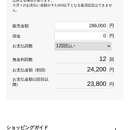
は異なる場合があります。
※月々のお支払い金額が￥3,000以下となる返済設定はできませ
ん。
型番
Y.ALPHA.12.9.Q.S
円
販売金額
円
頭金
タイプ
お支払回数
男女兼用
回
無金利回数
種類
円
お支払金額
(初回)
ペンヘッド
＞
アルファベット × ペンヘッド
お支払金額(2回目以
イニシャル
＞
イニシャル × ペンヘッド
円
降)
材質
K18ホワイトゴールド
石種
ショッピングガイド