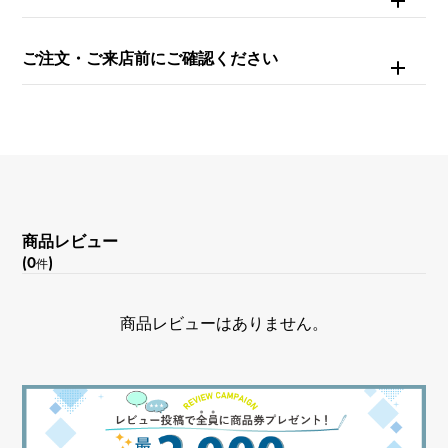
ダイヤモンド 約0.190ct
ご注文・ご来店前にご確認ください
モチーフサイズ
縦 約15.5 × 横 約14 × 奥行 約5mm
商品レビュー
(0
)
件
商品レビューはありません。