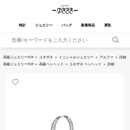
時計
ジュエリー
バッグ
新着商品
買取
バーキン
オータクロア
YUKIZAKI
ROLEX
ブランド
セレクト
HUBLOT
ブライダル
ジュエリー
ロレックス
ジュエリー
ジュエリー
ウブロ
ジュエリー
高級ジュエリーTOP
>
ユキザキ
>
イニシャルジュエリー
>
アルファ
>
詳細
ケリー
ピコタンロック
OMEGA
BREITLING
高級ジュエリーTOP
>
高級ペンヘッド
>
ユキザキ ペンヘッド
>
詳細
オメガ
ブライトリング
REGALIA
DOUBLE TOP
ガーデンパーティー
エブリン
レガリア
ダブルトップ
A.LANGE & SOHNE
Breguet
ランゲ＆ゾーネ
ブレゲ
YOBIKO
NOMBRE
財布
チャーム
ヨビコ
ノンブル
PATEK PHILIPPE
IWC
IWC
パテック・フィリップ
NOMBRE putite
ALPHA
小物
その他
ノンブルプティ
アルファ
FRANCK MULLER
RICHARD MILLE
フランク・ミュラー
リシャール・ミル
ALPHA putite
eclat
アルファプティ
エクラ
VACHERON
PANERAI
エルメスバッグ
CONSTANTIN
パネライ