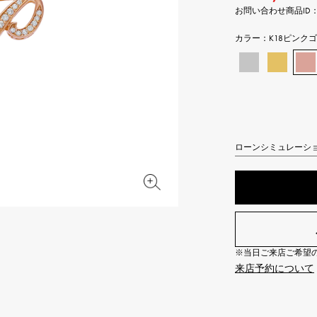
お問い合わせ商品ID： Y.AL
JAEGER LE COULTRE
CHANEL
エルメスバッグ
TwinPinky
ANGLER
ジャガー・ルクルト
シャネル
ツインピンキー
アングラー
カラー：
K18ピンク
BVLGARI
ZENITH
YUKIZAKI BACHIKAN
USED NOMBRE
ブルガリ
ゼニス
ゆきざき バチカン
ノンブル認定中古
TABLE CLOCK
VINTAGE WATCH
置き時計
ヴィンテージウォッチ
ローンシミュレーシ
オリジナルジュエリー一覧へ
すべての時計ブランドを見る
※当日ご来店ご希望の場
来店予約について