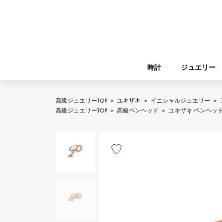
時計
ジュエリー
高級ジュエリーTOP
>
ユキザキ
>
イニシャルジュエリー
>
ROLEX
高級ジュエリーTOP
>
高級ペンヘッド
>
ユキザキ ペンヘッ
YUKIZAKI
ジュエリー
バーキン
ロレックス
A.LANGE & SOHNE
REGALIA
ガーデンパーティー
ランゲ＆ゾーネ
レガリア
FRANCK MULLER
NOMBRE putite
小物
フランク・ミュラー
ノンブルプティ