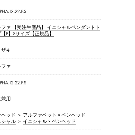
PHA.12.22.P.S
ルファ 【受注生産品】 イニシャルペンダントト
プ【P】Sサイズ【正規品】
キザキ
ルファ
PHA.12.22.P.S
女兼用
ンヘッド
＞
アルファベット × ペンヘッド
ニシャル
＞
イニシャル × ペンヘッド