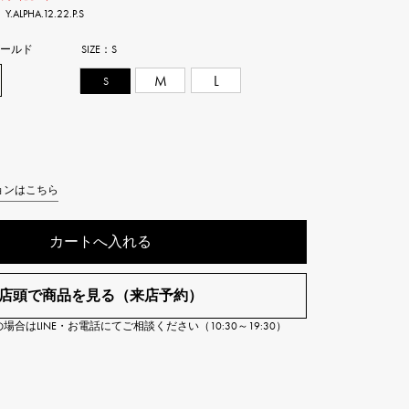
PHA.12.22.P.S
Cartier
ETERNITY
カルティエ
エタニティ
ゴールド
SIZE：
S
S
M
L
TAG HEUER
USED ALPHA
タグホイヤー
アルファ認定中古
ョンはこちら
カートへ入れる
店頭で商品を見る（来店予約）
合はLINE・お電話にてご相談ください（10:30～19:30）