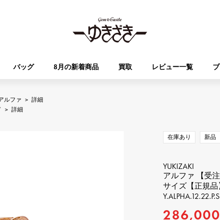
バッグ
8月の新着商品
買取
レビュー一覧
ブ
アルファ
>
詳細
HUBLOT
OMEGA
ド
>
詳細
ブランド
ジュエリー
セレクト
ジュエリー
オータクロア
ケリー
ウブロ
オメガ
在庫あり
新品
Breguet
PATEK PHILIPPE
DOUBLE TOP
YOBIKO
エブリン
財布
ブレゲ
パテック・フィリップ
ダブルトップ
ヨビコ
YUKIZAKI
アルファ 【受
サイズ【正規品
RICHARD MILLE
VACHERON CONSTA
ALPHA
ALPHA putite
その他
Y.ALPHA.12.22.P.S
リシャール・ミル
ヴァシュロン・コンスタン
アルファ
アルファプティ
286,00