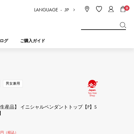
0
LANGUAGE -
JP
日本語
ENGLISH
한국
简体中文
繁体中文
ログ
ご購入ガイド
BREITLING
ブライダル
ジュエリー
ピコタンロック
ブライトリング
男女兼用
IWC
NOMBRE
チャーム
IWC
ノンブル
注生産品】 イニシャルペンダントトップ【P】S
】
NTIN
PANERAI
eclat
タン
パネライ
エクラ
0
円（税込）