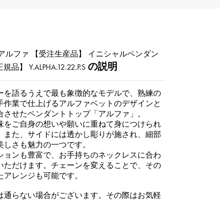
アルファ 【受注生産品】 イニシャルペンダン
の説明
正規品】
Y.ALPHA.12.22.P.S
ーを語るうえで最も象徴的なモデルで、熟練の
手作業で仕上げるアルファベットのデザインと
合させたペンダントトップ「アルファ」。
味をご自身の想いや願いに重ねて身につけられ
。また、サイドには透かし彫りが施され、細部
美しさも魅力の一つです。
ションも豊富で、お手持ちのネックレスに合わ
いただけます。チェーンを変えることで、その
たアレンジも可能です。
は通らない場合がございます。その際はお気軽