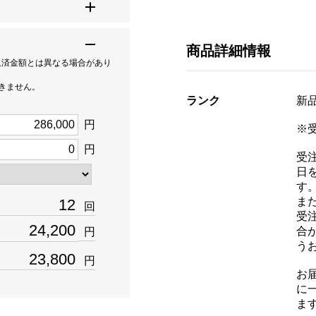
商品詳細情報
返済金額とは異なる場合があり
できません。
ランク
新品[
円
※
円
受
日
す
ま
回
受
合
円
う
円
お
に
ま