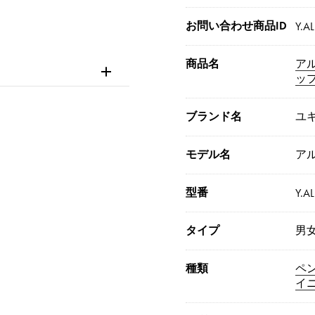
お問い合わせ商品ID
Y.AL
商品名
ア
ッ
ブランド名
ユ
モデル名
ア
型番
Y.AL
タイプ
男
種類
ペ
イ