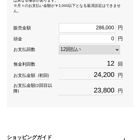
は異なる場合があります。
※月々のお支払い金額が￥3,000以下となる返済設定はできませ
ん。
型番
Y.ALPHA.12.9.X.S
円
販売金額
円
頭金
タイプ
お支払回数
男女兼用
回
無金利回数
種類
円
お支払金額
(初回)
ペンヘッド
＞
アルファベット × ペンヘッド
お支払金額(2回目以
イニシャル
＞
イニシャル × ペンヘッド
円
降)
材質
K18ホワイトゴールド
石種
ショッピングガイド