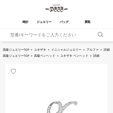
時計
ジュエリー
バッグ
買取
バーキン
オータクロア
YUKIZAKI
ROLEX
ブランド
セレクト
HUBLOT
ブライダル
ジュエリー
ロレックス
ジュエリー
ジュエリー
ウブロ
ジュエリー
高級ジュエリーTOP
>
ユキザキ
>
イニシャルジュエリー
>
アルファ
>
詳細
ケリー
ピコタンロック
OMEGA
BREITLING
高級ジュエリーTOP
>
高級ペンヘッド
>
ユキザキ ペンヘッド
>
詳細
オメガ
ブライトリング
REGALIA
DOUBLE TOP
ガーデンパーティー
エブリン
レガリア
ダブルトップ
A.LANGE & SOHNE
Breguet
ランゲ＆ゾーネ
ブレゲ
YOBIKO
NOMBRE
財布
チャーム
ヨビコ
ノンブル
PATEK PHILIPPE
IWC
IWC
パテック・フィリップ
NOMBRE putite
ALPHA
小物
その他
ノンブルプティ
アルファ
FRANCK MULLER
RICHARD MILLE
フランク・ミュラー
リシャール・ミル
ALPHA putite
eclat
アルファプティ
エクラ
VACHERON
PANERAI
エルメスバッグ
CONSTANTIN
パネライ