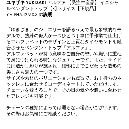
ユキザキ YUKIZAKI
アルファ 【受注生産品】 イニシャ
ルペンダントトップ【X】Sサイズ【正規品】
Y.ALPHA.12.9.X.S
の説明
「ゆきざき」のジュエリーを語るうえで最も象徴的なモ
デルで、熟練の職人が一つひとつ丁寧に手作業で仕上げ
るアルファベットのデザインと上質なダイヤモンドを融
合させたペンダントトップ「アルファ」。
アルファベットが持つ意味をご自身の想いや願いに重ね
て身につけられる特別なジュエリーです。また、サイド
には透かし彫りが施され、細部にまでこだわった造形の
美しさも魅力の一つです。
サイズや素材のバリエーションも豊富で、お手持ちのネ
ックレスに合わせてコーディネートしていただけます。
チェーンを変えることで、その日の気分や装いに合わせ
たアレンジも可能です。
チェーンの種類によっては通らない場合がございます。
その際はお気軽にご相談ください。