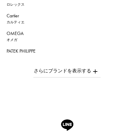
ロレックス
Cartier
カルティエ
OMEGA
オメガ
PATEK PHILIPPE
パテック・フィリップ
AUDEMARS PIGUET
オーデマ・ピゲ
Breguet
ブレゲ
ROGER DUBUIS
ロジェ・デュブイ
A.LANGE & SOHNE
ランゲ＆ゾーネ