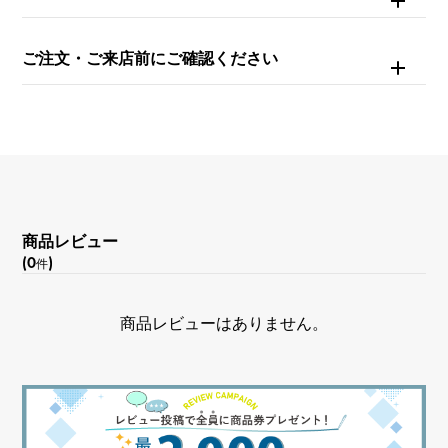
ダイヤモンド 約0.180ct
ご注文・ご来店前にご確認ください
モチーフサイズ
縦 約14 × 横 約20 × 奥行 約4mm
商品レビュー
(0
)
件
商品レビューはありません。