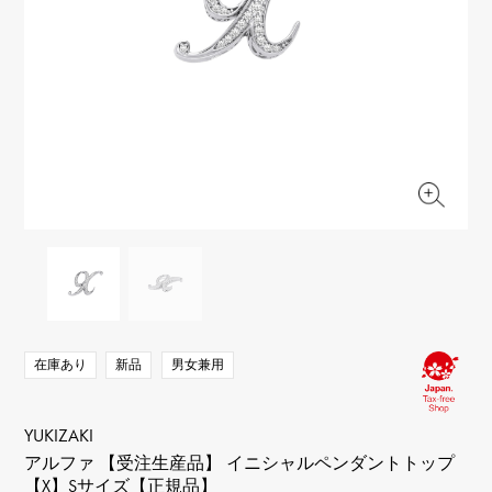
RICH CROSS
TwinPinky
ヴァシュロン・コンスタ
リッチクロス
ツインピンキー
ンタン
ANGLER
ETERNITY
AUDEMARS PIGUET
JAEGER LE COULTRE
アングラー
エタニティ
オーデマ・ピゲ
ジャガー・ルクルト
HIMAWARI
YUKIZAKI BACHIKAN
CHANEL
Cartier
ヒマワリ
ゆきざき バチカン
シャネル
カルティエ
USED NOMBRE
USED ALPHA
HARRY WINSTON
BVLGARI
ノンブル認定中古
アルファ認定中古
ハリー・ウィンストン
ブルガリ
ZENITH
TAG HEUER
ゼニス
タグホイヤー
オリジナルジュエリー一覧へ
DUNAMIS
TABLE CLOCK
デュナミス
置き時計
VINTAGE WATCH
ヴィンテージウォッチ
在庫あり
新品
男女兼用
すべての時計ブランドを見る
YUKIZAKI
アルファ 【受注生産品】 イニシャルペンダントトップ
【X】Sサイズ【正規品】