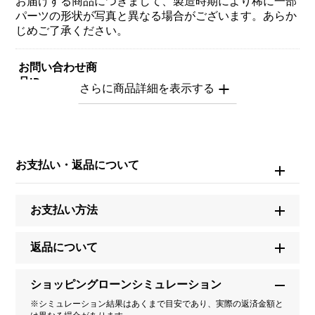
お届けする商品につきまして、製造時期により稀に一部
パーツの形状が写真と異なる場合がございます。あらか
じめご了承ください。
お問い合わせ商
品ID
Y.ALPHA.12.9.X.S
商品名
お支払い・返品について
アルファ 【受注生産品】 イニシャルペンダントトップ
【X】Sサイズ【正規品】
お支払い方法
ブランド名
ユキザキ
返品について
モデル名
ショッピングローンシミュレーション
※シミュレーション結果はあくまで目安であり、実際の返済金額と
アルファ