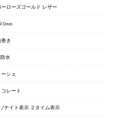
バーローズゴールド レザー
9.0mm
動巻き
m防水
ョーシェ
ョコレート
イ/ナイト表示 ２タイム表示