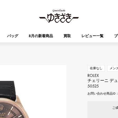
バッグ
8月の新着商品
買取
レビュー一覧
ブ
HUBLOT
OMEGA
ブランド
ジュエリー
セレクト
ジュエリー
オータクロア
ケリー
ウブロ
オメガ
在庫なし
メン
ROLEX
Breguet
PATEK PHILIPPE
チェリーニ デ
DOUBLE TOP
YOBIKO
エブリン
財布
ブレゲ
パテック・フィリップ
50525
ダブルトップ
ヨビコ
お問い合わせ商品ID： 
RICHARD MILLE
VACHERON CONSTA
ALPHA
ALPHA putite
その他
リシャール・ミル
ヴァシュロン・コンスタン
ご
アルファ
アルファプティ