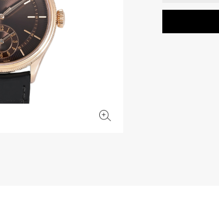
JAEGER LE COULTRE
CHANEL
エルメスバッグ
TwinPinky
ANGLER
ジャガー・ルクルト
シャネル
ツインピンキー
アングラー
BVLGARI
ZENITH
YUKIZAKI BACHIKAN
USED NOMBRE
ブルガリ
ゼニス
ゆきざき バチカン
ノンブル認定中古
TABLE CLOCK
VINTAGE WATCH
置き時計
ヴィンテージウォッチ
オリジナルジュエリー一覧へ
すべての時計ブランドを見る