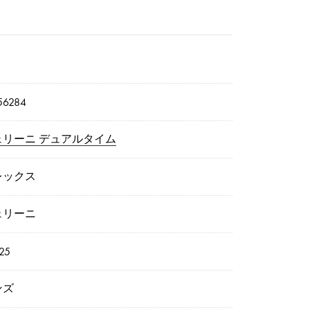
56284
ェリーニ デュアルタイム
レックス
ェリーニ
25
ンズ