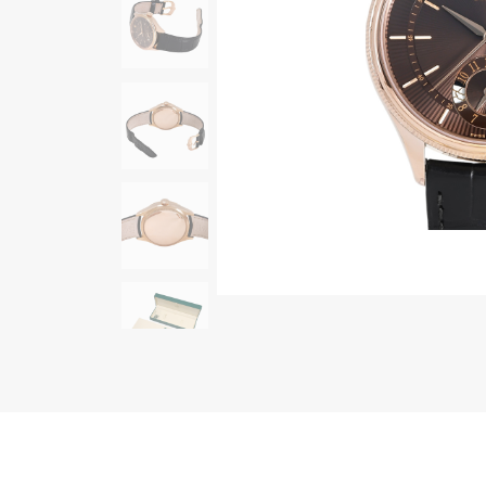
AUDEMARS PIGUET
RICH CROSS
オーデマ・ピゲ
リッチクロス
HARRY WINSTON
HIMAWARI
ハリー・ウィンストン
ヒマワリ
DUNAMIS
デュナミス