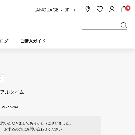
0
LANGUAGE -
JP
日本語
ENGLISH
한국
简体中文
繁体中文
ログ
ご購入ガイド
BREITLING
ブライダル
ジュエリー
ピコタンロック
ブライトリング
ズ
IWC
ュアルタイム
NOMBRE
チャーム
IWC
ノンブル
W256284
NTIN
PANERAI
eclat
タン
パネライ
成約いただきましてありがとうございました。
エクラ
お求めの方はお問い合わせください