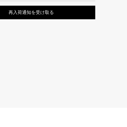
Cartier
ETERNITY
カルティエ
再入荷通知を受け取る
エタニティ
TAG HEUER
USED ALPHA
タグホイヤー
アルファ認定中古