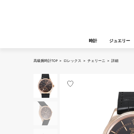
時計
ジュエリー
高級腕時計TOP
>
ロレックス
>
チェリーニ
>
詳細
ROLEX
YUKIZAKI
ジュエリー
バーキン
ロレックス
A.LANGE & SOHNE
REGALIA
ガーデンパーティー
ランゲ＆ゾーネ
レガリア
FRANCK MULLER
NOMBRE putite
小物
フランク・ミュラー
ノンブルプティ