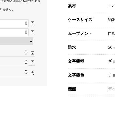
返済金額とは異なる場合があり
素材
エ
できません。
ケースサイズ
約3
円
円
ムーブメント
自
防水
50
回
文字盤種
ギ
円
円
文字盤色
チ
機能
デ