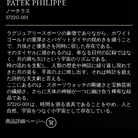
PATEK PHILIPPE
ノーチラス
5722G-001
ラグジュアリースポーツの象徴でありながら、ホワイト
ゴールドの重厚さとバゲットダイヤの煌めきを纏うこと
で、力強さと優美さを同時に宿した存在である。
そのダイヤルに描かれるのは、単なる日付の記録ではな
く、月の満ち欠けという宇宙のリズムである。
時の流れを支配し、人類の歴史や神話に繰り返し現れて
きた月の姿を、手首の上に映し出す。それは時計を超え
た詩的な天文劇と言える。
ここにあるのは、スポーツウォッチの剛健さと宝飾芸術
の繊細さ、さらに天体の神秘が一つに融け合う稀有な結
晶である。
5722G-001は、時間を測る道具であることをやめ、人と
自然、宇宙をつなぐ小宇宙として存在している。
商品詳細ページへ