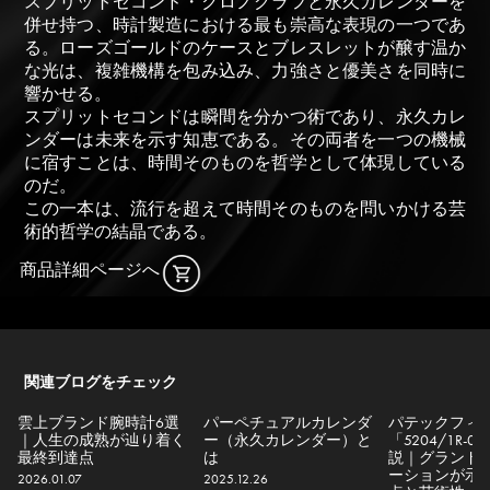
スプリットセコンド・クロノグラフと永久カレンダーを
併せ持つ、時計製造における最も崇高な表現の一つであ
る。ローズゴールドのケースとブレスレットが醸す温か
な光は、複雑機構を包み込み、力強さと優美さを同時に
響かせる。
スプリットセコンドは瞬間を分かつ術であり、永久カレ
ンダーは未来を示す知恵である。その両者を一つの機械
に宿すことは、時間そのものを哲学として体現している
のだ。
この一本は、流行を超えて時間そのものを問いかける芸
術的哲学の結晶である。
商品詳細ページへ
関連ブログをチェック
雲上ブランド腕時計6選
パーペチュアルカレンダ
パテックフィ
｜人生の成熟が辿り着く
ー（永久カレンダー）と
「5204/1R-
最終到達点
は
説｜グランド
ーションが示
2026.01.07
2025.12.26