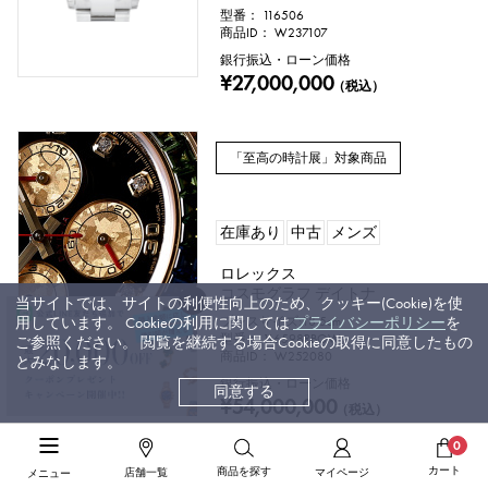
型番： 116506
商品ID： W237107
銀行振込・ローン価格
¥27,000,000
（税込）
「至高の時計展」対象商品
在庫あり
中古
メンズ
ロレックス
コスモグラフ デイトナ
当サイトでは、サイトの利便性向上のため、クッキー(Cookie)を使
ブレスサイズ:18.5cm
用しています。 Cookieの利用に関しては
プライバシーポリシー
を
型番： 116598RBOW
ご参照ください。 閲覧を継続する場合Cookieの取得に同意したもの
商品ID： W252080
とみなします。
銀行振込・ローン価格
同意する
¥54,000,000
（税込）
0
カート
商品を探す
店舗一覧
マイページ
メニュー
「至高の時計展」対象商品