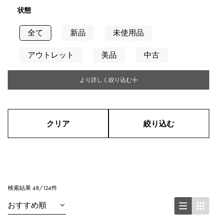
状態
全て
新品
未使用品
アウトレット
美品
中古
より詳しく絞り込む
タイプ
メンズ
レディース
男女兼用
クリア
絞り込む
シリーズ
リング
ネックレス
ピアス
イヤリング
ペンダントトップ
検索結果 48/124件
ブレスレット
アンクレット