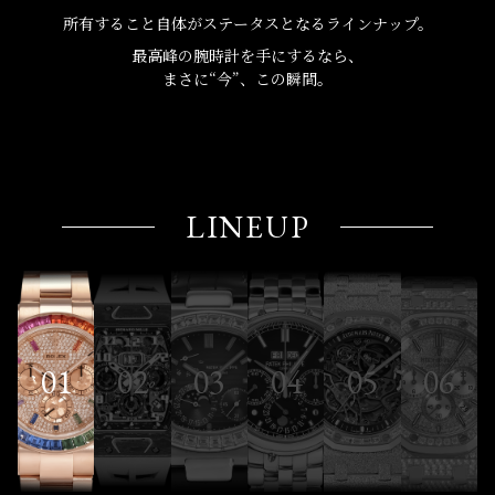
所有すること自体が
ステータスとなるラインナップ。
最高峰の腕時計を手にするなら、
まさに“今”、この瞬間。
LINEUP
01
02
03
04
05
06