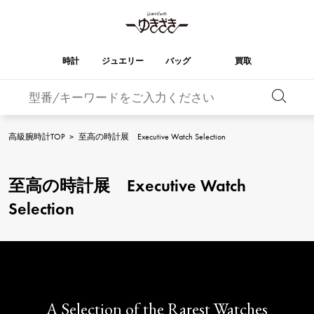
時計
ジュエリー
バッグ
買取
バーキン
オータクロア
YUKIZAKI
ROLEX
ブランド
セレクト
HUBLOT
ブライダル
ジュエリー
ロレックス
ジュエリー
ジュエリー
ウブロ
ジュエリー
高級腕時計TOP
>
至高の時計展 Executive Watch Selection
ケリー
ピコタンロック
OMEGA
BREITLING
オメガ
ブライトリング
REGALIA
DOUBLE TOP
至高の時計展 Executive Watch
レガリア
ダブルトップ
ガーデンパーティー
エブリン
A.LANGE & SOHNE
Breguet
ランゲ＆ゾーネ
ブレゲ
Selection
YOBIKO
NOMBRE
ヨビコ
ノンブル
財布
チャーム
PATEK PHILIPPE
IWC
IWC
パテック・フィリップ
NOMBRE putite
ALPHA
ノンブルプティ
アルファ
小物
その他
FRANCK MULLER
RICHARD MILLE
フランク・ミュラー
リシャール・ミル
ALPHA putite
eclat
アルファプティ
エクラ
VACHERON
PANERAI
エルメスバッグ
A Selection of the Rarest Watches
CONSTANTIN
パネライ