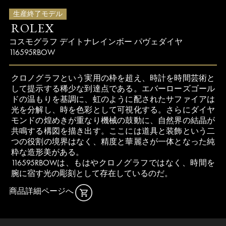
生産終了モデル
ROLEX
コスモグラフ デイトナ
レインボー パヴェダイヤ
116595RBOW
クロノグラフという実用の枠を超え、時計を時間芸術と
して提示する稀少な到達点である。エバーローズゴール
ドの温もりを基調に、虹のように配されたサファイアは
光を分解し、時を色彩として可視化する。さらにダイヤ
モンドの煌めきが重なり機械の鼓動に、自然界の結晶が
共鳴する構図を描き出す。ここには道具と装飾という二
つの役割の境界はなく、精度と華麗さが一体となった純
粋な造形美がある。
116595RBOWは、もはやクロノグラフではなく、時間を
腕に宿す光の彫刻として存在しているのだ。
商品詳細ページへ