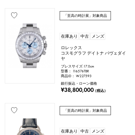
ブローチ
「至高の時計展」対象商品
地金材質
在庫あり
中古
メンズ
プラチナ
イエローゴールド
ロレックス
コスモグラフ デイトナ パヴェダイ
ピンクゴールド
ホワイトゴールド
ヤ
ブレスサイズ:17.0cm
型番： 116576TBR
シルバー
チタン
エナメル
商品ID： W227593
銀行振込・ローン価格
メッキ
セラミック
ステンレス
¥38,800,000
（税込）
ブラックゴールド
シェル
「至高の時計展」対象商品
スティングレイ（エイ革）
パイソン
クロコ
パラジウム
レザー
在庫あり
中古
メンズ