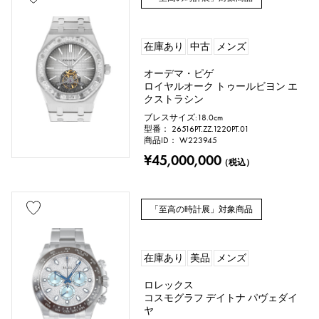
在庫あり
中古
メンズ
オーデマ・ピゲ
ロイヤルオーク トゥールビヨン エ
クストラシン
ブレスサイズ:18.0cm
型番： 26516PT.ZZ.1220PT.01
商品ID： W223945
¥45,000,000
（税込）
「至高の時計展」対象商品
在庫あり
美品
メンズ
ロレックス
コスモグラフ デイトナ パヴェダイ
ヤ