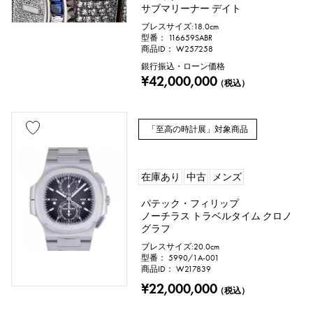
サブマリーナー デイト
ローズゴールド
カーボン
ブレスサイズ:18.0cm
型番： 116659SABR
商品ID： W257258
セラミック
チタン
銀行振込・ローン価格
¥42,000,000
（税込）
キングゴールド
セドナゴールド
エバーローズゴールド
ザリウム
「至高の時計展」対象商品
ダイヤモンド
ブラックダイヤ
在庫あり
中古
メンズ
その他
パテック・フィリップ
ノーチラス トラベルタイム クロノ
グラフ
文字盤色
ブレスサイズ:20.0cm
型番： 5990/1A-001
商品ID： W217839
¥22,000,000
（税込）