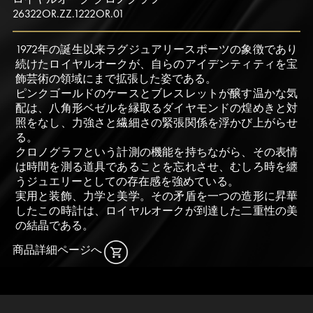
26322OR.ZZ.1222OR.01
1972年の誕生以来ラグジュアリースポーツの象徴であり
続けたロイヤルオークが、自らのアイデンティティを宝
飾芸術の領域にまで拡張した姿である。
ピンクゴールドのケースとブレスレットが醸す温かな気
配は、八角形ベゼルを縁取るダイヤモンドの煌めきと対
照をなし、力強さと繊細さの緊張関係を浮かび上がらせ
る。
クロノグラフという計測の機能を持ちながら、その表情
は時間を測る道具であることを忘れさせ、むしろ時を纏
うジュエリーとしての存在感を強めている。
実用と装飾、力学と美学。その矛盾を一つの造形に昇華
したこの時計は、ロイヤルオークが到達した二重性の美
の結晶である。
商品詳細ページへ