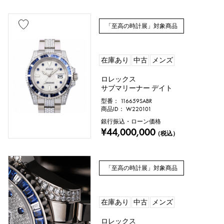
円形（ラウンド）
「至高の時計展」対象商品
八角形（オクタゴン）
在庫あり
中古
メンズ
樽型（トノー）
楕円形（オーバル）
ロレックス
サブマリーナー デイト
クッション型（クッションケース）
型番： 116659SABR
商品ID： W220101
その他
銀行振込・ローン価格
¥44,000,000
（税込）
時計材質
「至高の時計展」対象商品
ステンレス
イエローゴールド
ピンクゴールド
ホワイトゴールド
在庫あり
中古
メンズ
プラチナ
レッドゴールド
ロレックス