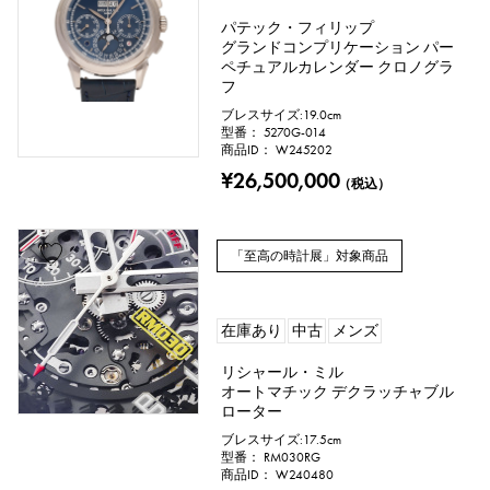
パテック・フィリップ
グランドコンプリケーション パー
石種
ペチュアルカレンダー クロノグラ
フ
ガーネット
アメシスト
ブレスサイズ:19.0cm
型番： 5270G-014
アクアマリン
サンゴ
商品ID： W245202
¥26,500,000
（税込）
ダイヤモンド
エメラルド
ヒスイ
パール
「至高の時計展」対象商品
アレキサンドライト
ルビー
在庫あり
中古
メンズ
オニキス
ペリドット
リシャール・ミル
オートマチック デクラッチャブル
サファイア
オパール
ローター
ブレスサイズ:17.5cm
トルマリン
トパーズ
トルコ石
型番： RM030RG
商品ID： W240480