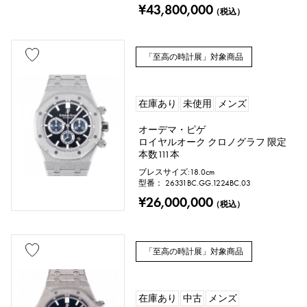
タンザナイト
¥43,800,000
ブラックダイヤ
（税込）
その他
「至高の時計展」対象商品
モチーフ
在庫あり
未使用
メンズ
数字
アルファベット
クロス
オーデマ・ピゲ
ロイヤルオーク クロノグラフ 限定
クローバー
スカル
ドロップ
本数111本
ブレスサイズ:18.0cm
ハート
リボン
一粒ジュエリー
型番： 26331BC.GG.1224BC.03
¥26,000,000
（税込）
動物
昆虫
星
月
羽根
花
蝶
鍵
「至高の時計展」対象商品
馬蹄
星座
釣り針
在庫あり
中古
メンズ