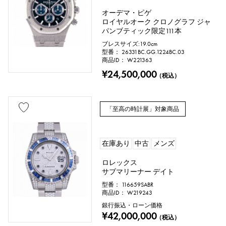
リングサイズ
オーデマ・ピゲ
ロイヤルオーク クロノグラフ ジャ
パンブティック限定111本
ブレスサイズ:19.0cm
型番： 26331BC.GG.1224BC.03
号 ～
号
商品ID： W221363
¥24,500,000
（税込）
チェーンサイズ
「至高の時計展」対象商品
cm ～
cm
在庫あり
中古
メンズ
ロレックス
サブマリーナー デイト
ケース形状
型番： 116659SABR
商品ID： W219243
正方形（スクエア）
銀行振込・ローン価格
¥42,000,000
（税込）
長方形（レクタンギュラー）