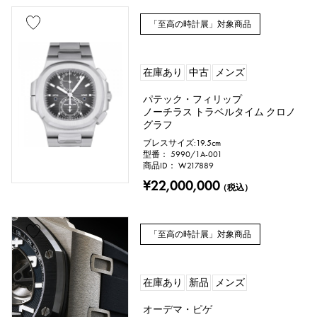
「至高の時計展」対象商品
在庫あり
中古
メンズ
付属品
パテック・フィリップ
ノーチラス トラベルタイム クロノ
純正ボックス
保証書
鑑定書
グラフ
ブレスサイズ:19.5cm
鑑別書
修理明細書
修理保証書
型番： 5990/1A-001
商品ID： W217889
¥22,000,000
（税込）
価格
「至高の時計展」対象商品
万円 ～
万円
在庫あり
新品
メンズ
オーデマ・ピゲ