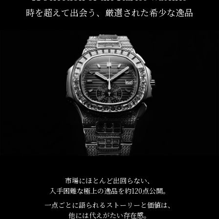
RICH CROSS
TwinPinky
ヴァシュロン・コンスタ
時を超えて出会う、厳選された希少な逸品
リッチクロス
ツインピンキー
ンタン
ANGLER
ETERNITY
AUDEMARS PIGUET
JAEGER LE COULTRE
アングラー
エタニティ
オーデマ・ピゲ
ジャガー・ルクルト
HIMAWARI
YUKIZAKI BACHIKAN
CHANEL
Cartier
ヒマワリ
ゆきざき バチカン
シャネル
カルティエ
USED NOMBRE
USED ALPHA
HARRY WINSTON
BVLGARI
ノンブル認定中古
アルファ認定中古
ハリー・ウィンストン
ブルガリ
ZENITH
TAG HEUER
ゼニス
タグホイヤー
オリジナルジュエリー一覧へ
DUNAMIS
TABLE CLOCK
デュナミス
置き時計
VINTAGE WATCH
ヴィンテージウォッチ
市場にほとんど出回らない、
すべての時計ブランドを見る
入手困難な極上の逸品を約120点公開。
一点ごとに語られるストーリーと価値は、
他には代えがたい存在感。