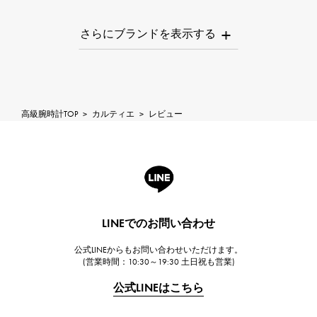
パテック・フィリップ
AUDEMARS PIGUET
オーデマ・ピゲ
Breguet
ブレゲ
ROGER DUBUIS
高級腕時計TOP
>
カルティエ
>
レビュー
ロジェ・デュブイ
A.LANGE & SOHNE
ランゲ＆ゾーネ
HUBLOT
ウブロ
LINEでのお問い合わせ
FRANCK MULLER
公式LINEからもお問い合わせいただけます。
フランク・ミュラー
(営業時間：10:30～19:30 土日祝も営業)
CHANEL
公式LINEはこちら
シャネル