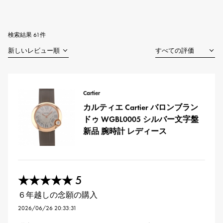
RICH CROSS
TwinPinky
ヴァシュロン・コンスタ
リッチクロス
ツインピンキー
ンタン
ANGLER
ETERNITY
AUDEMARS PIGUET
JAEGER LE COULTRE
アングラー
エタニティ
検索結果 61件
オーデマ・ピゲ
ジャガー・ルクルト
HIMAWARI
YUKIZAKI BACHIKAN
CHANEL
Cartier
ヒマワリ
ゆきざき バチカン
シャネル
カルティエ
USED NOMBRE
USED ALPHA
HARRY WINSTON
BVLGARI
ノンブル認定中古
アルファ認定中古
ハリー・ウィンストン
ブルガリ
Cartier
ZENITH
TAG HEUER
カルティエ Cartier バロンブラン
ゼニス
タグホイヤー
オリジナルジュエリー一覧へ
ドゥ WGBL0005 シルバー文字盤
DUNAMIS
TABLE CLOCK
新品 腕時計 レディース
デュナミス
置き時計
VINTAGE WATCH
ヴィンテージウォッチ
5
★★★★★
すべての時計ブランドを見る
６年越しの念願の購入
2026/06/26 20:33:31