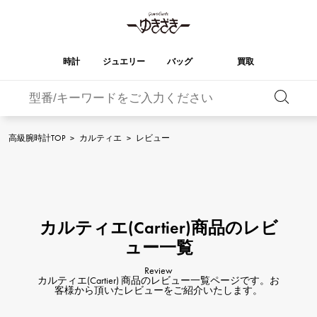
時計
ジュエリー
バッグ
買取
バーキン
オータクロア
YUKIZAKI
ROLEX
ブランド
セレクト
HUBLOT
ブライダル
ジュエリー
ロレックス
ジュエリー
ジュエリー
ウブロ
ジュエリー
高級腕時計TOP
>
カルティエ
>
レビュー
ケリー
ピコタンロック
OMEGA
BREITLING
オメガ
ブライトリング
REGALIA
DOUBLE TOP
レガリア
ダブルトップ
ガーデンパーティー
エブリン
A.LANGE & SOHNE
Breguet
ランゲ＆ゾーネ
ブレゲ
YOBIKO
NOMBRE
カルティエ(Cartier)商品のレビ
ヨビコ
ノンブル
財布
チャーム
PATEK PHILIPPE
IWC
IWC
パテック・フィリップ
ュー一覧
NOMBRE putite
ALPHA
ノンブルプティ
アルファ
小物
その他
FRANCK MULLER
RICHARD MILLE
Review
フランク・ミュラー
リシャール・ミル
カルティエ(Cartier) 商品のレビュー一覧ページです。お
ALPHA putite
eclat
客様から頂いたレビューをご紹介いたします。
アルファプティ
エクラ
VACHERON
PANERAI
エルメスバッグ
CONSTANTIN
パネライ