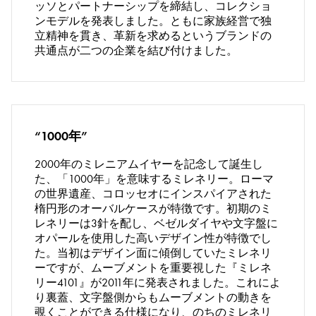
ッソとパートナーシップを締結し、コレクショ
ンモデルを発表しました。ともに家族経営で独
立精神を貫き、革新を求めるというブランドの
共通点が二つの企業を結び付けました。
“1000年”
2000年のミレニアムイヤーを記念して誕生し
た、「1000年」を意味するミレネリー。ローマ
の世界遺産、コロッセオにインスパイアされた
楕円形のオーバルケースが特徴です。初期のミ
レネリーは3針を配し、ベゼルダイヤや文字盤に
オパールを使用した高いデザイン性が特徴でし
た。当初はデザイン面に傾倒していたミレネリ
ーですが、ムーブメントを重要視した『ミレネ
リー4101』が2011年に発表されました。これによ
り裏蓋、文字盤側からもムーブメントの動きを
覗くことができる仕様になり、のちのミレネリ