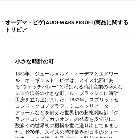
RICH CROSS
TwinPinky
ヴァシュロン・コンスタ
リッチクロス
ツインピンキー
ンタン
ANGLER
ETERNITY
AUDEMARS PIGUET
JAEGER LE COULTRE
オーデマ・ピゲ(AUDEMARS PIGUET)商品に関する
アングラー
エタニティ
オーデマ・ピゲ
ジャガー・ルクルト
トリビア
HIMAWARI
YUKIZAKI BACHIKAN
CHANEL
Cartier
ヒマワリ
ゆきざき バチカン
シャネル
カルティエ
USED NOMBRE
USED ALPHA
HARRY WINSTON
BVLGARI
ノンブル認定中古
アルファ認定中古
ハリー・ウィンストン
ブルガリ
小さな時計の町
ZENITH
TAG HEUER
ゼニス
タグホイヤー
オリジナルジュエリー一覧へ
1875年、ジュール＝ルイ・オーデマとエドワー
DUNAMIS
TABLE CLOCK
ル＝オーギュスト・ピゲは、スイス北部にあ
デュナミス
置き時計
る“ウォッチバレー”と呼ばれる時計産業の盛んな
ジュウ渓谷の小さな町、ル・ブラッシュに時計
VINTAGE WATCH
ヴィンテージウォッチ
工房を立ち上げました。1882年、スプリットセ
コンド・クロノグラフ、ミニッツリピーター、
アラームなどを備えた世界初の超複雑時計『グ
すべての時計ブランドを見る
ランドコンプリカシオン』の発表を皮切りに、
数多くの世界初の機構を世に送り出してきまし
た。1970年、スイスの時計業界が日本のクォー