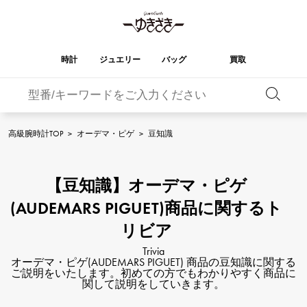
時計
ジュエリー
バッグ
買取
バーキン
オータクロア
YUKIZAKI
ROLEX
ブランド
セレクト
HUBLOT
ブライダル
ジュエリー
ロレックス
ジュエリー
ジュエリー
ウブロ
ジュエリー
高級腕時計TOP
>
オーデマ・ピゲ
>
豆知識
ケリー
ピコタンロック
OMEGA
BREITLING
オメガ
ブライトリング
REGALIA
DOUBLE TOP
【豆知識】オーデマ・ピゲ
レガリア
ダブルトップ
ガーデンパーティー
エブリン
A.LANGE & SOHNE
Breguet
ランゲ＆ゾーネ
ブレゲ
(AUDEMARS PIGUET)商品に関するト
YOBIKO
NOMBRE
ヨビコ
ノンブル
財布
チャーム
PATEK PHILIPPE
IWC
リビア
IWC
パテック・フィリップ
NOMBRE putite
ALPHA
Trivia
ノンブルプティ
アルファ
小物
その他
FRANCK MULLER
RICHARD MILLE
オーデマ・ピゲ(AUDEMARS PIGUET) 商品の豆知識に関する
フランク・ミュラー
リシャール・ミル
ご説明をいたします。初めての方でもわかりやすく商品に
ALPHA putite
eclat
関して説明をしていきます。
アルファプティ
エクラ
VACHERON
PANERAI
エルメスバッグ
CONSTANTIN
パネライ