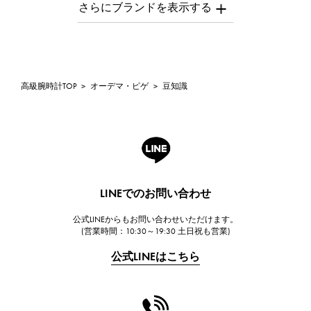
AUDEMARS PIGUET
オーデマ・ピゲ
Breguet
ブレゲ
ROGER DUBUIS
高級腕時計TOP
>
オーデマ・ピゲ
>
豆知識
ロジェ・デュブイ
A.LANGE & SOHNE
ランゲ＆ゾーネ
HUBLOT
ウブロ
LINEでのお問い合わせ
FRANCK MULLER
公式LINEからもお問い合わせいただけます。
フランク・ミュラー
(営業時間：10:30～19:30 土日祝も営業)
CHANEL
公式LINEはこちら
シャネル
HARRY WINSTON
ハリー・ウィンストン