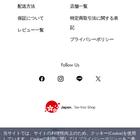
ショパール
配送方法
店舗一覧
ZENITH
保証について
特定商取引法に関する表
ゼニス
記
レビュー一覧
DAMIANI
プライバシーポリシー
ダミアーニ
TUDOR
チューダー（チュードル）
Follow Us
TIFFANY&Co.
ティファニー
PIAGET
ピアジェ
BOUCHERON
ブシュロン
BVLGARI
コーポレートサイト
当サイトでは、サイトの利便性向上のため、クッキー(Cookie)を使用
ブルガリ
しています。 Cookieの利用に関しては
プライバシーポリシー
をご参
ブライダルサイト