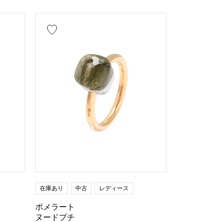
ルド
シェル
レザー
ンド
エメラルド
ヒスイ
ト
サファイア
オパール
ダイヤ
その他
ドロップ
ハート
リボン
蝶
鍵
馬蹄
星座
在庫あり
中古
レディース
ポメラート
ヌードプチ