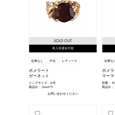
SOLD OUT
再入荷通知可能
在庫なし
中古
レディース
在庫な
ポメラート
ポメラ
ガーネット
マーマ
リングサイズ : 13号
型番： PO
商品ID： J344975
商品ID： J
お問い合わせください