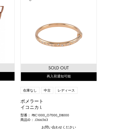
SOLD OUT
再入荷通知可能
在庫なし
中古
レディース
ポメラート
イコニカ L
型番： PBC1000_O7000_DB000
商品ID： J366563
お問い合わせください