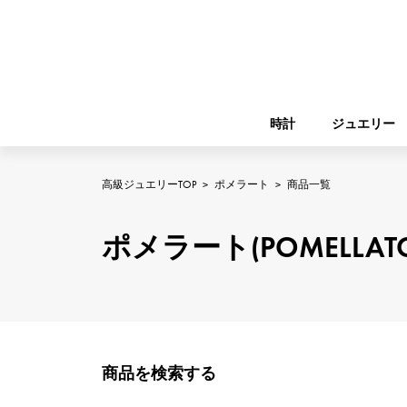
時計
ジュエリー
高級ジュエリーTOP
>
ポメラート
>
商品一覧
ROLEX
YUKIZAKI
ジュエリー
バーキン
ロレックス
ポメラート(POMELL
A.LANGE & SOHNE
REGALIA
ガーデンパーティー
ランゲ＆ゾーネ
レガリア
FRANCK MULLER
NOMBRE putite
小物
フランク・ミュラー
商品を検索する
ノンブルプティ