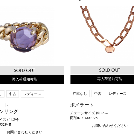
SOLD OUT
SOLD OUT
再入荷通知可能
再入荷通知可能
在庫なし
中古
レディース
し
中古
レディース
ポメラート
ート
ンリング
チェーンサイズ:約39cm
商品ID： J351025
 : 11.5号
329411
お問い合わせください
お問い合わせください