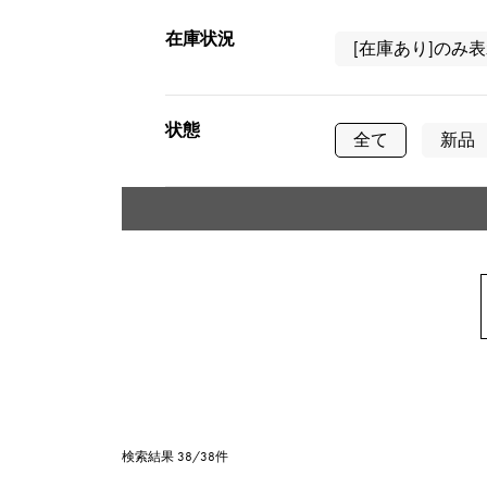
AUDEMARS PIGUET
RICH CROSS
在庫状況
オーデマ・ピゲ
[在庫あり]のみ
リッチクロス
HARRY WINSTON
HIMAWARI
状態
ハリー・ウィンストン
ヒマワリ
全て
新品
DUNAMIS
デュナミス
タイプ
メンズ
レ
シリーズ
リング
ネ
アンクレット
地金材質
検索結果 38/38件
プラチナ