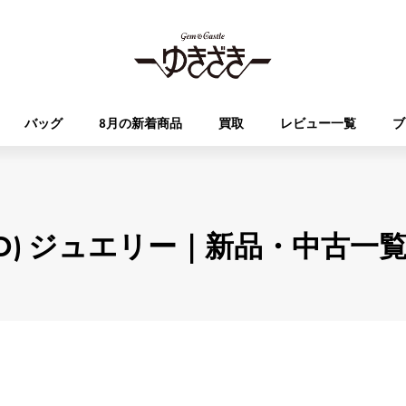
バッグ
8月の新着商品
買取
レビュー一覧
ブ
HUBLOT
OMEGA
ブランド
ジュエリー
セレクト
ジュエリー
オータクロア
ケリー
ウブロ
オメガ
ATO) ジュエリー｜新品・中古一
Breguet
PATEK PHILIPPE
DOUBLE TOP
YOBIKO
エブリン
財布
ブレゲ
パテック・フィリップ
ダブルトップ
ヨビコ
RICHARD MILLE
VACHERON CONSTA
ALPHA
ALPHA putite
その他
リシャール・ミル
ヴァシュロン・コンスタン
アルファ
アルファプティ