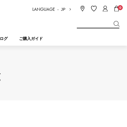
0
LANGUAGE -
JP
日本語
ENGLISH
한국
简体中文
繁体中文
ログ
ご購入ガイド
BREITLING
ブライダル
ジュエリー
ピコタンロック
ブライトリング
覧
IWC
NOMBRE
チャーム
IWC
ノンブル
NTIN
PANERAI
eclat
タン
パネライ
エクラ