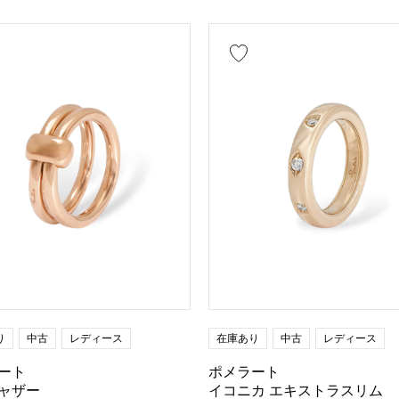
メッキ
セラミック
ステンレス
ブラックゴー
（エイ革）
パイソン
クロコ
パラジウム
アメシスト
アクアマリン
サンゴ
ダイヤモ
レキサンドライト
ルビー
オニキス
ペリドッ
トパーズ
トルコ石
タンザナイト
ブラック
ファベット
クロス
クローバー
スカル
動物
昆虫
星
月
羽根
花
り
中古
レディース
在庫あり
中古
レディース
ート
ポメラート
ャザー
イコニカ エキストラスリム