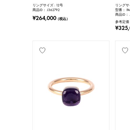
リングサイズ : 12号
リングサイ
商品ID： J362792
型番： PAC
リングサイズ
商品ID： 
¥264,000
（税込）
参考定価
号
¥325
チェーンサイズ
c
付属品
純正ボックス
価格
万