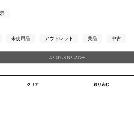
JAEGER LE COULTRE
CHANEL
エルメスバッグ
TwinPinky
ANGLER
ジャガー・ルクルト
シャネル
表示
ツインピンキー
アングラー
BVLGARI
ZENITH
YUKIZAKI BACHIKAN
USED NOMBRE
ブルガリ
ゼニス
ゆきざき バチカン
ノンブル認定中古
未使用品
アウトレット
美品
中古
TABLE CLOCK
VINTAGE WATCH
より詳しく絞り込む
置き時計
ヴィンテージウォッチ
ディース
男女兼用
オリジナルジュエリー一覧へ
すべての時計ブランドを見る
クリア
絞り込む
ックレス
ピアス
イヤリング
ペンダントトッ
ブローチ
イエローゴールド
ピンクゴールド
ホワイトゴール