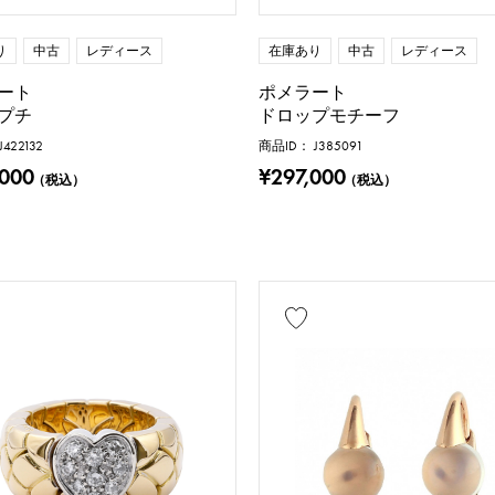
り
中古
レディース
在庫あり
中古
レディース
ート
ポメラート
プチ
ドロップモチーフ
422132
商品ID： J385091
,000
¥297,000
（税込）
（税込）