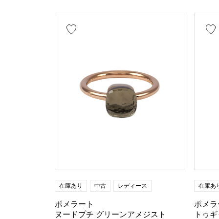
エナメル
スティングレイ
石種
ガーネット
パール
ア
トルマリン
モチーフ
数字
アル
一粒ジュエリー
在庫あり
中古
レディース
在庫あ
ポメラート
ポメラ
釣り針
ヌードプチ グリーンアメジスト
トゥギ