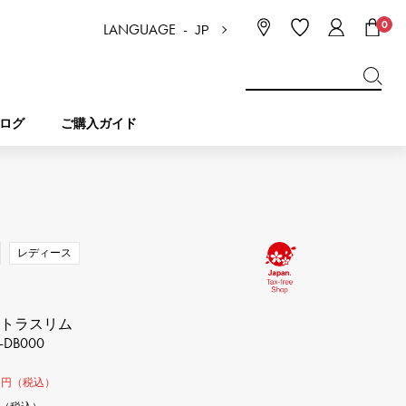
0
LANGUAGE -
JP
日本語
ENGLISH
한국
简体中文
繁体中文
ログ
ご購入ガイド
BREITLING
ブライダル
ジュエリー
ピコタンロック
ブライトリング
レディース
IWC
NOMBRE
チャーム
IWC
ノンブル
ストラスリム
-DB000
NTIN
PANERAI
eclat
タン
パネライ
0
エクラ
円（税込）