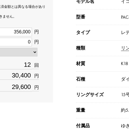
モデル名
イ
返済金額とは異なる場合があり
型番
できません。
PAC
円
タイプ
レ
円
種類
リ
材質
K1
回
円
石種
ダイ
円
リングサイズ
15
重量
約5.
付属品
ゆ