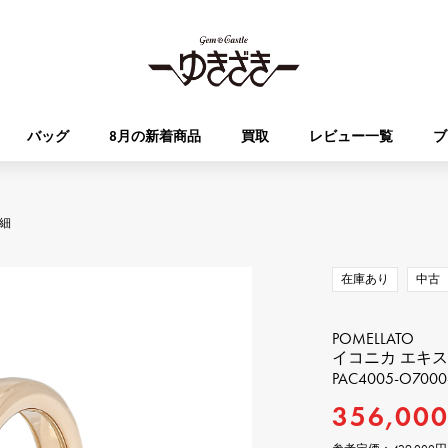
バッグ
8月の新着商品
買取
レビュー一覧
ブ
HUBLOT
OMEGA
細
ブランド
ジュエリー
セレクト
ジュエリー
オータクロア
ケリー
ウブロ
オメガ
在庫あり
中古
Breguet
PATEK PHILIPPE
DOUBLE TOP
YOBIKO
エブリン
財布
ブレゲ
パテック・フィリップ
ダブルトップ
ヨビコ
POMELLATO
イコニカ エキ
PAC4005-O7000
RICHARD MILLE
VACHERON CONSTA
ALPHA
ALPHA putite
その他
リシャール・ミル
ヴァシュロン・コンスタン
356,00
アルファ
アルファプティ