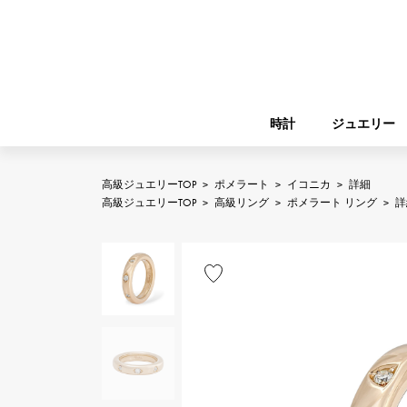
時計
ジュエリー
高級ジュエリーTOP
>
ポメラート
>
イコニカ
>
詳細
ROLEX
高級ジュエリーTOP
>
高級リング
>
ポメラート リング
>
詳
YUKIZAKI
ジュエリー
バーキン
ロレックス
A.LANGE & SOHNE
REGALIA
ガーデンパーティー
ランゲ＆ゾーネ
レガリア
FRANCK MULLER
NOMBRE putite
小物
フランク・ミュラー
ノンブルプティ