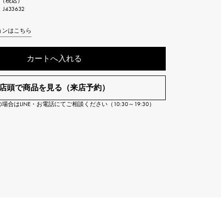
0円（税込）
Cartier
433632
ETERNITY
カルティエ
エタニティ
ョンはこちら
TAG HEUER
USED ALPHA
カートへ入れる
タグホイヤー
アルファ認定中古
店頭で商品を見る（来店予約）
合はLINE・お電話にてご相談ください（10:30～19:30）