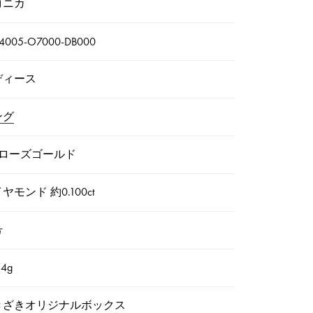
コニカ
4005-O7000-DB000
ディース
ング
8ローズゴールド
ヤモンド 約0.100ct
号
4g
きざきオリジナルボックス