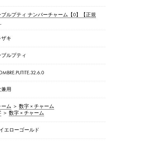
ンブルプティ ナンバーチャーム【0】【正規
】
キザキ
ンブルプティ
OMBRE.PUTITE.32.6.0
女兼用
ャーム
＞
数字 × チャーム
字
＞
数字 × チャーム
8イエローゴールド