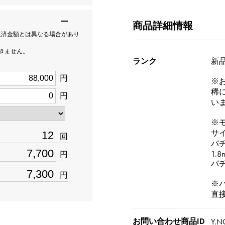
商品詳細情報
返済金額とは異なる場合があり
できません。
ランク
新品[
円
※
稀
円
い
※
サ
回
バチ
1.8
円
バチ
円
※
直
お問い合わせ商品ID
Y.N