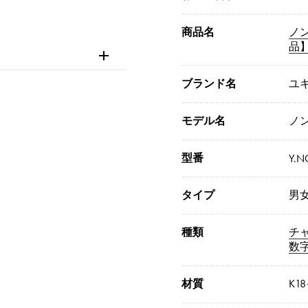
商品名
ノ
品
ブランド名
ユ
モデル名
ノ
型番
Y.N
タイプ
男
種類
チ
数
材質
K1