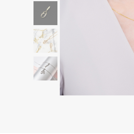
AUDEMARS PIGUET
RICH CROSS
オーデマ・ピゲ
リッチクロス
HARRY WINSTON
HIMAWARI
ハリー・ウィンストン
ヒマワリ
DUNAMIS
デュナミス