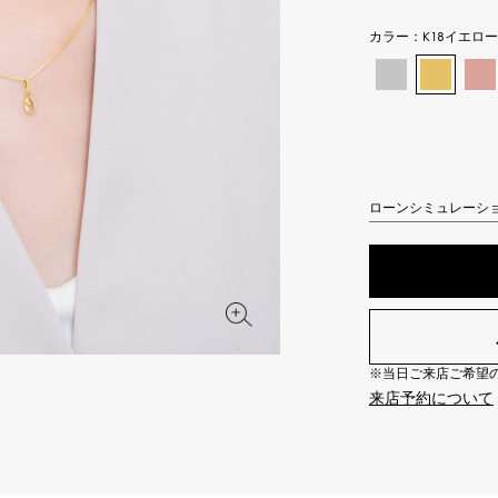
JAEGER LE COULTRE
CHANEL
エルメスバッグ
TwinPinky
ANGLER
カラー：
K18イエロ
ジャガー・ルクルト
シャネル
ツインピンキー
アングラー
BVLGARI
ZENITH
YUKIZAKI BACHIKAN
USED NOMBRE
ブルガリ
ゼニス
ゆきざき バチカン
ノンブル認定中古
TABLE CLOCK
VINTAGE WATCH
ローンシミュレーシ
置き時計
ヴィンテージウォッチ
オリジナルジュエリー一覧へ
すべての時計ブランドを見る
※当日ご来店ご希望の場
来店予約について