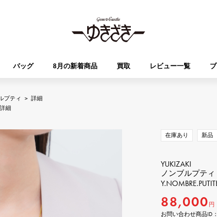
バッグ
8月の新着商品
買取
レビュー一覧
ブ
ルプティ
>
詳細
HUBLOT
OMEGA
詳細
ブランド
ジュエリー
セレクト
ジュエリー
オータクロア
ケリー
ウブロ
オメガ
在庫あり
新品
Breguet
PATEK PHILIPPE
DOUBLE TOP
YOBIKO
エブリン
財布
ブレゲ
パテック・フィリップ
ダブルトップ
ヨビコ
YUKIZAKI
ノンブルプティ
Y.NOMBRE.PUTITE
RICHARD MILLE
VACHERON CONSTA
ALPHA
ALPHA putite
その他
リシャール・ミル
ヴァシュロン・コンスタン
88,000
アルファ
アルファプティ
円
お問い合わせ商品ID： Y.N