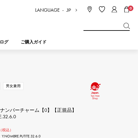
0
LANGUAGE -
JP
日本語
ENGLISH
한국
简体中文
繁体中文
ログ
ご購入ガイド
BREITLING
ブライダル
ジュエリー
ピコタンロック
ブライトリング
男女兼用
IWC
NOMBRE
チャーム
IWC
ノンブル
 ナンバーチャーム【0】【正規品】
.32.6.0
NTIN
PANERAI
eclat
タン
パネライ
エクラ
（税込）
OMBRE.PUTITE.32.6.0