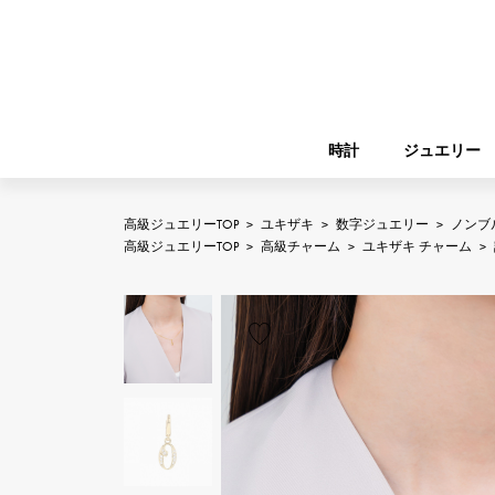
時計
ジュエリー
高級ジュエリーTOP
>
ユキザキ
>
数字ジュエリー
>
ノンブ
ROLEX
高級ジュエリーTOP
>
高級チャーム
>
ユキザキ チャーム
>
YUKIZAKI
ジュエリー
バーキン
ロレックス
A.LANGE & SOHNE
REGALIA
ガーデンパーティー
ランゲ＆ゾーネ
レガリア
FRANCK MULLER
NOMBRE putite
小物
フランク・ミュラー
ノンブルプティ