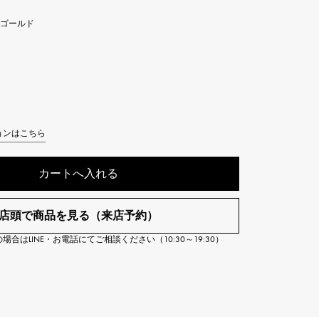
Cartier
ETERNITY
ーゴールド
カルティエ
エタニティ
TAG HEUER
USED ALPHA
タグホイヤー
アルファ認定中古
ョンはこちら
カートへ入れる
店頭で商品を見る（来店予約）
合はLINE・お電話にてご相談ください（10:30～19:30）