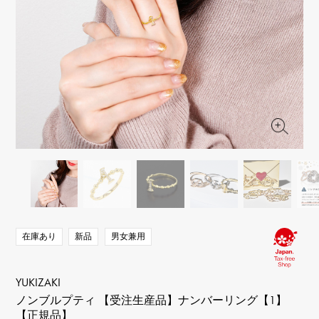
RICH CROSS
TwinPinky
ヴァシュロン・コンスタ
リッチクロス
ツインピンキー
ンタン
ANGLER
ETERNITY
AUDEMARS PIGUET
JAEGER LE COULTRE
アングラー
エタニティ
オーデマ・ピゲ
ジャガー・ルクルト
HIMAWARI
YUKIZAKI BACHIKAN
CHANEL
Cartier
ヒマワリ
ゆきざき バチカン
シャネル
カルティエ
USED NOMBRE
USED ALPHA
HARRY WINSTON
BVLGARI
ノンブル認定中古
アルファ認定中古
ハリー・ウィンストン
ブルガリ
ZENITH
TAG HEUER
ゼニス
タグホイヤー
オリジナルジュエリー一覧へ
DUNAMIS
TABLE CLOCK
デュナミス
置き時計
VINTAGE WATCH
ヴィンテージウォッチ
在庫あり
新品
男女兼用
すべての時計ブランドを見る
YUKIZAKI
ノンブルプティ 【受注生産品】ナンバーリング【1】
【正規品】