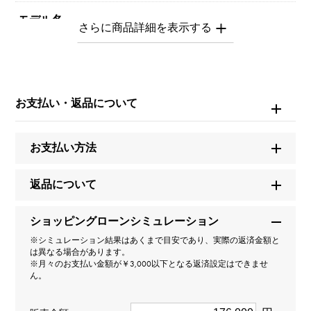
モデル名
ノンブルプティ
型番
お支払い・返品について
Y.NOMBRE.PUTITE.1.6.1
タイプ
お支払い方法
男女兼用
返品について
種類
ショッピングローンシミュレーション
リング
＞
数字 × リング
※シミュレーション結果はあくまで目安であり、実際の返済金額と
数字
＞
数字 × リング
は異なる場合があります。
※月々のお支払い金額が￥3,000以下となる返済設定はできませ
ん。
材質
K18イエローゴールド