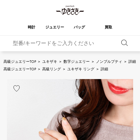
時計
ジュエリー
バッグ
買取
バーキン
オータクロア
YUKIZAKI
ROLEX
ブランド
セレクト
HUBLOT
ブライダル
ジュエリー
ロレックス
ジュエリー
ジュエリー
ウブロ
ジュエリー
高級ジュエリーTOP
>
ユキザキ
>
数字ジュエリー
>
ノンブルプティ
>
詳細
ケリー
ピコタンロック
OMEGA
BREITLING
高級ジュエリーTOP
>
高級リング
>
ユキザキ リング
>
詳細
オメガ
ブライトリング
REGALIA
DOUBLE TOP
ガーデンパーティー
エブリン
レガリア
ダブルトップ
A.LANGE & SOHNE
Breguet
ランゲ＆ゾーネ
ブレゲ
YOBIKO
NOMBRE
財布
チャーム
ヨビコ
ノンブル
PATEK PHILIPPE
IWC
IWC
パテック・フィリップ
NOMBRE putite
ALPHA
小物
その他
ノンブルプティ
アルファ
FRANCK MULLER
RICHARD MILLE
フランク・ミュラー
リシャール・ミル
ALPHA putite
eclat
アルファプティ
エクラ
VACHERON
PANERAI
エルメスバッグ
CONSTANTIN
パネライ