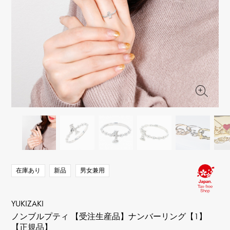
RICH CROSS
TwinPinky
ヴァシュロン・コンスタ
リッチクロス
ツインピンキー
ンタン
ANGLER
ETERNITY
AUDEMARS PIGUET
JAEGER LE COULTRE
アングラー
エタニティ
オーデマ・ピゲ
ジャガー・ルクルト
HIMAWARI
YUKIZAKI BACHIKAN
CHANEL
Cartier
ヒマワリ
ゆきざき バチカン
シャネル
カルティエ
USED NOMBRE
USED ALPHA
HARRY WINSTON
BVLGARI
ノンブル認定中古
アルファ認定中古
ハリー・ウィンストン
ブルガリ
ZENITH
TAG HEUER
ゼニス
タグホイヤー
オリジナルジュエリー一覧へ
DUNAMIS
TABLE CLOCK
デュナミス
置き時計
VINTAGE WATCH
ヴィンテージウォッチ
在庫あり
新品
男女兼用
すべての時計ブランドを見る
YUKIZAKI
ノンブルプティ 【受注生産品】ナンバーリング【1】
【正規品】