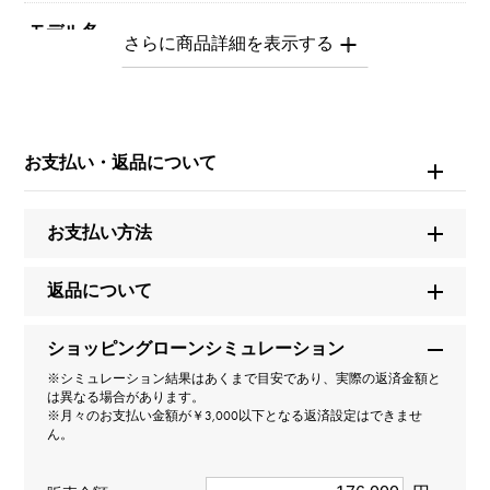
モデル名
ノンブルプティ
型番
お支払い・返品について
Y.NOMBRE.PUTITE.1.9.1
タイプ
お支払い方法
男女兼用
返品について
種類
ショッピングローンシミュレーション
リング
＞
数字 × リング
※シミュレーション結果はあくまで目安であり、実際の返済金額と
数字
＞
数字 × リング
は異なる場合があります。
※月々のお支払い金額が￥3,000以下となる返済設定はできませ
ん。
材質
K18ホワイトゴールド