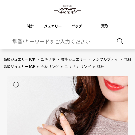
時計
ジュエリー
バッグ
買取
バーキン
オータクロア
YUKIZAKI
ROLEX
ブランド
セレクト
HUBLOT
ブライダル
ジュエリー
ロレックス
ジュエリー
ジュエリー
ウブロ
ジュエリー
高級ジュエリーTOP
>
ユキザキ
>
数字ジュエリー
>
ノンブルプティ
>
詳細
ケリー
ピコタンロック
OMEGA
BREITLING
高級ジュエリーTOP
>
高級リング
>
ユキザキ リング
>
詳細
オメガ
ブライトリング
REGALIA
DOUBLE TOP
ガーデンパーティー
エブリン
レガリア
ダブルトップ
A.LANGE & SOHNE
Breguet
ランゲ＆ゾーネ
ブレゲ
YOBIKO
NOMBRE
財布
チャーム
ヨビコ
ノンブル
PATEK PHILIPPE
IWC
IWC
パテック・フィリップ
NOMBRE putite
ALPHA
小物
その他
ノンブルプティ
アルファ
FRANCK MULLER
RICHARD MILLE
フランク・ミュラー
リシャール・ミル
ALPHA putite
eclat
アルファプティ
エクラ
VACHERON
PANERAI
エルメスバッグ
CONSTANTIN
パネライ