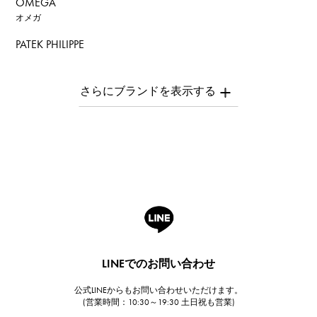
OMEGA
オメガ
PATEK PHILIPPE
パテック・フィリップ
AUDEMARS PIGUET
オーデマ・ピゲ
Breguet
ブレゲ
ROGER DUBUIS
ロジェ・デュブイ
A.LANGE & SOHNE
ランゲ＆ゾーネ
HUBLOT
LINEでのお問い合わせ
ウブロ
公式LINEからもお問い合わせいただけます。
FRANCK MULLER
(営業時間：10:30～19:30 土日祝も営業)
フランク・ミュラー