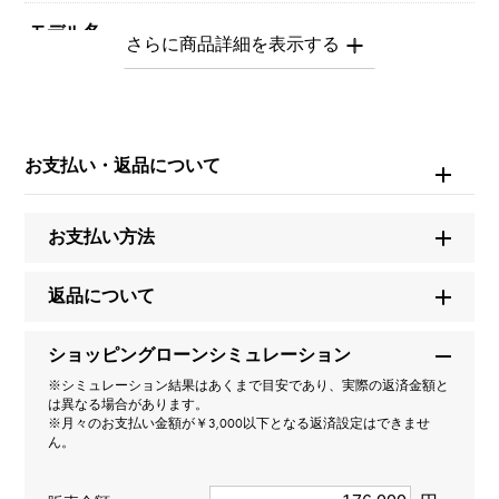
モデル名
ノンブルプティ
型番
お支払い・返品について
Y.NOMBRE.PUTITE.1.22.3
タイプ
お支払い方法
男女兼用
返品について
種類
ショッピングローンシミュレーション
リング
＞
数字 × リング
※シミュレーション結果はあくまで目安であり、実際の返済金額と
数字
＞
数字 × リング
は異なる場合があります。
※月々のお支払い金額が￥3,000以下となる返済設定はできませ
ん。
材質
K18ピンクゴールド