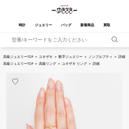
時計
ジュエリー
バッグ
新着商品
買取
バーキン
オータクロア
YUKIZAKI
ROLEX
ブランド
セレクト
HUBLOT
ブライダル
ジュエリー
ロレックス
ジュエリー
ジュエリー
ウブロ
ジュエリー
高級ジュエリーTOP
>
ユキザキ
>
数字ジュエリー
>
ノンブルプティ
>
詳細
ケリー
ピコタンロック
OMEGA
BREITLING
高級ジュエリーTOP
>
高級リング
>
ユキザキ リング
>
詳細
オメガ
ブライトリング
REGALIA
DOUBLE TOP
ガーデンパーティー
エブリン
レガリア
ダブルトップ
A.LANGE & SOHNE
Breguet
ランゲ＆ゾーネ
ブレゲ
YOBIKO
NOMBRE
財布
チャーム
ヨビコ
ノンブル
PATEK PHILIPPE
IWC
IWC
パテック・フィリップ
NOMBRE putite
ALPHA
小物
その他
ノンブルプティ
アルファ
FRANCK MULLER
RICHARD MILLE
フランク・ミュラー
リシャール・ミル
ALPHA putite
eclat
アルファプティ
エクラ
VACHERON
PANERAI
エルメスバッグ
CONSTANTIN
パネライ