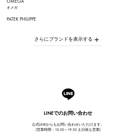
OMEGA
オメガ
PATEK PHILIPPE
パテック・フィリップ
AUDEMARS PIGUET
オーデマ・ピゲ
Breguet
ブレゲ
ROGER DUBUIS
ロジェ・デュブイ
A.LANGE & SOHNE
ランゲ＆ゾーネ
HUBLOT
LINEでのお問い合わせ
ウブロ
公式LINEからもお問い合わせいただけます。
FRANCK MULLER
(営業時間：10:30～19:30 土日祝も営業)
フランク・ミュラー