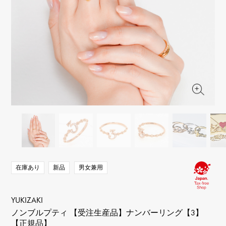
RICH CROSS
TwinPinky
ヴァシュロン・コンスタ
リッチクロス
ツインピンキー
ンタン
ANGLER
ETERNITY
AUDEMARS PIGUET
JAEGER LE COULTRE
アングラー
エタニティ
オーデマ・ピゲ
ジャガー・ルクルト
HIMAWARI
YUKIZAKI BACHIKAN
CHANEL
Cartier
ヒマワリ
ゆきざき バチカン
シャネル
カルティエ
USED NOMBRE
USED ALPHA
HARRY WINSTON
BVLGARI
ノンブル認定中古
アルファ認定中古
ハリー・ウィンストン
ブルガリ
ZENITH
TAG HEUER
ゼニス
タグホイヤー
オリジナルジュエリー一覧へ
DUNAMIS
TABLE CLOCK
デュナミス
置き時計
VINTAGE WATCH
ヴィンテージウォッチ
在庫あり
新品
男女兼用
すべての時計ブランドを見る
YUKIZAKI
ノンブルプティ 【受注生産品】ナンバーリング【3】
【正規品】