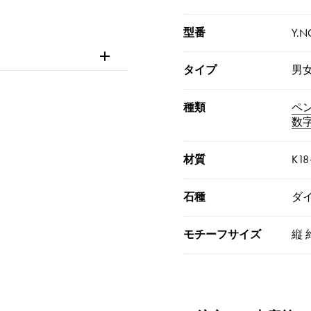
型番
Y.N
タイプ
男
種類
ペ
数
材質
K1
石種
ダイ
モチーフサイズ
縦 