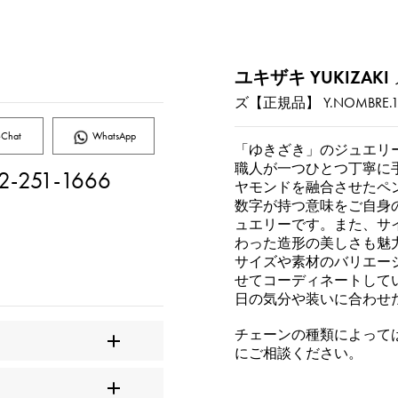
ユキザキ YUKIZAKI
ズ【正規品】
Y.NOMBRE.12
Chat
WhatsApp
「ゆきざき」のジュエリ
職人が一つひとつ丁寧に
2-251-1666
ヤモンドを融合させたペ
数字が持つ意味をご自身
ュエリーです。また、サ
わった造形の美しさも魅
サイズや素材のバリエー
せてコーディネートして
日の気分や装いに合わせ
チェーンの種類によって
にご相談ください。