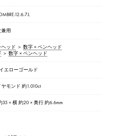
OMBRE.12.6.7.L
女兼用
ンヘッド
＞
数字 × ペンヘッド
字
＞
数字 × ペンヘッド
8イエローゴールド
ヤモンド 約1.010ct
約35 × 横 約20 × 奥行 約6.6mm