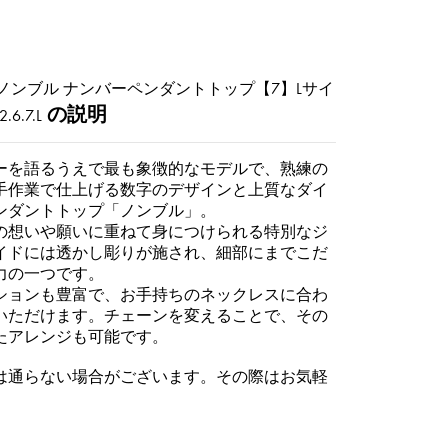
ノンブル ナンバーペンダントトップ【7】Lサイ
の説明
.6.7.L
ーを語るうえで最も象徴的なモデルで、熟練の
手作業で仕上げる数字のデザインと上質なダイ
ンダントトップ「ノンブル」。
の想いや願いに重ねて身につけられる特別なジ
イドには透かし彫りが施され、細部にまでこだ
力の一つです。
ションも豊富で、お手持ちのネックレスに合わ
いただけます。チェーンを変えることで、その
たアレンジも可能です。
は通らない場合がございます。その際はお気軽