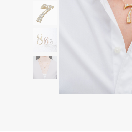
AUDEMARS PIGUET
RICH CROSS
オーデマ・ピゲ
リッチクロス
HARRY WINSTON
HIMAWARI
ハリー・ウィンストン
ヒマワリ
DUNAMIS
デュナミス