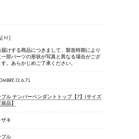
 N ]
お届けする商品につきまして、製造時期により
に一部パーツの形状が写真と異なる場合がござ
ます。あらかじめご了承ください。
OMBRE.12.6.7.L
ンブル ナンバーペンダントトップ【7】Lサイズ
正規品】
キザキ
ンブル