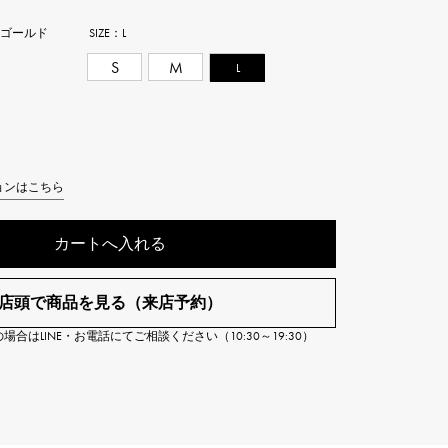
Cartier
ETERNITY
ーゴールド
SIZE：
L
カルティエ
エタニティ
S
M
L
TAG HEUER
USED ALPHA
タグホイヤー
アルファ認定中古
ョンはこちら
カートへ入れる
店頭で商品を見る（来店予約）
合はLINE・お電話にてご相談ください（10:30～19:30）