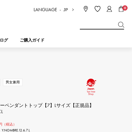
0
LANGUAGE -
JP
日本語
ENGLISH
한국
简体中文
繁体中文
ログ
ご購入ガイド
BREITLING
ブライダル
ジュエリー
ピコタンロック
ブライトリング
男女兼用
IWC
NOMBRE
チャーム
IWC
ノンブル
バーペンダントトップ【7】Lサイズ【正規品】
.L
NTIN
PANERAI
eclat
タン
パネライ
エクラ
円（税込）
OMBRE.12.6.7.L