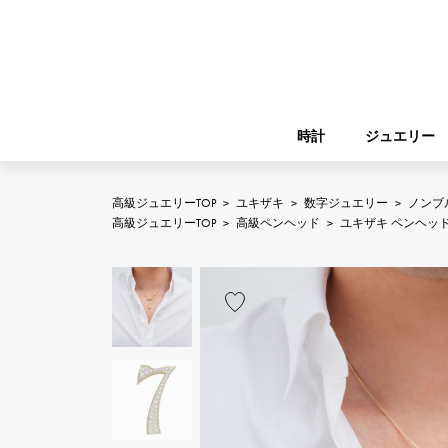
時計
ジュエリー
高級ジュエリーTOP
>
ユキザキ
>
数字ジュエリー
>
ノンブ
ROLEX
高級ジュエリーTOP
>
高級ペンヘッド
>
ユキザキ ペンヘッ
YUKIZAKI
ジュエリー
バーキン
ロレックス
A.LANGE & SOHNE
REGALIA
ガーデンパーティー
ランゲ＆ゾーネ
レガリア
FRANCK MULLER
NOMBRE putite
小物
フランク・ミュラー
ノンブルプティ