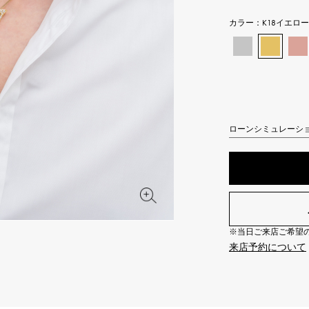
JAEGER LE COULTRE
CHANEL
エルメスバッグ
TwinPinky
ANGLER
カラー：
K18イエロ
ジャガー・ルクルト
シャネル
ツインピンキー
アングラー
BVLGARI
ZENITH
YUKIZAKI BACHIKAN
USED NOMBRE
ブルガリ
ゼニス
ゆきざき バチカン
ノンブル認定中古
TABLE CLOCK
VINTAGE WATCH
ローンシミュレーシ
置き時計
ヴィンテージウォッチ
オリジナルジュエリー一覧へ
すべての時計ブランドを見る
※当日ご来店ご希望の場
来店予約について