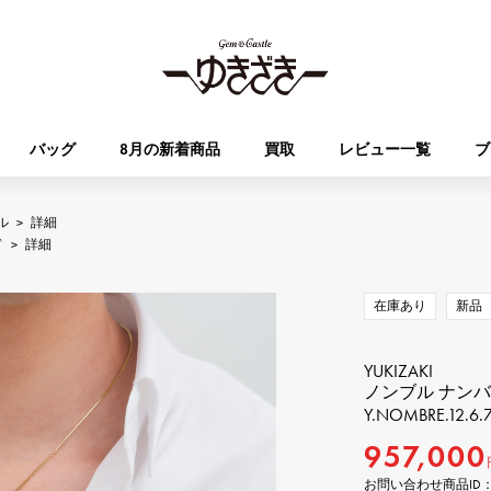
バッグ
8月の新着商品
買取
レビュー一覧
ブ
ル
>
詳細
HUBLOT
OMEGA
ド
>
詳細
ブランド
ジュエリー
セレクト
ジュエリー
オータクロア
ケリー
ウブロ
オメガ
在庫あり
新品
Breguet
PATEK PHILIPPE
DOUBLE TOP
YOBIKO
エブリン
財布
ブレゲ
パテック・フィリップ
ダブルトップ
ヨビコ
YUKIZAKI
ノンブル ナン
Y.NOMBRE.12.6.7
RICHARD MILLE
VACHERON CONSTA
ALPHA
ALPHA putite
その他
リシャール・ミル
ヴァシュロン・コンスタン
957,000
アルファ
アルファプティ
お問い合わせ商品ID： Y.N