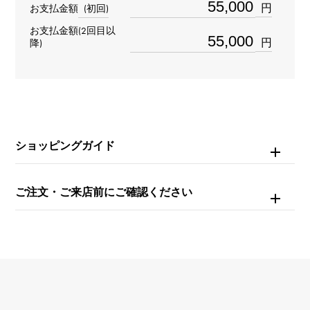
円
お支払金額
(初回)
リング
＞
数字 × リング
お支払金額(2回目以
数字
＞
数字 × リング
円
降)
材質
K18ピンクゴールド
石種
ショッピングガイド
ダイヤモンド 約0.330ct
ご注文・ご来店前にご確認ください