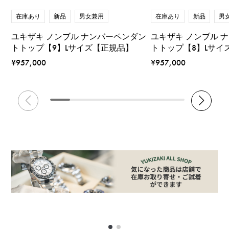
在庫あり
新品
男
在庫あり
新品
男女兼用
ユキザキ ノンブル 
ユキザキ ノンブル ナンバーペンダン
トトップ【8】Lサイ
トトップ【9】Lサイズ【正規品】
¥957,000
¥957,000