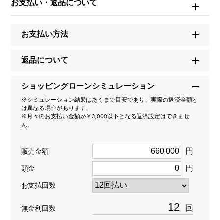
お支払い・返品について
ノンブル 【受注生産品】 ナンバーリング【9】Sサイズ
【正規品】
お支払い方法
ブランド名
ユキザキ
返品について
モデル名
ショッピングローンシミュレーション
※シミュレーション結果はあくまで目安であり、実際の返済金額と
ノンブル
は異なる場合があります。
※月々のお支払い金額が￥3,000以下となる返済設定はできませ
ん。
型番
Y.NOMBRE.1.22.9.S
円
販売金額
円
頭金
タイプ
お支払回数
男女兼用
回
無金利回数
種類