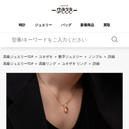
時計
ジュエリー
バッグ
新着商品
買取
バーキン
オータクロア
YUKIZAKI
ROLEX
ブランド
セレクト
HUBLOT
ブライダル
ジュエリー
ロレックス
ジュエリー
ジュエリー
ウブロ
ジュエリー
高級ジュエリーTOP
>
ユキザキ
>
数字ジュエリー
>
ノンブル
>
詳細
ケリー
ピコタンロック
OMEGA
BREITLING
高級ジュエリーTOP
>
高級リング
>
ユキザキ リング
>
詳細
オメガ
ブライトリング
REGALIA
DOUBLE TOP
ガーデンパーティー
エブリン
レガリア
ダブルトップ
A.LANGE & SOHNE
Breguet
ランゲ＆ゾーネ
ブレゲ
YOBIKO
NOMBRE
財布
チャーム
ヨビコ
ノンブル
PATEK PHILIPPE
IWC
IWC
パテック・フィリップ
NOMBRE putite
ALPHA
小物
その他
ノンブルプティ
アルファ
FRANCK MULLER
RICHARD MILLE
フランク・ミュラー
リシャール・ミル
ALPHA putite
eclat
アルファプティ
エクラ
VACHERON
PANERAI
エルメスバッグ
CONSTANTIN
パネライ