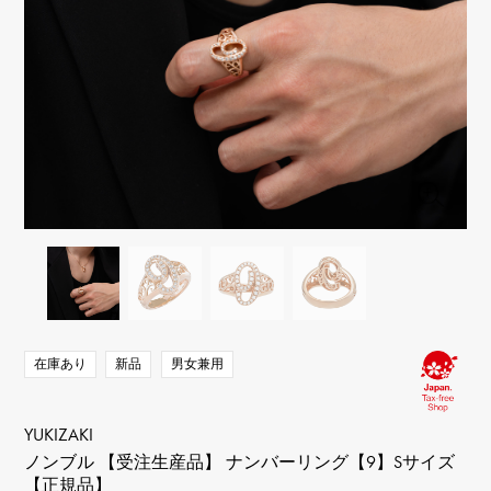
RICH CROSS
TwinPinky
ヴァシュロン・コンスタ
リッチクロス
ツインピンキー
ンタン
ANGLER
ETERNITY
AUDEMARS PIGUET
JAEGER LE COULTRE
アングラー
エタニティ
オーデマ・ピゲ
ジャガー・ルクルト
HIMAWARI
YUKIZAKI BACHIKAN
CHANEL
Cartier
ヒマワリ
ゆきざき バチカン
シャネル
カルティエ
USED NOMBRE
USED ALPHA
HARRY WINSTON
BVLGARI
ノンブル認定中古
アルファ認定中古
ハリー・ウィンストン
ブルガリ
ZENITH
TAG HEUER
ゼニス
タグホイヤー
オリジナルジュエリー一覧へ
DUNAMIS
TABLE CLOCK
デュナミス
置き時計
VINTAGE WATCH
ヴィンテージウォッチ
在庫あり
新品
男女兼用
すべての時計ブランドを見る
YUKIZAKI
ノンブル 【受注生産品】 ナンバーリング【9】Sサイズ
【正規品】