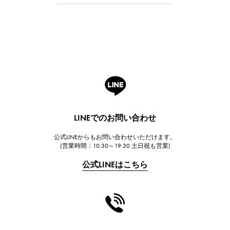
オーデマ・ピゲ
Breguet
ブレゲ
ROGER DUBUIS
ロジェ・デュブイ
A.LANGE & SOHNE
ランゲ＆ゾーネ
HUBLOT
LINEでのお問い合わせ
ウブロ
公式LINEからもお問い合わせいただけます。
FRANCK MULLER
(営業時間：10:30～19:30 土日祝も営業)
フランク・ミュラー
公式LINEはこちら
CHANEL
シャネル
HARRY WINSTON
ハリー・ウィンストン