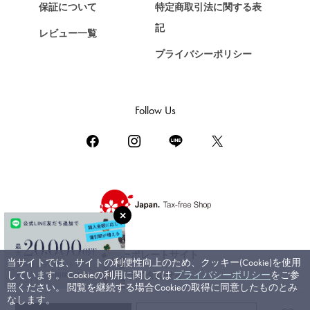
保証について
特定商取引法に関する表
ZENITH
記
レビュー一覧
ゼニス
プライバシーポリシー
DAMIANI
ダミアーニ
TUDOR
Follow Us
チューダー（チュードル）
TIFFANY&Co.
ティファニー
PIAGET
ピアジェ
BOUCHERON
ブシュロン
コーポレートサイト
当サイトでは、サイトの利便性向上のため、クッキー(Cookie)を使用
BVLGARI
しています。 Cookieの利用に関しては
プライバシーポリシー
をご参
ブライダルサイト
ブルガリ
照ください。 閲覧を継続する場合Cookieの取得に同意したものとみ
なします。
RICHARD MILLE