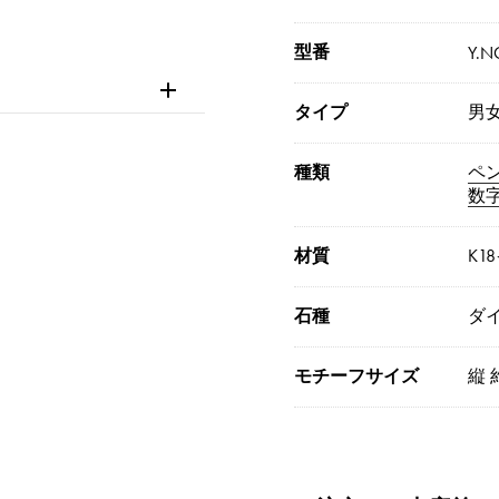
型番
Y.N
タイプ
男
種類
ペ
数
材質
K1
石種
ダイ
モチーフサイズ
縦 