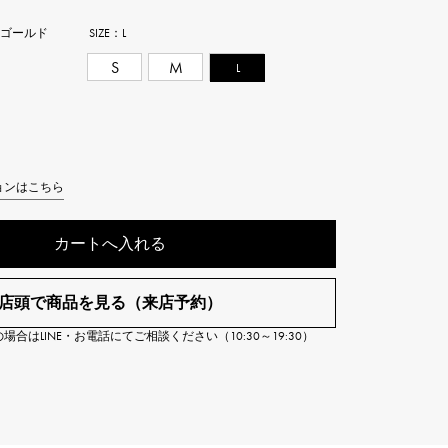
Cartier
ETERNITY
ーゴールド
SIZE：
L
カルティエ
エタニティ
S
M
L
TAG HEUER
USED ALPHA
タグホイヤー
アルファ認定中古
ョンはこちら
カートへ入れる
店頭で商品を見る（来店予約）
合はLINE・お電話にてご相談ください（10:30～19:30）