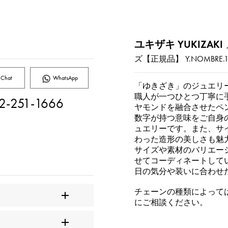
ユキザキ YUKIZAKI
ズ【正規品】
Y.NOMBRE.12
Chat
WhatsApp
「ゆきざき」のジュエリ
職人が一つひとつ丁寧に
2-251-1666
ヤモンドを融合させたペ
数字が持つ意味をご自身
ュエリーです。また、サ
わった造形の美しさも魅
サイズや素材のバリエー
せてコーディネートして
日の気分や装いに合わせ
チェーンの種類によって
にご相談ください。