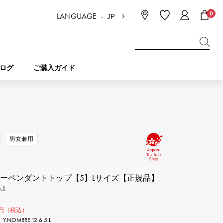
0
LANGUAGE -
JP
日本語
ENGLISH
한국
简体中文
繁体中文
ログ
ご購入ガイド
BREITLING
ブライダル
ジュエリー
ピコタンロック
ブライトリング
男女兼用
IWC
NOMBRE
チャーム
IWC
ノンブル
バーペンダントトップ【5】Lサイズ【正規品】
.L
NTIN
PANERAI
eclat
タン
パネライ
エクラ
円（税込）
OMBRE.12.6.5.L