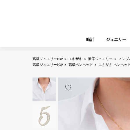
時計
ジュエリー
高級ジュエリーTOP
>
ユキザキ
>
数字ジュエリー
>
ノンブ
ROLEX
高級ジュエリーTOP
>
高級ペンヘッド
>
ユキザキ ペンヘッ
YUKIZAKI
ジュエリー
バーキン
ロレックス
A.LANGE & SOHNE
REGALIA
ガーデンパーティー
ランゲ＆ゾーネ
レガリア
FRANCK MULLER
NOMBRE putite
小物
フランク・ミュラー
ノンブルプティ