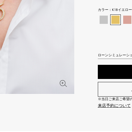
JAEGER LE COULTRE
CHANEL
エルメスバッグ
TwinPinky
ANGLER
カラー：
K18イエロ
ジャガー・ルクルト
シャネル
ツインピンキー
アングラー
BVLGARI
ZENITH
YUKIZAKI BACHIKAN
USED NOMBRE
ブルガリ
ゼニス
ゆきざき バチカン
ノンブル認定中古
TABLE CLOCK
VINTAGE WATCH
ローンシミュレーシ
置き時計
ヴィンテージウォッチ
オリジナルジュエリー一覧へ
すべての時計ブランドを見る
※当日ご来店ご希望の場
来店予約について