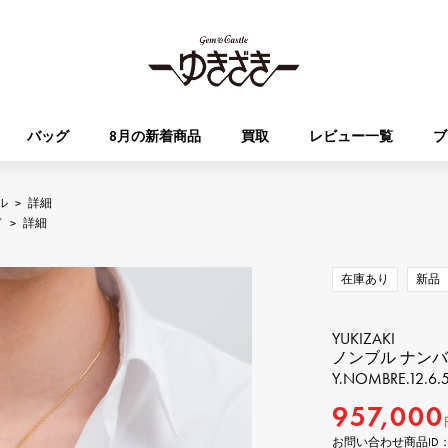
バッグ
8月の新着商品
買取
レビュー一覧
ブ
ル
>
詳細
HUBLOT
OMEGA
ド
>
詳細
ブランド
ジュエリー
セレクト
ジュエリー
オータクロア
ケリー
ウブロ
オメガ
在庫あり
新品
Breguet
PATEK PHILIPPE
DOUBLE TOP
YOBIKO
エブリン
財布
ブレゲ
パテック・フィリップ
ダブルトップ
ヨビコ
YUKIZAKI
ノンブル ナン
Y.NOMBRE.12.6.5
RICHARD MILLE
VACHERON CONSTA
ALPHA
ALPHA putite
その他
リシャール・ミル
ヴァシュロン・コンスタン
957,000
アルファ
アルファプティ
お問い合わせ商品ID： Y.N