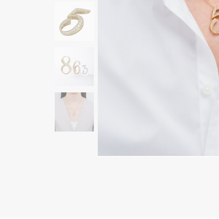
AUDEMARS PIGUET
RICH CROSS
オーデマ・ピゲ
リッチクロス
HARRY WINSTON
HIMAWARI
ハリー・ウィンストン
ヒマワリ
DUNAMIS
デュナミス