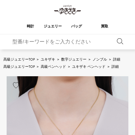
時計
ジュエリー
バッグ
買取
バーキン
オータクロア
YUKIZAKI
ROLEX
ブランド
セレクト
HUBLOT
ブライダル
ジュエリー
ロレックス
ジュエリー
ジュエリー
ウブロ
ジュエリー
高級ジュエリーTOP
>
ユキザキ
>
数字ジュエリー
>
ノンブル
>
詳細
ケリー
ピコタンロック
OMEGA
BREITLING
高級ジュエリーTOP
>
高級ペンヘッド
>
ユキザキ ペンヘッド
>
詳細
オメガ
ブライトリング
REGALIA
DOUBLE TOP
ガーデンパーティー
エブリン
レガリア
ダブルトップ
A.LANGE & SOHNE
Breguet
ランゲ＆ゾーネ
ブレゲ
YOBIKO
NOMBRE
財布
チャーム
ヨビコ
ノンブル
PATEK PHILIPPE
IWC
IWC
パテック・フィリップ
NOMBRE putite
ALPHA
小物
その他
ノンブルプティ
アルファ
FRANCK MULLER
RICHARD MILLE
フランク・ミュラー
リシャール・ミル
ALPHA putite
eclat
アルファプティ
エクラ
VACHERON
PANERAI
エルメスバッグ
CONSTANTIN
パネライ