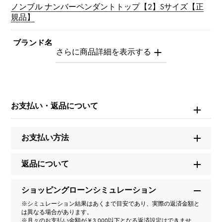
ノンブル ナンバーペンダントトップ【2】Sサイズ【正
規品】
ブランド名
ユキザキ
モデル名
ノンブル
お支払い・返品について
型番
お支払い方法
Y.NOMBRE.12.6.2.S
返品について
タイプ
ショッピングローンシミュレーション
男女兼用
※シミュレーション結果はあくまで目安であり、実際の返済金額と
は異なる場合があります。
種類
※月々のお支払い金額が￥3,000以下となる返済設定はできませ