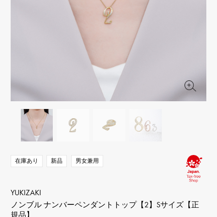
RICH CROSS
TwinPinky
ヴァシュロン・コンスタ
リッチクロス
ツインピンキー
ンタン
ANGLER
ETERNITY
AUDEMARS PIGUET
JAEGER LE COULTRE
アングラー
エタニティ
オーデマ・ピゲ
ジャガー・ルクルト
HIMAWARI
YUKIZAKI BACHIKAN
CHANEL
Cartier
ヒマワリ
ゆきざき バチカン
シャネル
カルティエ
USED NOMBRE
USED ALPHA
HARRY WINSTON
BVLGARI
ノンブル認定中古
アルファ認定中古
ハリー・ウィンストン
ブルガリ
ZENITH
TAG HEUER
ゼニス
タグホイヤー
オリジナルジュエリー一覧へ
DUNAMIS
TABLE CLOCK
デュナミス
置き時計
VINTAGE WATCH
ヴィンテージウォッチ
在庫あり
新品
男女兼用
すべての時計ブランドを見る
YUKIZAKI
ノンブル ナンバーペンダントトップ【2】Sサイズ【正
規品】