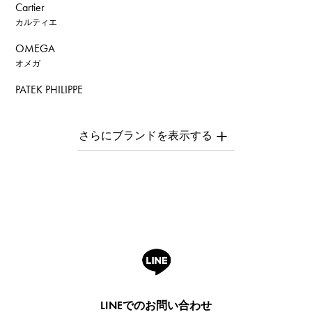
Cartier
カルティエ
OMEGA
オメガ
PATEK PHILIPPE
パテック・フィリップ
AUDEMARS PIGUET
オーデマ・ピゲ
Breguet
ブレゲ
ROGER DUBUIS
ロジェ・デュブイ
A.LANGE & SOHNE
ランゲ＆ゾーネ
HUBLOT
LINEでのお問い合わせ
ウブロ