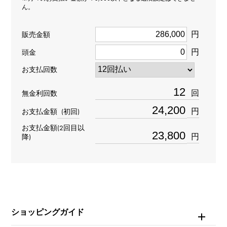
ん。
ペンヘッド
＞
数字 × ペンヘッド
数字
＞
数字 × ペンヘッド
円
販売金額
材質
円
頭金
お支払回数
K18イエローゴールド
回
無金利回数
石種
円
お支払金額
(初回)
ダイヤモンド 約0.170ct
お支払金額(2回目以
円
降)
モチーフサイズ
縦 約18 × 横 約11 × 奥行 約5mm
ショッピングガイド