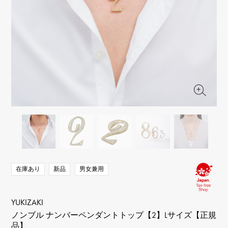
RICH CROSS
TwinPinky
ヴァシュロン・コンスタ
リッチクロス
ツインピンキー
ンタン
ANGLER
ETERNITY
AUDEMARS PIGUET
JAEGER LE COULTRE
アングラー
エタニティ
オーデマ・ピゲ
ジャガー・ルクルト
HIMAWARI
YUKIZAKI BACHIKAN
CHANEL
Cartier
ヒマワリ
ゆきざき バチカン
シャネル
カルティエ
USED NOMBRE
USED ALPHA
HARRY WINSTON
BVLGARI
ノンブル認定中古
アルファ認定中古
ハリー・ウィンストン
ブルガリ
ZENITH
TAG HEUER
ゼニス
タグホイヤー
オリジナルジュエリー一覧へ
DUNAMIS
TABLE CLOCK
デュナミス
置き時計
VINTAGE WATCH
ヴィンテージウォッチ
在庫あり
新品
男女兼用
すべての時計ブランドを見る
YUKIZAKI
ノンブル ナンバーペンダントトップ【2】Lサイズ【正規
品】