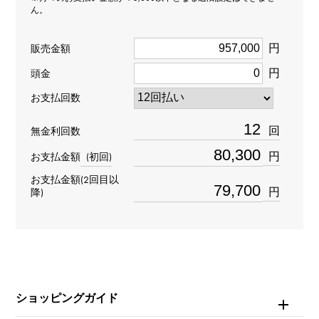
ん。
ペンヘッド
＞
数字 × ペンヘッド
数字
＞
数字 × ペンヘッド
円
販売金額
材質
円
頭金
お支払回数
K18イエローゴールド
回
無金利回数
石種
円
お支払金額
(初回)
ダイヤモンド 約1.050ct
お支払金額(2回目以
円
降)
モチーフサイズ
縦 約35 × 横 約20 × 奥行 約6mm
ショッピングガイド