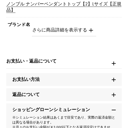
ノンブル ナンバーペンダントトップ【2】Lサイズ【正規
品】
ブランド名
ユキザキ
モデル名
ノンブル
お支払い・返品について
型番
お支払い方法
Y.NOMBRE.12.6.2.L
返品について
タイプ
ショッピングローンシミュレーション
男女兼用
※シミュレーション結果はあくまで目安であり、実際の返済金額と
は異なる場合があります。
種類
※月々のお支払い金額が￥3,000以下となる返済設定はできませ