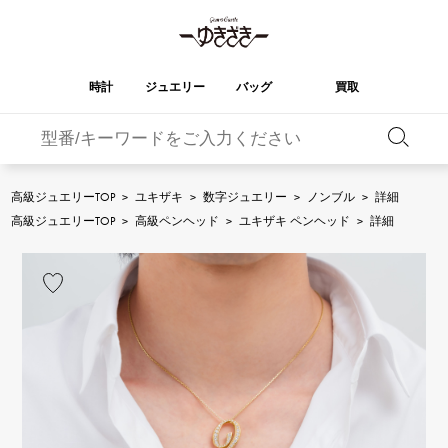
時計
ジュエリー
バッグ
買取
バーキン
オータクロア
YUKIZAKI
ROLEX
ブランド
セレクト
HUBLOT
ブライダル
ジュエリー
ロレックス
ジュエリー
ジュエリー
ウブロ
ジュエリー
高級ジュエリーTOP
>
ユキザキ
>
数字ジュエリー
>
ノンブル
>
詳細
ケリー
ピコタンロック
OMEGA
BREITLING
高級ジュエリーTOP
>
高級ペンヘッド
>
ユキザキ ペンヘッド
>
詳細
オメガ
ブライトリング
REGALIA
DOUBLE TOP
ガーデンパーティー
エブリン
レガリア
ダブルトップ
A.LANGE & SOHNE
Breguet
ランゲ＆ゾーネ
ブレゲ
YOBIKO
NOMBRE
財布
チャーム
ヨビコ
ノンブル
PATEK PHILIPPE
IWC
IWC
パテック・フィリップ
NOMBRE putite
ALPHA
小物
その他
ノンブルプティ
アルファ
FRANCK MULLER
RICHARD MILLE
フランク・ミュラー
リシャール・ミル
ALPHA putite
eclat
アルファプティ
エクラ
VACHERON
PANERAI
エルメスバッグ
CONSTANTIN
パネライ