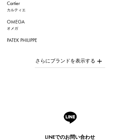
Cartier
カルティエ
OMEGA
オメガ
PATEK PHILIPPE
パテック・フィリップ
AUDEMARS PIGUET
オーデマ・ピゲ
Breguet
ブレゲ
ROGER DUBUIS
ロジェ・デュブイ
A.LANGE & SOHNE
ランゲ＆ゾーネ
HUBLOT
LINEでのお問い合わせ
ウブロ