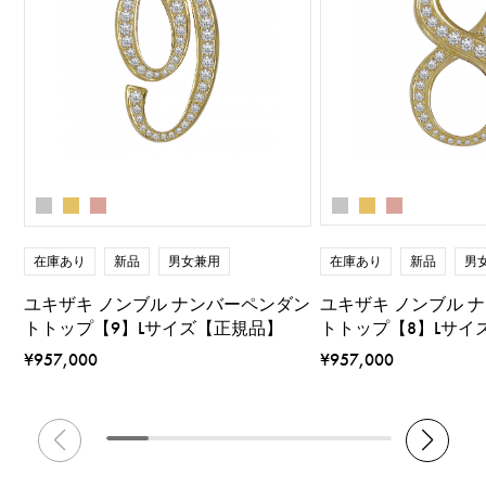
在庫あり
新品
男
在庫あり
新品
男女兼用
ユキザキ ノンブル 
ユキザキ ノンブル ナンバーペンダン
トトップ【8】Lサイ
トトップ【9】Lサイズ【正規品】
¥957,000
¥957,000