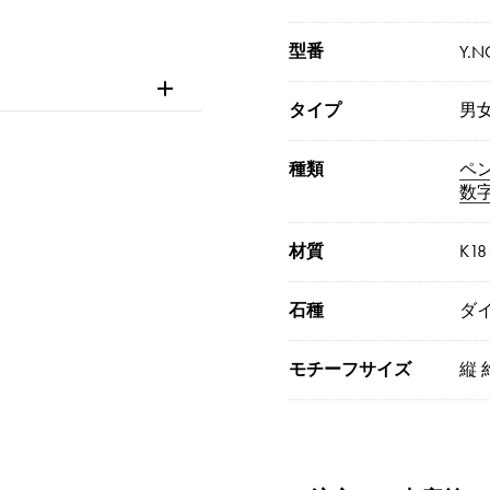
型番
Y.N
タイプ
男
種類
ペ
数
材質
K1
石種
ダイ
モチーフサイズ
縦 約