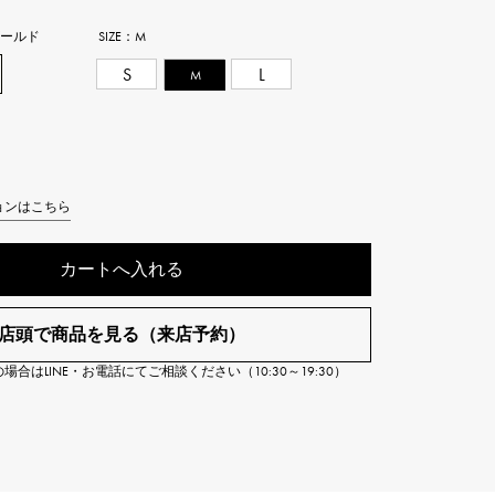
Cartier
ETERNITY
ゴールド
SIZE：
M
カルティエ
エタニティ
S
M
L
TAG HEUER
USED ALPHA
タグホイヤー
アルファ認定中古
ョンはこちら
カートへ入れる
店頭で商品を見る（来店予約）
合はLINE・お電話にてご相談ください（10:30～19:30）