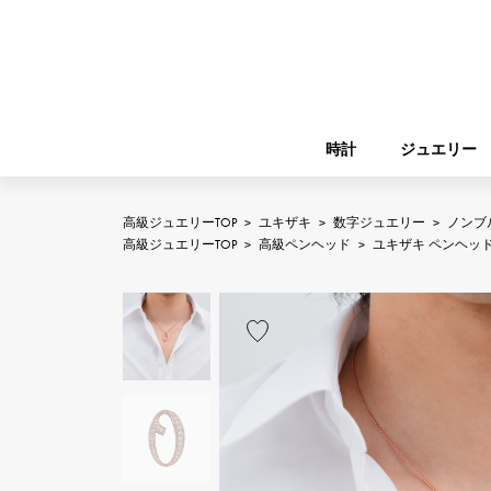
時計
ジュエリー
高級ジュエリーTOP
>
ユキザキ
>
数字ジュエリー
>
ノンブ
ROLEX
高級ジュエリーTOP
>
高級ペンヘッド
>
ユキザキ ペンヘッ
YUKIZAKI
ジュエリー
バーキン
ロレックス
A.LANGE & SOHNE
REGALIA
ガーデンパーティー
ランゲ＆ゾーネ
レガリア
FRANCK MULLER
NOMBRE putite
小物
フランク・ミュラー
ノンブルプティ