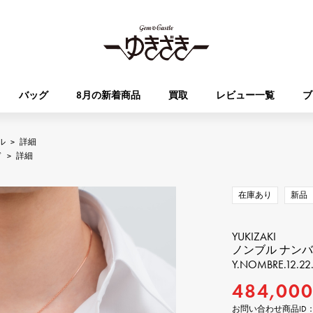
バッグ
8月の新着商品
買取
レビュー一覧
ブ
ル
>
詳細
HUBLOT
OMEGA
ド
>
詳細
ブランド
ジュエリー
セレクト
ジュエリー
オータクロア
ケリー
ウブロ
オメガ
在庫あり
新品
Breguet
PATEK PHILIPPE
DOUBLE TOP
YOBIKO
エブリン
財布
ブレゲ
パテック・フィリップ
ダブルトップ
ヨビコ
YUKIZAKI
ノンブル ナン
Y.NOMBRE.12.22
RICHARD MILLE
VACHERON CONSTA
ALPHA
ALPHA putite
その他
リシャール・ミル
ヴァシュロン・コンスタン
484,00
アルファ
アルファプティ
お問い合わせ商品ID： Y.N