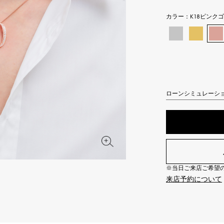
JAEGER LE COULTRE
CHANEL
エルメスバッグ
TwinPinky
ANGLER
カラー：
K18ピンク
ジャガー・ルクルト
シャネル
ツインピンキー
アングラー
BVLGARI
ZENITH
YUKIZAKI BACHIKAN
USED NOMBRE
ブルガリ
ゼニス
ゆきざき バチカン
ノンブル認定中古
TABLE CLOCK
VINTAGE WATCH
ローンシミュレーシ
置き時計
ヴィンテージウォッチ
オリジナルジュエリー一覧へ
すべての時計ブランドを見る
※当日ご来店ご希望の場
来店予約について