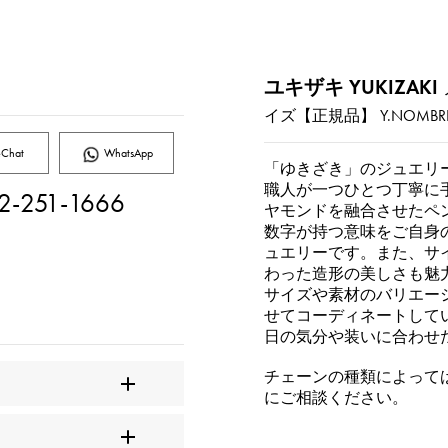
ユキザキ YUKIZAKI
イズ【正規品】
Y.NOMBRE
Chat
WhatsApp
「ゆきざき」のジュエリ
職人が一つひとつ丁寧に
2-251-1666
ヤモンドを融合させたペ
数字が持つ意味をご自身
ュエリーです。また、サ
わった造形の美しさも魅
サイズや素材のバリエー
せてコーディネートして
日の気分や装いに合わせ
チェーンの種類によって
にご相談ください。