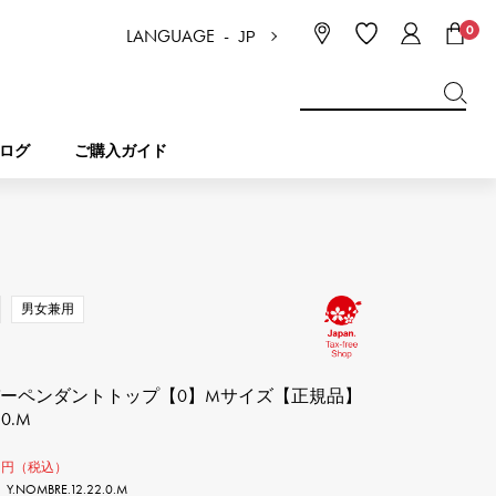
0
LANGUAGE -
JP
日本語
ENGLISH
한국
简体中文
繁体中文
ログ
ご購入ガイド
BREITLING
ブライダル
ジュエリー
ピコタンロック
ブライトリング
男女兼用
IWC
NOMBRE
チャーム
IWC
ノンブル
バーペンダントトップ【0】Mサイズ【正規品】
.0.M
NTIN
PANERAI
eclat
タン
パネライ
0
エクラ
円（税込）
OMBRE.12.22.0.M