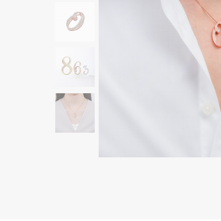
AUDEMARS PIGUET
RICH CROSS
オーデマ・ピゲ
リッチクロス
HARRY WINSTON
HIMAWARI
ハリー・ウィンストン
ヒマワリ
DUNAMIS
デュナミス