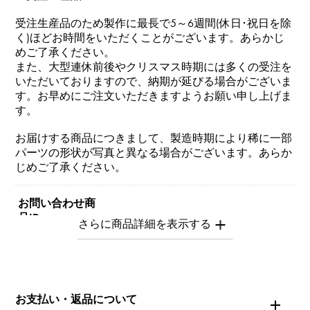
受注生産品のため製作に最長で5～6週間(休日･祝日を除
く)ほどお時間をいただくことがございます。あらかじ
めご了承ください。
また、大型連休前後やクリスマス時期には多くの受注を
いただいておりますので、納期が延びる場合がございま
す。お早めにご注文いただきますようお願い申し上げま
す。
お届けする商品につきまして、製造時期により稀に一部
パーツの形状が写真と異なる場合がございます。あらか
じめご了承ください。
お問い合わせ商
品ID
Y.NOMBRE.1.9.5.S
商品名
お支払い・返品について
ノンブル 【受注生産品】 ナンバーリング【5】Sサイズ