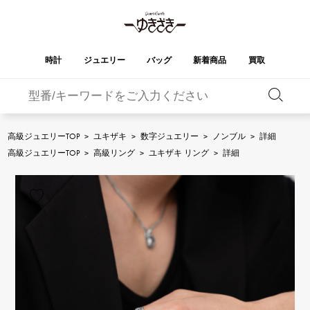
時計
ジュエリー
バッグ
新着商品
買取
バーキン
オータクロア
YUKIZAKI
ROLEX
ブランド
セレクト
HUBLOT
ブライダル
ジュエリー
ロレックス
ジュエリー
ジュエリー
ウブロ
ジュエリー
高級ジュエリーTOP
>
ユキザキ
>
数字ジュエリー
>
ノンブル
>
詳細
ケリー
ピコタンロック
OMEGA
BREITLING
高級ジュエリーTOP
>
高級リング
>
ユキザキ リング
>
詳細
オメガ
ブライトリング
REGALIA
DOUBLE TOP
ガーデンパーティー
エブリン
レガリア
ダブルトップ
A.LANGE & SOHNE
Breguet
ランゲ＆ゾーネ
ブレゲ
YOBIKO
NOMBRE
財布
チャーム
ヨビコ
ノンブル
PATEK PHILIPPE
IWC
IWC
パテック・フィリップ
NOMBRE putite
ALPHA
小物
その他
ノンブルプティ
アルファ
FRANCK MULLER
RICHARD MILLE
フランク・ミュラー
リシャール・ミル
ALPHA putite
eclat
アルファプティ
エクラ
VACHERON
PANERAI
エルメスバッグ
CONSTANTIN
パネライ