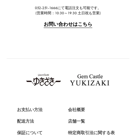
ジャガー・ルクルト
052-251-1666にて電話注文も可能です。
IWC
(営業時間：10:30～19:30 土日祝も営業)
IWC
お問い合わせはこちら
PANERAI
パネライ
BREITLING
ブライトリング
TAG HEUER
タグ・ホイヤー
Van Cleef & Arpels
ヴァンクリーフ&アーペル
HERMES
エルメス
お支払い方法
会社概要
Chopard
配送方法
店舗一覧
ショパール
保証について
特定商取引法に関する表