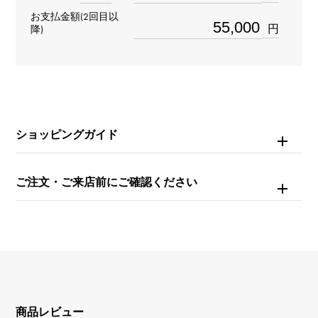
リング
＞
数字 × リング
お支払金額(2回目以
数字
＞
数字 × リング
円
降)
材質
K18ホワイトゴールド
石種
ショッピングガイド
ダイヤモンド 約0.210ct
ご注文・ご来店前にご確認ください
商品レビュー