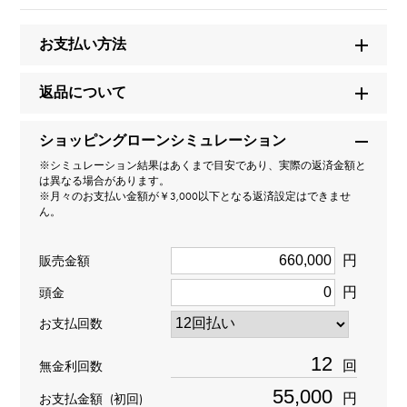
【正規品】
お支払い方法
ブランド名
ユキザキ
返品について
モデル名
ショッピングローンシミュレーション
※シミュレーション結果はあくまで目安であり、実際の返済金額と
ノンブル
は異なる場合があります。
※月々のお支払い金額が￥3,000以下となる返済設定はできませ
ん。
型番
Y.NOMBRE.1.9.5.S
円
販売金額
円
頭金
タイプ
お支払回数
男女兼用
回
無金利回数
種類
円
お支払金額
(初回)