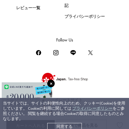
ZENITH
記
レビュー一覧
ゼニス
プライバシーポリシー
DAMIANI
ダミアーニ
TUDOR
Follow Us
チューダー（チュードル）
TIFFANY&Co.
ティファニー
PIAGET
ピアジェ
BOUCHERON
ブシュロン
コーポレートサイト
当サイトでは、サイトの利便性向上のため、クッキー(Cookie)を使用
BVLGARI
しています。 Cookieの利用に関しては
プライバシーポリシー
をご参
ブライダルサイト
ブルガリ
照ください。 閲覧を継続する場合Cookieの取得に同意したものとみ
なします。
RICHARD MILLE
店頭で
商品を見る
カートへ入れる
同意する
©ジェムキャッスルゆきざき. All rights reserved.
リシャール・ミル