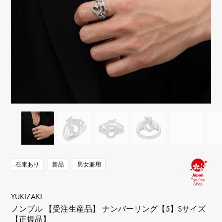
RICH CROSS
TwinPinky
ヴァシュロン・コンスタ
リッチクロス
ツインピンキー
ンタン
ANGLER
ETERNITY
AUDEMARS PIGUET
JAEGER LE COULTRE
アングラー
エタニティ
オーデマ・ピゲ
ジャガー・ルクルト
HIMAWARI
YUKIZAKI BACHIKAN
CHANEL
Cartier
ヒマワリ
ゆきざき バチカン
シャネル
カルティエ
USED NOMBRE
USED ALPHA
HARRY WINSTON
BVLGARI
ノンブル認定中古
アルファ認定中古
ハリー・ウィンストン
ブルガリ
ZENITH
TAG HEUER
ゼニス
タグホイヤー
オリジナルジュエリー一覧へ
DUNAMIS
TABLE CLOCK
デュナミス
置き時計
VINTAGE WATCH
ヴィンテージウォッチ
在庫あり
新品
男女兼用
すべての時計ブランドを見る
YUKIZAKI
ノンブル 【受注生産品】 ナンバーリング【5】Sサイズ
【正規品】