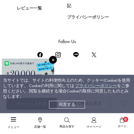
ZENITH
記
レビュー一覧
ゼニス
プライバシーポリシー
DAMIANI
ダミアーニ
TUDOR
Follow Us
チューダー（チュードル）
TIFFANY&Co.
ティファニー
PIAGET
ピアジェ
当サイトでは、サイトの利便性向上のため、クッキー(Cookie)を使用
しています。 Cookieの利用に関しては
プライバシーポリシー
をご参
BOUCHERON
照ください。 閲覧を継続する場合Cookieの取得に同意したものとみ
なします。
ブシュロン
店頭で
商品を見る
カートへ入れる
コーポレートサイト
同意する
BVLGARI
ブライダルサイト
ブルガリ
高級ジュエリーTOP
>
ユキザキ
>
数字ジュエリー
>
ノンブル
>
詳細
0
RICHARD MILLE
高級ジュエリーTOP
>
高級リング
>
ユキザキ リング
>
詳細
カート
商品を探す
店舗一覧
マイページ
メニュー
©ジェムキャッスルゆきざき. All rights reserved.
リシャール・ミル