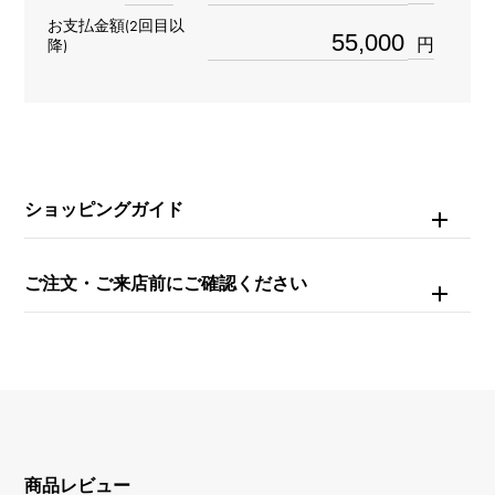
リング
＞
数字 × リング
お支払金額(2回目以
数字
＞
数字 × リング
円
降)
材質
K18ホワイトゴールド
石種
ショッピングガイド
ダイヤモンド 約0.320ct
ご注文・ご来店前にご確認ください
商品レビュー