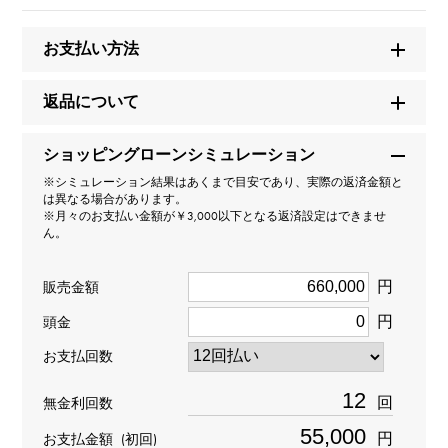
【正規品】
お支払い方法
ブランド名
ユキザキ
返品について
モデル名
ショッピングローンシミュレーション
※シミュレーション結果はあくまで目安であり、実際の返済金額と
ノンブル
は異なる場合があります。
※月々のお支払い金額が￥3,000以下となる返済設定はできませ
ん。
型番
Y.NOMBRE.1.9.0.S
円
販売金額
円
頭金
タイプ
お支払回数
男女兼用
回
無金利回数
種類
円
お支払金額
(初回)