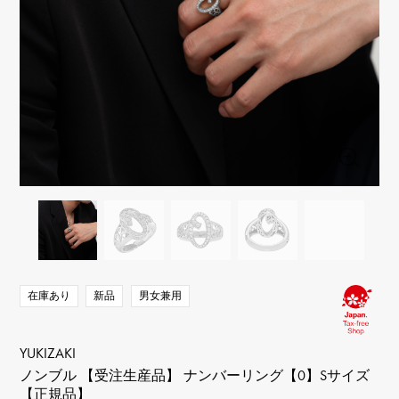
RICH CROSS
TwinPinky
ヴァシュロン・コンスタ
リッチクロス
ツインピンキー
ンタン
ANGLER
ETERNITY
AUDEMARS PIGUET
JAEGER LE COULTRE
アングラー
エタニティ
オーデマ・ピゲ
ジャガー・ルクルト
HIMAWARI
YUKIZAKI BACHIKAN
CHANEL
Cartier
ヒマワリ
ゆきざき バチカン
シャネル
カルティエ
USED NOMBRE
USED ALPHA
HARRY WINSTON
BVLGARI
ノンブル認定中古
アルファ認定中古
ハリー・ウィンストン
ブルガリ
ZENITH
TAG HEUER
ゼニス
タグホイヤー
オリジナルジュエリー一覧へ
DUNAMIS
TABLE CLOCK
デュナミス
置き時計
VINTAGE WATCH
ヴィンテージウォッチ
在庫あり
新品
男女兼用
すべての時計ブランドを見る
YUKIZAKI
ノンブル 【受注生産品】 ナンバーリング【0】Sサイズ
【正規品】