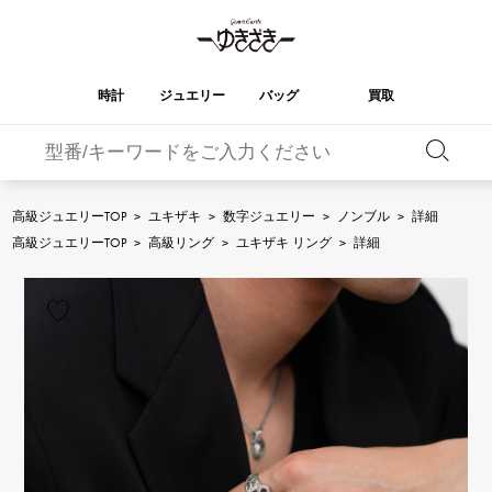
時計
ジュエリー
バッグ
買取
バーキン
オータクロア
YUKIZAKI
ROLEX
ブランド
セレクト
HUBLOT
ブライダル
ジュエリー
ロレックス
ジュエリー
ジュエリー
ウブロ
ジュエリー
高級ジュエリーTOP
>
ユキザキ
>
数字ジュエリー
>
ノンブル
>
詳細
ケリー
ピコタンロック
OMEGA
BREITLING
高級ジュエリーTOP
>
高級リング
>
ユキザキ リング
>
詳細
オメガ
ブライトリング
REGALIA
DOUBLE TOP
ガーデンパーティー
エブリン
レガリア
ダブルトップ
A.LANGE & SOHNE
Breguet
ランゲ＆ゾーネ
ブレゲ
YOBIKO
NOMBRE
財布
チャーム
ヨビコ
ノンブル
PATEK PHILIPPE
IWC
IWC
パテック・フィリップ
NOMBRE putite
ALPHA
小物
その他
ノンブルプティ
アルファ
FRANCK MULLER
RICHARD MILLE
フランク・ミュラー
リシャール・ミル
ALPHA putite
eclat
アルファプティ
エクラ
VACHERON
PANERAI
エルメスバッグ
CONSTANTIN
パネライ