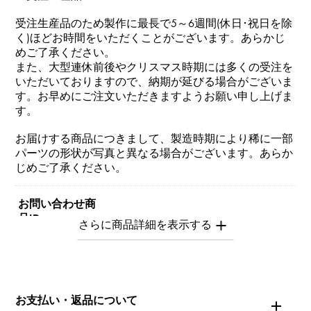
受注生産品のため製作に最長で5～6週間(休日･祝日を除
く)ほどお時間をいただくことがございます。あらかじ
めご了承ください。
また、大型連休前後やクリスマス時期には多くの受注を
いただいておりますので、納期が延びる場合がございま
す。お早めにご注文いただきますようお願い申し上げま
す。
お届けする商品につきまして、製造時期により稀に一部
パーツの形状が写真と異なる場合がございます。あらか
じめご了承ください。
お問い合わせ商
品ID
Y.NOMBRE.1.9.0.S
商品名
お支払い・返品について
ノンブル 【受注生産品】 ナンバーリング【0】Sサイズ