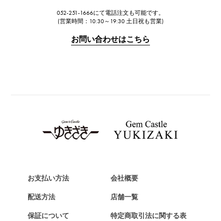
ジャガー・ルクルト
052-251-1666にて電話注文も可能です。
IWC
(営業時間：10:30～19:30 土日祝も営業)
IWC
お問い合わせはこちら
PANERAI
パネライ
BREITLING
ブライトリング
TAG HEUER
タグ・ホイヤー
Van Cleef & Arpels
ヴァンクリーフ&アーペル
HERMES
エルメス
お支払い方法
会社概要
Chopard
配送方法
店舗一覧
ショパール
保証について
特定商取引法に関する表