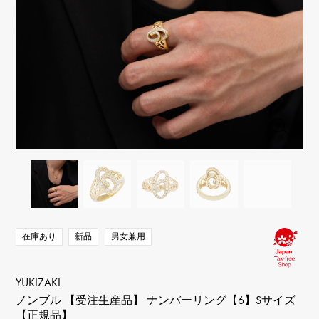
RICH CROSS
TwinPinky
ヴァシュロン・コンスタ
リッチクロス
ツインピンキー
ンタン
ANGLER
ETERNITY
AUDEMARS PIGUET
JAEGER LE COULTRE
アングラー
エタニティ
オーデマ・ピゲ
ジャガー・ルクルト
HIMAWARI
YUKIZAKI BACHIKAN
CHANEL
Cartier
ヒマワリ
ゆきざき バチカン
シャネル
カルティエ
USED NOMBRE
USED ALPHA
HARRY WINSTON
BVLGARI
ノンブル認定中古
アルファ認定中古
ハリー・ウィンストン
ブルガリ
ZENITH
TAG HEUER
ゼニス
タグホイヤー
オリジナルジュエリー一覧へ
DUNAMIS
TABLE CLOCK
デュナミス
置き時計
VINTAGE WATCH
ヴィンテージウォッチ
在庫あり
新品
男女兼用
すべての時計ブランドを見る
YUKIZAKI
ノンブル 【受注生産品】 ナンバーリング【6】Sサイズ
【正規品】