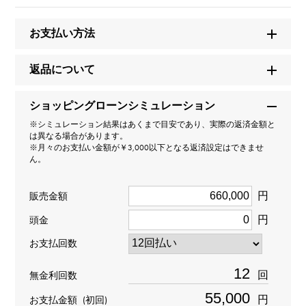
【正規品】
お支払い方法
ブランド名
ユキザキ
返品について
モデル名
ショッピングローンシミュレーション
※シミュレーション結果はあくまで目安であり、実際の返済金額と
ノンブル
は異なる場合があります。
※月々のお支払い金額が￥3,000以下となる返済設定はできませ
ん。
型番
Y.NOMBRE.1.6.6.S
円
販売金額
円
頭金
タイプ
お支払回数
男女兼用
回
無金利回数
種類
円
お支払金額
(初回)