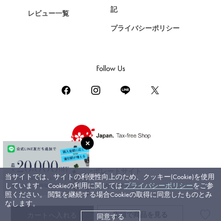
ZENITH
記
レビュー一覧
ゼニス
プライバシーポリシー
DAMIANI
ダミアーニ
TUDOR
Follow Us
チューダー（チュードル）
TIFFANY&Co.
ティファニー
PIAGET
ピアジェ
BOUCHERON
ブシュロン
コーポレートサイト
当サイトでは、サイトの利便性向上のため、クッキー(Cookie)を使用
BVLGARI
しています。 Cookieの利用に関しては
プライバシーポリシー
をご参
ブライダルサイト
ブルガリ
照ください。 閲覧を継続する場合Cookieの取得に同意したものとみ
なします。
RICHARD MILLE
店頭で
商品を見る
カートへ入れる
同意する
©ジェムキャッスルゆきざき. All rights reserved.
リシャール・ミル