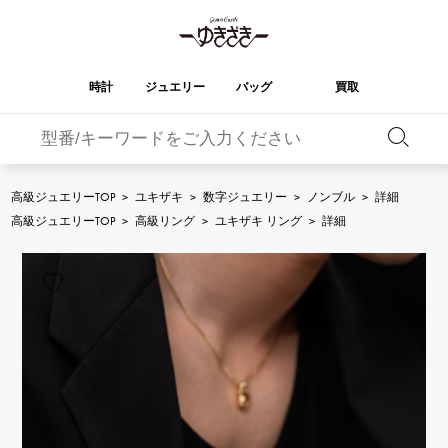
時計
ジュエリー
バッグ
買取
バーキン
オータクロア
YUKIZAKI
ROLEX
ブランド
セレクト
HUBLOT
ブライダル
ジュエリー
ロレックス
ジュエリー
ジュエリー
ウブロ
ジュエリー
高級ジュエリーTOP
>
ユキザキ
>
数字ジュエリー
>
ノンブル
>
詳細
ケリー
ピコタンロック
OMEGA
BREITLING
高級ジュエリーTOP
>
高級リング
>
ユキザキ リング
>
詳細
オメガ
ブライトリング
REGALIA
DOUBLE TOP
ガーデンパーティー
エブリン
レガリア
ダブルトップ
A.LANGE & SOHNE
Breguet
ランゲ＆ゾーネ
ブレゲ
YOBIKO
NOMBRE
財布
チャーム
ヨビコ
ノンブル
PATEK PHILIPPE
IWC
IWC
パテック・フィリップ
NOMBRE putite
ALPHA
小物
その他
ノンブルプティ
アルファ
FRANCK MULLER
RICHARD MILLE
フランク・ミュラー
リシャール・ミル
ALPHA putite
eclat
アルファプティ
エクラ
VACHERON
PANERAI
エルメスバッグ
CONSTANTIN
パネライ