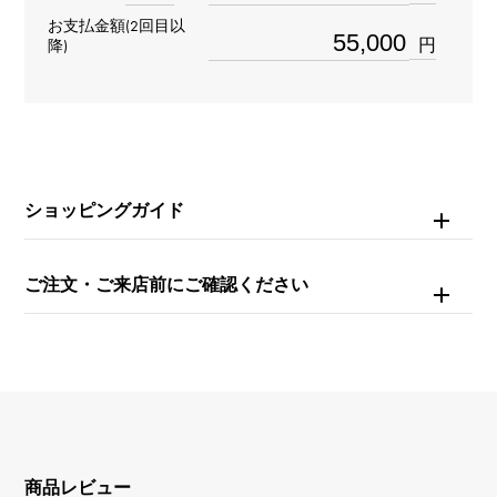
リング
＞
数字 × リング
お支払金額(2回目以
数字
＞
数字 × リング
円
降)
材質
K18イエローゴールド
石種
ショッピングガイド
ダイヤモンド 約0.330ct
ご注文・ご来店前にご確認ください
商品レビュー