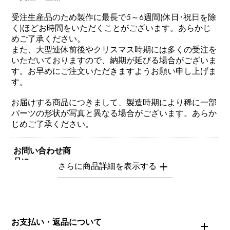
受注生産品のため製作に最長で5～6週間(休日･祝日を除
く)ほどお時間をいただくことがございます。あらかじ
めご了承ください。
また、大型連休前後やクリスマス時期には多くの受注を
いただいておりますので、納期が延びる場合がございま
す。お早めにご注文いただきますようお願い申し上げま
す。
お届けする商品につきまして、製造時期により稀に一部
パーツの形状が写真と異なる場合がございます。あらか
じめご了承ください。
お問い合わせ商
品ID
Y.NOMBRE.1.6.6.S
商品名
お支払い・返品について
ノンブル 【受注生産品】 ナンバーリング【6】Sサイズ