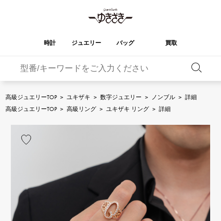
時計
ジュエリー
バッグ
買取
バーキン
オータクロア
YUKIZAKI
ROLEX
ブランド
セレクト
HUBLOT
ブライダル
ジュエリー
ロレックス
ジュエリー
ジュエリー
ウブロ
ジュエリー
高級ジュエリーTOP
>
ユキザキ
>
数字ジュエリー
>
ノンブル
>
詳細
ケリー
ピコタンロック
OMEGA
BREITLING
高級ジュエリーTOP
>
高級リング
>
ユキザキ リング
>
詳細
オメガ
ブライトリング
REGALIA
DOUBLE TOP
ガーデンパーティー
エブリン
レガリア
ダブルトップ
A.LANGE & SOHNE
Breguet
ランゲ＆ゾーネ
ブレゲ
YOBIKO
NOMBRE
財布
チャーム
ヨビコ
ノンブル
PATEK PHILIPPE
IWC
IWC
パテック・フィリップ
NOMBRE putite
ALPHA
小物
その他
ノンブルプティ
アルファ
FRANCK MULLER
RICHARD MILLE
フランク・ミュラー
リシャール・ミル
ALPHA putite
eclat
アルファプティ
エクラ
VACHERON
PANERAI
エルメスバッグ
CONSTANTIN
パネライ