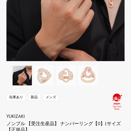
RICH CROSS
TwinPinky
ヴァシュロン・コンスタ
リッチクロス
ツインピンキー
ンタン
ANGLER
ETERNITY
AUDEMARS PIGUET
JAEGER LE COULTRE
アングラー
エタニティ
オーデマ・ピゲ
ジャガー・ルクルト
HIMAWARI
YUKIZAKI BACHIKAN
CHANEL
Cartier
ヒマワリ
ゆきざき バチカン
シャネル
カルティエ
USED NOMBRE
USED ALPHA
HARRY WINSTON
BVLGARI
ノンブル認定中古
アルファ認定中古
ハリー・ウィンストン
ブルガリ
ZENITH
TAG HEUER
ゼニス
タグホイヤー
オリジナルジュエリー一覧へ
DUNAMIS
TABLE CLOCK
デュナミス
置き時計
VINTAGE WATCH
ヴィンテージウォッチ
在庫あり
新品
メンズ
すべての時計ブランドを見る
YUKIZAKI
ノンブル 【受注生産品】 ナンバーリング【0】Lサイズ
【正規品】