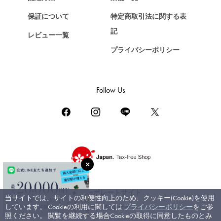
ショパール
保証について
特定商取引法に関する表
ZENITH
記
レビュー一覧
ゼニス
プライバシーポリシー
DAMIANI
ダミアーニ
TUDOR
Follow Us
チューダー（チュードル）
TIFFANY&Co.
ティファニー
PIAGET
ピアジェ
BOUCHERON
ブシュロン
コーポレートサイト
当サイトでは、サイトの利便性向上のため、クッキー(Cookie)を使用
BVLGARI
しています。 Cookieの利用に関しては
プライバシーポリシー
をご参
ブライダルサイト
ブルガリ
照ください。 閲覧を継続する場合Cookieの取得に同意したものとみ