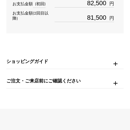
円
お支払金額
(初回)
リング
＞
数字 × リング
お支払金額(2回目以
数字
＞
数字 × リング
円
降)
材質
K18ピンクゴールド
石種
ショッピングガイド
ダイヤモンド 約1.010ct
ご注文・ご来店前にご確認ください