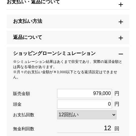
お支払い・返品について
ノンブル 【受注生産品】 ナンバーリング【0】Lサイズ
【正規品】
お支払い方法
ブランド名
ユキザキ
返品について
モデル名
ショッピングローンシミュレーション
※シミュレーション結果はあくまで目安であり、実際の返済金額と
ノンブル
は異なる場合があります。
※月々のお支払い金額が￥3,000以下となる返済設定はできませ
ん。
型番
Y.NOMBRE.1.22.0.L
円
販売金額
円
頭金
タイプ
お支払回数
メンズ
回
無金利回数
種類