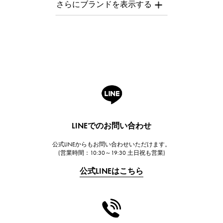
AUDEMARS PIGUET
オーデマ・ピゲ
Breguet
ブレゲ
ROGER DUBUIS
ロジェ・デュブイ
A.LANGE & SOHNE
ランゲ＆ゾーネ
HUBLOT
LINEでのお問い合わせ
ウブロ
公式LINEからもお問い合わせいただけます。
FRANCK MULLER
(営業時間：10:30～19:30 土日祝も営業)
フランク・ミュラー
公式LINEはこちら
CHANEL
シャネル
HARRY WINSTON
ハリー・ウィンストン