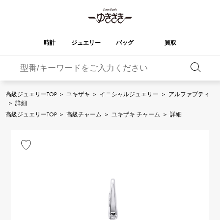
時計
ジュエリー
バッグ
買取
バーキン
オータクロア
YUKIZAKI
ROLEX
ブランド
セレクト
HUBLOT
ブライダル
ジュエリー
ロレックス
ジュエリー
ジュエリー
ウブロ
ジュエリー
高級ジュエリーTOP
>
ユキザキ
>
イニシャルジュエリー
>
アルファプティ
>
詳細
ケリー
ピコタンロック
OMEGA
BREITLING
高級ジュエリーTOP
>
高級チャーム
>
ユキザキ チャーム
>
詳細
オメガ
ブライトリング
REGALIA
DOUBLE TOP
ガーデンパーティー
エブリン
レガリア
ダブルトップ
A.LANGE & SOHNE
Breguet
ランゲ＆ゾーネ
ブレゲ
YOBIKO
NOMBRE
財布
チャーム
ヨビコ
ノンブル
PATEK PHILIPPE
IWC
IWC
パテック・フィリップ
NOMBRE putite
ALPHA
小物
その他
ノンブルプティ
アルファ
FRANCK MULLER
RICHARD MILLE
フランク・ミュラー
リシャール・ミル
ALPHA putite
eclat
アルファプティ
エクラ
VACHERON
PANERAI
エルメスバッグ
CONSTANTIN
パネライ