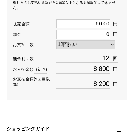
モデル名
※月々のお支払い金額が￥3,000以下となる返済設定はできませ
ん。
アルファプティ
円
販売金額
型番
円
頭金
Y.ALPHA.PUTITE.32.9.V
お支払回数
タイプ
回
無金利回数
男女兼用
円
お支払金額
(初回)
お支払金額(2回目以
種類
円
降)
チャーム
＞
アルファベット × チャーム
イニシャル
＞
イニシャル × チャーム
材質
K18ホワイトゴールド
ショッピングガイド