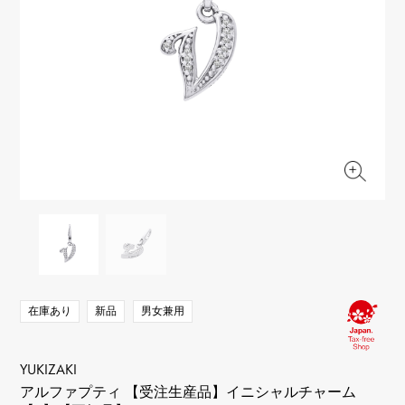
RICH CROSS
TwinPinky
ヴァシュロン・コンスタ
リッチクロス
ツインピンキー
ンタン
ANGLER
ETERNITY
AUDEMARS PIGUET
JAEGER LE COULTRE
アングラー
エタニティ
オーデマ・ピゲ
ジャガー・ルクルト
HIMAWARI
YUKIZAKI BACHIKAN
CHANEL
Cartier
ヒマワリ
ゆきざき バチカン
シャネル
カルティエ
USED NOMBRE
USED ALPHA
HARRY WINSTON
BVLGARI
ノンブル認定中古
アルファ認定中古
ハリー・ウィンストン
ブルガリ
ZENITH
TAG HEUER
ゼニス
タグホイヤー
オリジナルジュエリー一覧へ
DUNAMIS
TABLE CLOCK
デュナミス
置き時計
VINTAGE WATCH
ヴィンテージウォッチ
在庫あり
新品
男女兼用
すべての時計ブランドを見る
YUKIZAKI
アルファプティ 【受注生産品】イニシャルチャーム