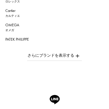
ロレックス
Cartier
カルティエ
OMEGA
オメガ
PATEK PHILIPPE
パテック・フィリップ
AUDEMARS PIGUET
オーデマ・ピゲ
Breguet
ブレゲ
ROGER DUBUIS
ロジェ・デュブイ
A.LANGE & SOHNE
ランゲ＆ゾーネ