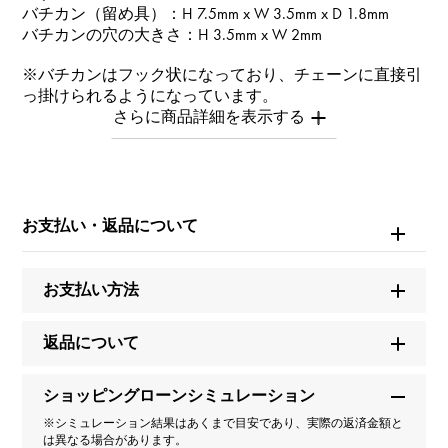
バチカン（留め具）：H 7.5mm x W 3.5mm x D 1.8mm
バチカンの穴の大きさ：H 3.5mm x W 2mm
※バチカンはフック状になっており、チェーンに直接引
っ掛けられるようになっています。
お問い合わせ商
品ID
Y.ALPHA.PUTITE.32.9.V
お支払い・返品について
商品名
お支払い方法
アルファプティ 【受注生産品】イニシャルチャーム
【V】【正規品】
返品について
ブランド名
ショッピングローンシミュレーション
ユキザキ
※シミュレーション結果はあくまで目安であり、実際の返済金額と
は異なる場合があります。