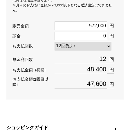
は異なる場合があります。
※月々のお支払い金額が￥3,000以下となる返済設定はできませ
ん。
型番
Y.ALPHA.12.6.S.M
円
販売金額
円
頭金
タイプ
お支払回数
男女兼用
回
無金利回数
種類
円
お支払金額
(初回)
ペンヘッド
＞
アルファベット × ペンヘッド
お支払金額(2回目以
イニシャル
＞
イニシャル × ペンヘッド
円
降)
材質
K18イエローゴールド
石種
ショッピングガイド