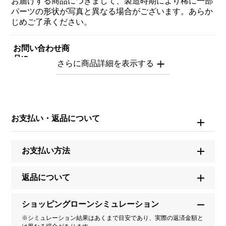
お届けする商品につきまして、製造時期により稀に一部
パーツの形状が写真と異なる場合がございます。あらか
じめご了承ください。
お問い合わせ商
品ID
Y.ALPHA.12.6.S.M
商品名
お支払い・返品について
アルファ 【受注生産品】 イニシャルペンダントトップ
【S】Mサイズ【正規品】
お支払い方法
ブランド名
ユキザキ
返品について
モデル名
ショッピングローンシミュレーション
※シミュレーション結果はあくまで目安であり、実際の返済金額と
アルファ