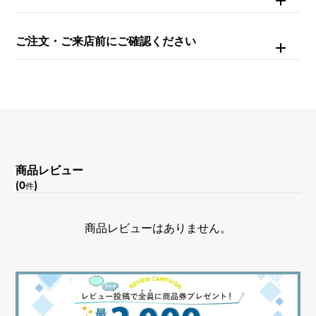
ダイヤモンド 約0.370ct
ご注文・ご来店前にご確認ください
モチーフサイズ
縦 約22 × 横 約15 × 奥行 約5.3mm
商品レビュー
(0
)
件
商品レビューはありません。