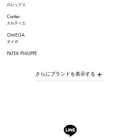
ロレックス
Cartier
カルティエ
OMEGA
オメガ
PATEK PHILIPPE
パテック・フィリップ
AUDEMARS PIGUET
オーデマ・ピゲ
Breguet
ブレゲ
ROGER DUBUIS
ロジェ・デュブイ
A.LANGE & SOHNE
ランゲ＆ゾーネ