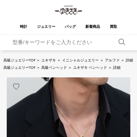
時計
ジュエリー
バッグ
新着商品
買取
バーキン
オータクロア
YUKIZAKI
ROLEX
ブランド
セレクト
HUBLOT
ブライダル
ジュエリー
ロレックス
ジュエリー
ジュエリー
ウブロ
ジュエリー
高級ジュエリーTOP
>
ユキザキ
>
イニシャルジュエリー
>
アルファ
>
詳細
ケリー
ピコタンロック
OMEGA
BREITLING
高級ジュエリーTOP
>
高級ペンヘッド
>
ユキザキ ペンヘッド
>
詳細
オメガ
ブライトリング
REGALIA
DOUBLE TOP
ガーデンパーティー
エブリン
レガリア
ダブルトップ
A.LANGE & SOHNE
Breguet
ランゲ＆ゾーネ
ブレゲ
YOBIKO
NOMBRE
財布
チャーム
ヨビコ
ノンブル
PATEK PHILIPPE
IWC
IWC
パテック・フィリップ
NOMBRE putite
ALPHA
小物
その他
ノンブルプティ
アルファ
FRANCK MULLER
RICHARD MILLE
フランク・ミュラー
リシャール・ミル
ALPHA putite
eclat
アルファプティ
エクラ
VACHERON
PANERAI
エルメスバッグ
CONSTANTIN
パネライ