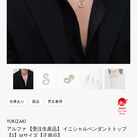
RICH CROSS
TwinPinky
ヴァシュロン・コンスタ
リッチクロス
ツインピンキー
ンタン
ANGLER
ETERNITY
AUDEMARS PIGUET
JAEGER LE COULTRE
アングラー
エタニティ
オーデマ・ピゲ
ジャガー・ルクルト
HIMAWARI
YUKIZAKI BACHIKAN
CHANEL
Cartier
ヒマワリ
ゆきざき バチカン
シャネル
カルティエ
USED NOMBRE
USED ALPHA
HARRY WINSTON
BVLGARI
ノンブル認定中古
アルファ認定中古
ハリー・ウィンストン
ブルガリ
ZENITH
TAG HEUER
ゼニス
タグホイヤー
オリジナルジュエリー一覧へ
DUNAMIS
TABLE CLOCK
デュナミス
置き時計
VINTAGE WATCH
ヴィンテージウォッチ
在庫あり
新品
男女兼用
すべての時計ブランドを見る
YUKIZAKI
アルファ 【受注生産品】 イニシャルペンダントトップ
【S】Mサイズ【正規品】