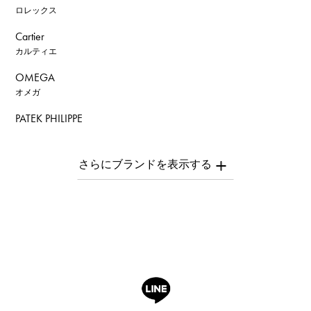
ロレックス
Cartier
カルティエ
OMEGA
オメガ
PATEK PHILIPPE
パテック・フィリップ
AUDEMARS PIGUET
オーデマ・ピゲ
Breguet
ブレゲ
ROGER DUBUIS
ロジェ・デュブイ
A.LANGE & SOHNE
ランゲ＆ゾーネ