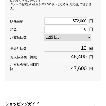
は異なる場合があります。
※月々のお支払い金額が￥3,000以下となる返済設定はできませ
ん。
型番
Y.ALPHA.12.6.G.M
円
販売金額
円
頭金
タイプ
お支払回数
男女兼用
回
無金利回数
種類
円
お支払金額
(初回)
ペンヘッド
＞
アルファベット × ペンヘッド
お支払金額(2回目以
イニシャル
＞
イニシャル × ペンヘッド
円
降)
材質
K18イエローゴールド
石種
ショッピングガイド