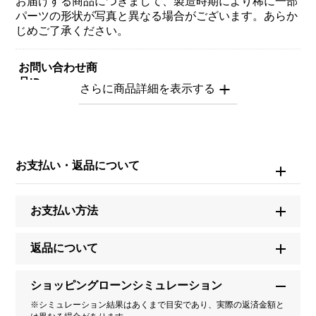
お届けする商品につきまして、製造時期により稀に一部
パーツの形状が写真と異なる場合がございます。あらか
じめご了承ください。
お問い合わせ商
品ID
Y.ALPHA.12.6.G.M
商品名
お支払い・返品について
アルファ 【受注生産品】 イニシャルペンダントトップ
【G】Mサイズ【正規品】
お支払い方法
ブランド名
ユキザキ
返品について
モデル名
ショッピングローンシミュレーション
※シミュレーション結果はあくまで目安であり、実際の返済金額と
アルファ