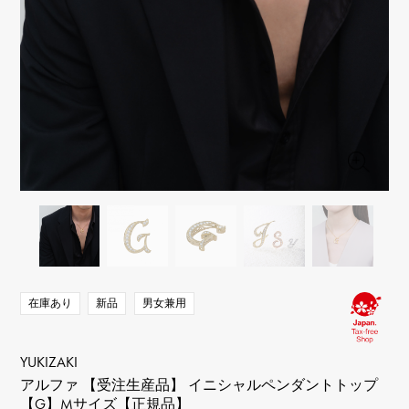
RICH CROSS
TwinPinky
ヴァシュロン・コンスタ
リッチクロス
ツインピンキー
ンタン
ANGLER
ETERNITY
AUDEMARS PIGUET
JAEGER LE COULTRE
アングラー
エタニティ
オーデマ・ピゲ
ジャガー・ルクルト
HIMAWARI
YUKIZAKI BACHIKAN
CHANEL
Cartier
ヒマワリ
ゆきざき バチカン
シャネル
カルティエ
USED NOMBRE
USED ALPHA
HARRY WINSTON
BVLGARI
ノンブル認定中古
アルファ認定中古
ハリー・ウィンストン
ブルガリ
ZENITH
TAG HEUER
ゼニス
タグホイヤー
オリジナルジュエリー一覧へ
DUNAMIS
TABLE CLOCK
デュナミス
置き時計
VINTAGE WATCH
ヴィンテージウォッチ
在庫あり
新品
男女兼用
すべての時計ブランドを見る
YUKIZAKI
アルファ 【受注生産品】 イニシャルペンダントトップ
【G】Mサイズ【正規品】