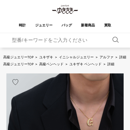
時計
ジュエリー
バッグ
新着商品
買取
バーキン
オータクロア
YUKIZAKI
ROLEX
ブランド
セレクト
HUBLOT
ブライダル
ジュエリー
ロレックス
ジュエリー
ジュエリー
ウブロ
ジュエリー
高級ジュエリーTOP
>
ユキザキ
>
イニシャルジュエリー
>
アルファ
>
詳細
ケリー
ピコタンロック
OMEGA
BREITLING
高級ジュエリーTOP
>
高級ペンヘッド
>
ユキザキ ペンヘッド
>
詳細
オメガ
ブライトリング
REGALIA
DOUBLE TOP
ガーデンパーティー
エブリン
レガリア
ダブルトップ
A.LANGE & SOHNE
Breguet
ランゲ＆ゾーネ
ブレゲ
YOBIKO
NOMBRE
財布
チャーム
ヨビコ
ノンブル
PATEK PHILIPPE
IWC
IWC
パテック・フィリップ
NOMBRE putite
ALPHA
小物
その他
ノンブルプティ
アルファ
FRANCK MULLER
RICHARD MILLE
フランク・ミュラー
リシャール・ミル
ALPHA putite
eclat
アルファプティ
エクラ
VACHERON
PANERAI
エルメスバッグ
CONSTANTIN
パネライ