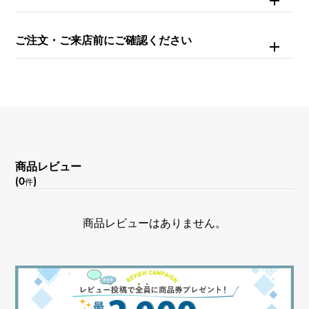
ダイヤモンド 約0.390ct
ご注文・ご来店前にご確認ください
モチーフサイズ
縦 約23 × 横 約17 × 奥行 約4.7mm
商品レビュー
(0
)
件
商品レビューはありません。