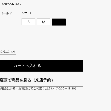
PHA.12.6.J.L
Cartier
ETERNITY
カルティエ
エタニティ
ーゴールド
SIZE：
L
S
M
L
TAG HEUER
USED ALPHA
タグホイヤー
アルファ認定中古
ョンはこちら
カートへ入れる
店頭で商品を見る（来店予約）
合はLINE・お電話にてご相談ください（10:30～19:30）