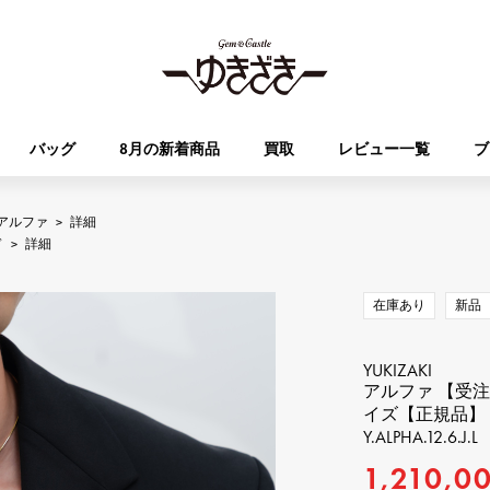
バッグ
8月の新着商品
買取
レビュー一覧
ブ
アルファ
>
詳細
HUBLOT
OMEGA
ド
>
詳細
ブランド
ジュエリー
セレクト
ジュエリー
オータクロア
ケリー
ウブロ
オメガ
在庫あり
新品
Breguet
PATEK PHILIPPE
DOUBLE TOP
YOBIKO
エブリン
財布
ブレゲ
パテック・フィリップ
ダブルトップ
ヨビコ
YUKIZAKI
アルファ 【受
イズ【正規品】
RICHARD MILLE
VACHERON CONSTA
ALPHA
ALPHA putite
その他
Y.ALPHA.12.6.J.L
リシャール・ミル
ヴァシュロン・コンスタン
アルファ
アルファプティ
1,210,0