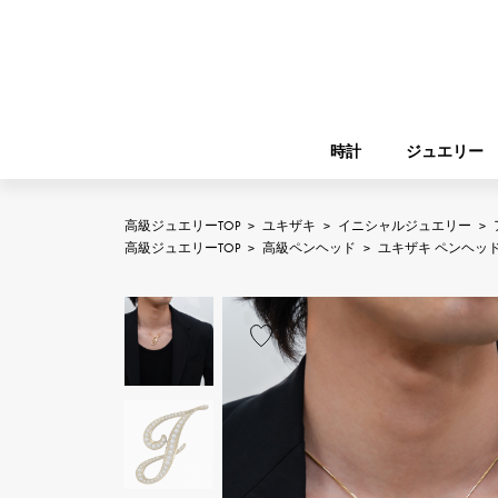
時計
ジュエリー
高級ジュエリーTOP
>
ユキザキ
>
イニシャルジュエリー
>
ROLEX
高級ジュエリーTOP
>
高級ペンヘッド
>
ユキザキ ペンヘッ
YUKIZAKI
ジュエリー
バーキン
ロレックス
A.LANGE & SOHNE
REGALIA
ガーデンパーティー
ランゲ＆ゾーネ
レガリア
FRANCK MULLER
NOMBRE putite
小物
フランク・ミュラー
ノンブルプティ