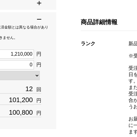
商品詳細情報
返済金額とは異なる場合があり
できません。
ランク
新品[
円
※
円
受
日
す
ま
回
受
合
円
う
円
お
に
ま