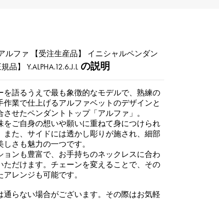
アルファ 【受注生産品】 イニシャルペンダン
の説明
正規品】
Y.ALPHA.12.6.J.L
ーを語るうえで最も象徴的なモデルで、熟練の
手作業で仕上げるアルファベットのデザインと
合させたペンダントトップ「アルファ」。
味をご自身の想いや願いに重ねて身につけられ
。また、サイドには透かし彫りが施され、細部
美しさも魅力の一つです。
ションも豊富で、お手持ちのネックレスに合わ
いただけます。チェーンを変えることで、その
たアレンジも可能です。
は通らない場合がございます。その際はお気軽