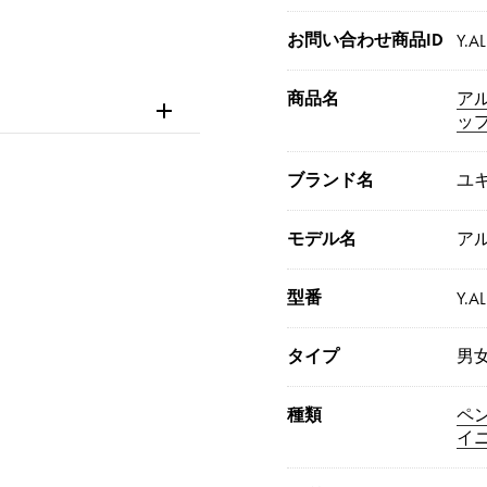
お問い合わせ商品ID
Y.AL
商品名
ア
ッ
ブランド名
ユ
モデル名
ア
型番
Y.AL
タイプ
男
種類
ペ
イ