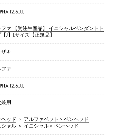
PHA.12.6.J.L
ルファ 【受注生産品】 イニシャルペンダントト
プ【J】Lサイズ【正規品】
キザキ
ルファ
PHA.12.6.J.L
女兼用
ンヘッド
＞
アルファベット × ペンヘッド
ニシャル
＞
イニシャル × ペンヘッド