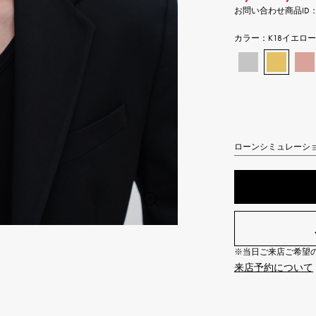
お問い合わせ商品ID： Y.AL
JAEGER LE COULTRE
CHANEL
エルメスバッグ
TwinPinky
ANGLER
ジャガー・ルクルト
シャネル
ツインピンキー
アングラー
カラー：
K18イエロ
BVLGARI
ZENITH
YUKIZAKI BACHIKAN
USED NOMBRE
ブルガリ
ゼニス
ゆきざき バチカン
ノンブル認定中古
TABLE CLOCK
VINTAGE WATCH
置き時計
ヴィンテージウォッチ
ローンシミュレーシ
オリジナルジュエリー一覧へ
すべての時計ブランドを見る
※当日ご来店ご希望の場
来店予約について