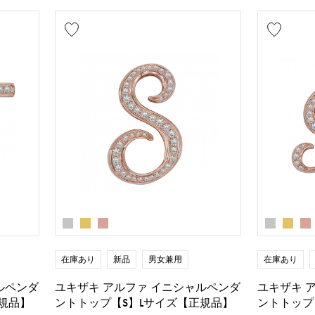
在庫あり
新品
男女兼用
在庫あり
ユキザキ アルファ イニシャルペンダ
ルペンダ
ユキザキ 
ントトップ【S】Lサイズ【正規品】
規品】
ントトップ