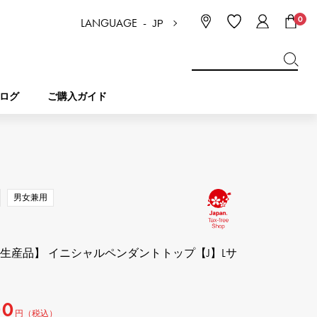
0
LANGUAGE -
JP
日本語
ENGLISH
한국
简体中文
繁体中文
ログ
ご購入ガイド
BREITLING
ブライダル
ジュエリー
ピコタンロック
ブライトリング
男女兼用
IWC
NOMBRE
チャーム
IWC
ノンブル
注生産品】 イニシャルペンダントトップ【J】Lサ
NTIN
PANERAI
eclat
タン
パネライ
エクラ
00
円（税込）