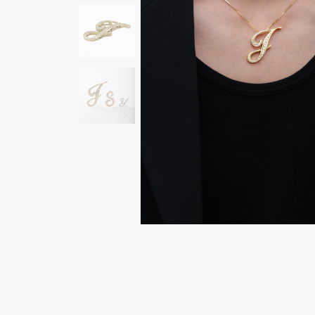
AUDEMARS PIGUET
RICH CROSS
オーデマ・ピゲ
リッチクロス
HARRY WINSTON
HIMAWARI
ハリー・ウィンストン
ヒマワリ
DUNAMIS
デュナミス