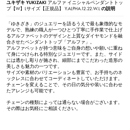
ユキザキ YUKIZAKI
アルファ イニシャルペンダントトッ
プ【W】Lサイズ【正規品】
Y.ALPHA.12.22.W.L
の説明
「ゆきざき」のジュエリーを語るうえで最も象徴的なモ
デルで、熟練の職人が一つひとつ丁寧に手作業で仕上げ
るアルファベットのデザインと上質なダイヤモンドを融
合させたペンダントトップ「アルファ」。
アルファベットが持つ意味をご自身の想いや願いに重ね
て身につけられる特別なジュエリーです。また、サイド
には透かし彫りが施され、細部にまでこだわった造形の
美しさも魅力の一つです。
サイズや素材のバリエーションも豊富で、お手持ちのネ
ックレスに合わせてコーディネートしていただけます。
チェーンを変えることで、その日の気分や装いに合わせ
たアレンジも可能です。
チェーンの種類によっては通らない場合がございます。
その際はお気軽にご相談ください。