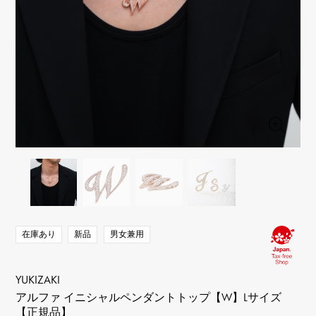
RICH CROSS
TwinPinky
ヴァシュロン・コンスタ
リッチクロス
ツインピンキー
ンタン
ANGLER
ETERNITY
AUDEMARS PIGUET
JAEGER LE COULTRE
アングラー
エタニティ
オーデマ・ピゲ
ジャガー・ルクルト
HIMAWARI
YUKIZAKI BACHIKAN
CHANEL
Cartier
ヒマワリ
ゆきざき バチカン
シャネル
カルティエ
USED NOMBRE
USED ALPHA
HARRY WINSTON
BVLGARI
ノンブル認定中古
アルファ認定中古
ハリー・ウィンストン
ブルガリ
ZENITH
TAG HEUER
ゼニス
タグホイヤー
オリジナルジュエリー一覧へ
DUNAMIS
TABLE CLOCK
デュナミス
置き時計
VINTAGE WATCH
ヴィンテージウォッチ
在庫あり
新品
男女兼用
すべての時計ブランドを見る
YUKIZAKI
アルファ イニシャルペンダントトップ【W】Lサイズ
【正規品】