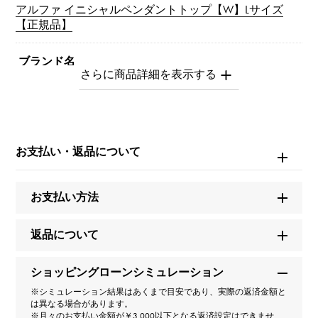
アルファ イニシャルペンダントトップ【W】Lサイズ
【正規品】
ブランド名
ユキザキ
モデル名
アルファ
お支払い・返品について
型番
お支払い方法
Y.ALPHA.12.22.W.L
返品について
タイプ
ショッピングローンシミュレーション
男女兼用
※シミュレーション結果はあくまで目安であり、実際の返済金額と
は異なる場合があります。
種類
※月々のお支払い金額が￥3,000以下となる返済設定はできませ