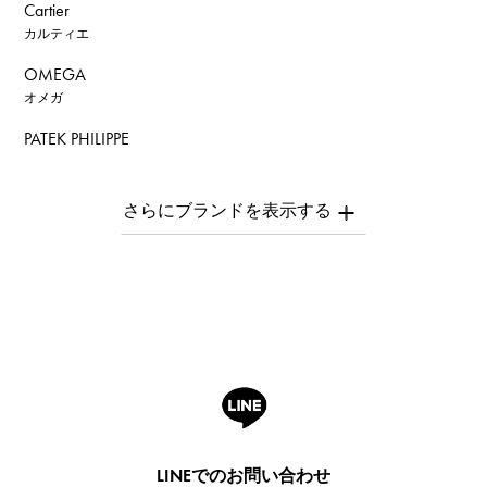
Cartier
カルティエ
OMEGA
オメガ
PATEK PHILIPPE
パテック・フィリップ
AUDEMARS PIGUET
オーデマ・ピゲ
Breguet
ブレゲ
ROGER DUBUIS
ロジェ・デュブイ
A.LANGE & SOHNE
ランゲ＆ゾーネ
HUBLOT
LINEでのお問い合わせ
ウブロ