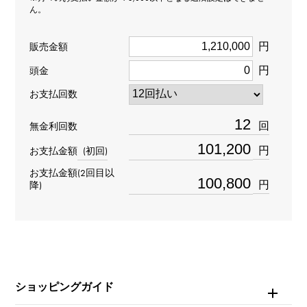
ん。
ペンヘッド
＞
アルファベット × ペンヘッド
イニシャル
＞
イニシャル × ペンヘッド
円
販売金額
材質
円
頭金
お支払回数
K18ピンクゴールド
回
無金利回数
石種
円
お支払金額
(初回)
ダイヤモンド 約1.050ct
お支払金額(2回目以
円
降)
モチーフサイズ
縦 約35 × 横 約38 × 奥行 約6.2mm
ショッピングガイド