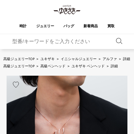
時計
ジュエリー
バッグ
新着商品
買取
バーキン
オータクロア
YUKIZAKI
ROLEX
ブランド
セレクト
HUBLOT
ブライダル
ジュエリー
ロレックス
ジュエリー
ジュエリー
ウブロ
ジュエリー
高級ジュエリーTOP
>
ユキザキ
>
イニシャルジュエリー
>
アルファ
>
詳細
ケリー
ピコタンロック
OMEGA
BREITLING
高級ジュエリーTOP
>
高級ペンヘッド
>
ユキザキ ペンヘッド
>
詳細
オメガ
ブライトリング
REGALIA
DOUBLE TOP
ガーデンパーティー
エブリン
レガリア
ダブルトップ
A.LANGE & SOHNE
Breguet
ランゲ＆ゾーネ
ブレゲ
YOBIKO
NOMBRE
財布
チャーム
ヨビコ
ノンブル
PATEK PHILIPPE
IWC
IWC
パテック・フィリップ
NOMBRE putite
ALPHA
小物
その他
ノンブルプティ
アルファ
FRANCK MULLER
RICHARD MILLE
フランク・ミュラー
リシャール・ミル
ALPHA putite
eclat
アルファプティ
エクラ
VACHERON
PANERAI
エルメスバッグ
CONSTANTIN
パネライ