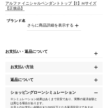
アルファ イニシャルペンダントトップ【E】Mサイズ
【正規品】
ブランド名
ユキザキ
モデル名
アルファ
お支払い・返品について
型番
お支払い方法
Y.ALPHA.12.22.E.M
返品について
タイプ
ショッピングローンシミュレーション
男女兼用
※シミュレーション結果はあくまで目安であり、実際の返済金額と
は異なる場合があります。
種類
※月々のお支払い金額が￥3,000以下となる返済設定はできませ