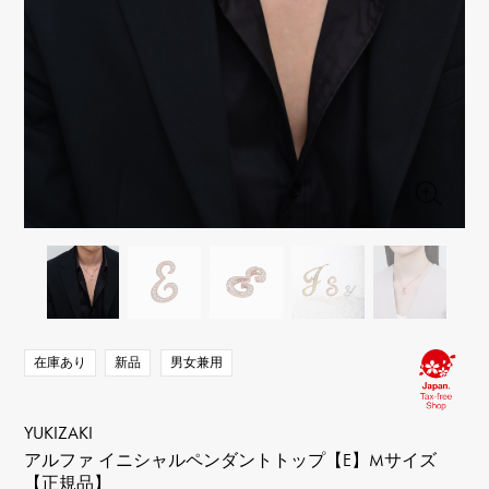
RICH CROSS
TwinPinky
ヴァシュロン・コンスタ
リッチクロス
ツインピンキー
ンタン
ANGLER
ETERNITY
AUDEMARS PIGUET
JAEGER LE COULTRE
アングラー
エタニティ
オーデマ・ピゲ
ジャガー・ルクルト
HIMAWARI
YUKIZAKI BACHIKAN
CHANEL
Cartier
ヒマワリ
ゆきざき バチカン
シャネル
カルティエ
USED NOMBRE
USED ALPHA
HARRY WINSTON
BVLGARI
ノンブル認定中古
アルファ認定中古
ハリー・ウィンストン
ブルガリ
ZENITH
TAG HEUER
ゼニス
タグホイヤー
オリジナルジュエリー一覧へ
DUNAMIS
TABLE CLOCK
デュナミス
置き時計
VINTAGE WATCH
ヴィンテージウォッチ
在庫あり
新品
男女兼用
すべての時計ブランドを見る
YUKIZAKI
アルファ イニシャルペンダントトップ【E】Mサイズ
【正規品】