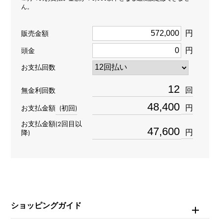
ん。
ペンヘッド
＞
アルファベット × ペンヘッド
イニシャル
＞
イニシャル × ペンヘッド
円
販売金額
材質
円
頭金
お支払回数
K18ピンクゴールド
回
無金利回数
石種
円
お支払金額
(初回)
ダイヤモンド 約0.370ct
お支払金額(2回目以
円
降)
モチーフサイズ
縦 約23 × 横 約14 × 奥行 約5.2mm
ショッピングガイド