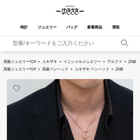
時計
ジュエリー
バッグ
新着商品
買取
バーキン
オータクロア
YUKIZAKI
ROLEX
ブランド
セレクト
HUBLOT
ブライダル
ジュエリー
ロレックス
ジュエリー
ジュエリー
ウブロ
ジュエリー
高級ジュエリーTOP
>
ユキザキ
>
イニシャルジュエリー
>
アルファ
>
詳細
ケリー
ピコタンロック
OMEGA
BREITLING
高級ジュエリーTOP
>
高級ペンヘッド
>
ユキザキ ペンヘッド
>
詳細
オメガ
ブライトリング
REGALIA
DOUBLE TOP
ガーデンパーティー
エブリン
レガリア
ダブルトップ
A.LANGE & SOHNE
Breguet
ランゲ＆ゾーネ
ブレゲ
YOBIKO
NOMBRE
財布
チャーム
ヨビコ
ノンブル
PATEK PHILIPPE
IWC
IWC
パテック・フィリップ
NOMBRE putite
ALPHA
小物
その他
ノンブルプティ
アルファ
FRANCK MULLER
RICHARD MILLE
フランク・ミュラー
リシャール・ミル
ALPHA putite
eclat
アルファプティ
エクラ
VACHERON
PANERAI
エルメスバッグ
CONSTANTIN
パネライ