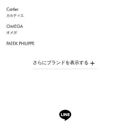
Cartier
カルティエ
OMEGA
オメガ
PATEK PHILIPPE
パテック・フィリップ
AUDEMARS PIGUET
オーデマ・ピゲ
Breguet
ブレゲ
ROGER DUBUIS
ロジェ・デュブイ
A.LANGE & SOHNE
ランゲ＆ゾーネ
HUBLOT