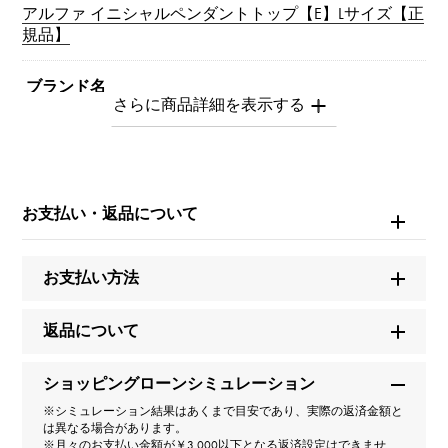
アルファ イニシャルペンダントトップ【E】Lサイズ【正
規品】
ブランド名
ユキザキ
モデル名
アルファ
お支払い・返品について
型番
お支払い方法
Y.ALPHA.12.22.E.L
返品について
タイプ
ショッピングローンシミュレーション
男女兼用
※シミュレーション結果はあくまで目安であり、実際の返済金額と
は異なる場合があります。
種類
※月々のお支払い金額が￥3,000以下となる返済設定はできませ