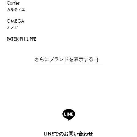
Cartier
カルティエ
OMEGA
オメガ
PATEK PHILIPPE
パテック・フィリップ
AUDEMARS PIGUET
オーデマ・ピゲ
Breguet
ブレゲ
ROGER DUBUIS
ロジェ・デュブイ
A.LANGE & SOHNE
ランゲ＆ゾーネ
HUBLOT
LINEでのお問い合わせ
ウブロ