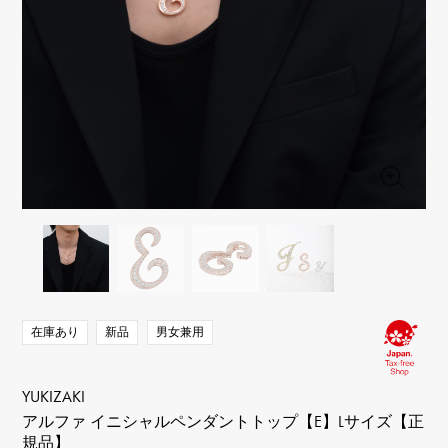
RICH CROSS
TwinPinky
ヴァシュロン・コンスタ
リッチクロス
ツインピンキー
ンタン
ANGLER
ETERNITY
AUDEMARS PIGUET
JAEGER LE COULTRE
アングラー
エタニティ
オーデマ・ピゲ
ジャガー・ルクルト
HIMAWARI
YUKIZAKI BACHIKAN
CHANEL
Cartier
ヒマワリ
ゆきざき バチカン
シャネル
カルティエ
USED NOMBRE
USED ALPHA
HARRY WINSTON
BVLGARI
ノンブル認定中古
アルファ認定中古
ハリー・ウィンストン
ブルガリ
ZENITH
TAG HEUER
ゼニス
タグホイヤー
オリジナルジュエリー一覧へ
DUNAMIS
TABLE CLOCK
デュナミス
置き時計
VINTAGE WATCH
ヴィンテージウォッチ
在庫あり
新品
男女兼用
すべての時計ブランドを見る
YUKIZAKI
アルファ イニシャルペンダントトップ【E】Lサイズ【正
規品】