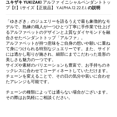
ユキザキ YUKIZAKI
アルファ イニシャルペンダントトッ
プ【E】Lサイズ【正規品】
Y.ALPHA.12.22.E.L
の説明
「ゆきざき」のジュエリーを語るうえで最も象徴的なモ
デルで、熟練の職人が一つひとつ丁寧に手作業で仕上げ
るアルファベットのデザインと上質なダイヤモンドを融
合させたペンダントトップ「アルファ」。
アルファベットが持つ意味をご自身の想いや願いに重ね
て身につけられる特別なジュエリーです。また、サイド
には透かし彫りが施され、細部にまでこだわった造形の
美しさも魅力の一つです。
サイズや素材のバリエーションも豊富で、お手持ちのネ
ックレスに合わせてコーディネートしていただけます。
チェーンを変えることで、その日の気分や装いに合わせ
たアレンジも可能です。
チェーンの種類によっては通らない場合がございます。
その際はお気軽にご相談ください。