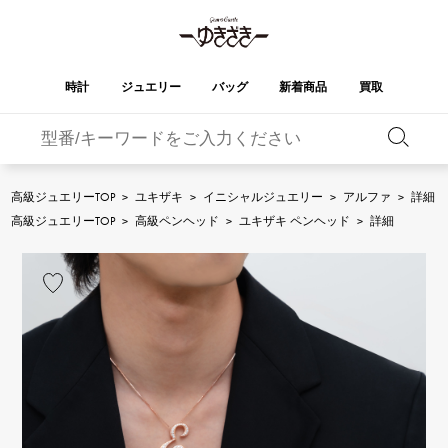
時計
ジュエリー
バッグ
新着商品
買取
バーキン
オータクロア
YUKIZAKI
ROLEX
ブランド
セレクト
HUBLOT
ブライダル
ジュエリー
ロレックス
ジュエリー
ジュエリー
ウブロ
ジュエリー
高級ジュエリーTOP
>
ユキザキ
>
イニシャルジュエリー
>
アルファ
>
詳細
ケリー
ピコタンロック
OMEGA
BREITLING
高級ジュエリーTOP
>
高級ペンヘッド
>
ユキザキ ペンヘッド
>
詳細
オメガ
ブライトリング
REGALIA
DOUBLE TOP
ガーデンパーティー
エブリン
レガリア
ダブルトップ
A.LANGE & SOHNE
Breguet
ランゲ＆ゾーネ
ブレゲ
YOBIKO
NOMBRE
財布
チャーム
ヨビコ
ノンブル
PATEK PHILIPPE
IWC
IWC
パテック・フィリップ
NOMBRE putite
ALPHA
小物
その他
ノンブルプティ
アルファ
FRANCK MULLER
RICHARD MILLE
フランク・ミュラー
リシャール・ミル
ALPHA putite
eclat
アルファプティ
エクラ
VACHERON
PANERAI
エルメスバッグ
CONSTANTIN
パネライ