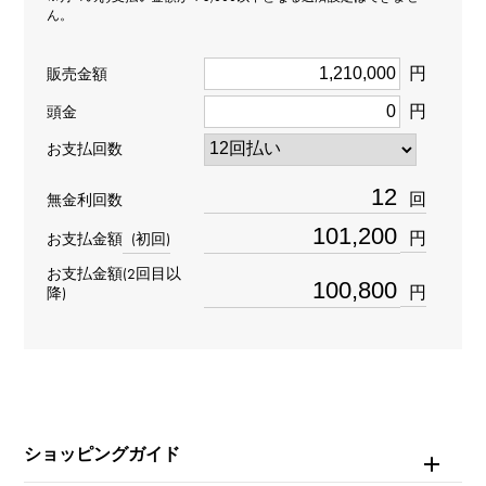
ん。
ペンヘッド
＞
アルファベット × ペンヘッド
イニシャル
＞
イニシャル × ペンヘッド
円
販売金額
材質
円
頭金
お支払回数
K18ピンクゴールド
回
無金利回数
石種
円
お支払金額
(初回)
ダイヤモンド 約1.020ct
お支払金額(2回目以
円
降)
モチーフサイズ
縦 約35 × 横 約21 × 奥行 約6mm
ショッピングガイド