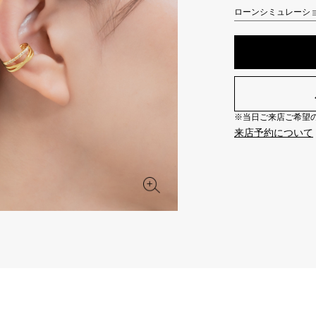
JAEGER LE COULTRE
CHANEL
ローンシミュレーシ
エルメスバッグ
TwinPinky
ANGLER
ジャガー・ルクルト
シャネル
ツインピンキー
アングラー
BVLGARI
ZENITH
YUKIZAKI BACHIKAN
USED NOMBRE
ブルガリ
ゼニス
ゆきざき バチカン
ノンブル認定中古
※当日ご来店ご希望の場
TABLE CLOCK
VINTAGE WATCH
来店予約について
置き時計
ヴィンテージウォッチ
オリジナルジュエリー一覧へ
すべての時計ブランドを見る