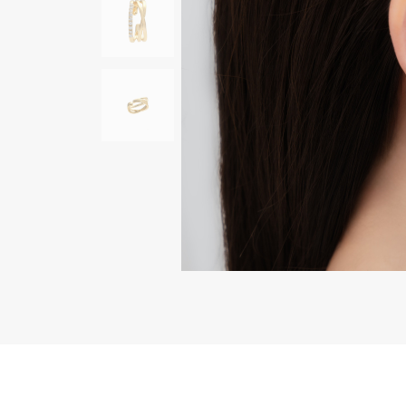
AUDEMARS PIGUET
RICH CROSS
オーデマ・ピゲ
リッチクロス
HARRY WINSTON
HIMAWARI
ハリー・ウィンストン
ヒマワリ
DUNAMIS
デュナミス