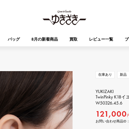
バッグ
8月の新着商品
買取
レビュー一覧
ブ
HUBLOT
OMEGA
ブランド
ジュエリー
セレクト
ジュエリー
オータクロア
ケリー
ウブロ
オメガ
在庫あり
新品
Breguet
PATEK PHILIPPE
DOUBLE TOP
YOBIKO
エブリン
財布
YUKIZAKI
ブレゲ
パテック・フィリップ
ダブルトップ
ヨビコ
TwinPinky K
W50326.45.6
RICHARD MILLE
VACHERON CONSTA
121,000
ALPHA
ALPHA putite
その他
リシャール・ミル
ヴァシュロン・コンスタン
アルファ
アルファプティ
お問い合わせ商品ID： W