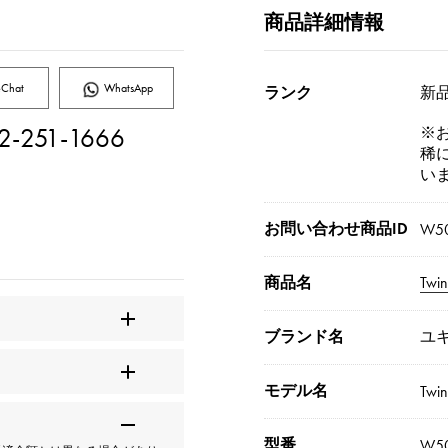
商品詳細情報
Chat
WhatsApp
ランク
新品[
2-251-1666
※
稀
い
お問い合わせ商品ID
W50
商品名
Tw
ブランド名
ユ
モデル名
Twin
型番
W50