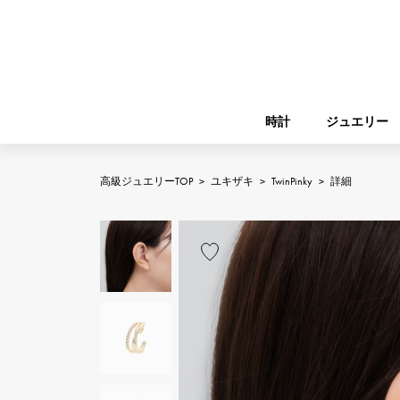
時計
ジュエリー
高級ジュエリーTOP
>
ユキザキ
>
TwinPinky
>
詳細
ROLEX
YUKIZAKI
ジュエリー
バーキン
ロレックス
A.LANGE & SOHNE
REGALIA
ガーデンパーティー
ランゲ＆ゾーネ
レガリア
FRANCK MULLER
NOMBRE putite
小物
フランク・ミュラー
ノンブルプティ