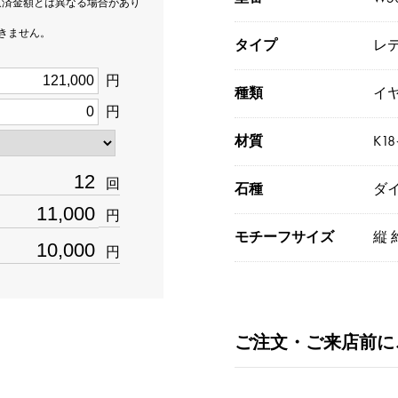
返済金額とは異なる場合があり
できません。
タイプ
レ
円
種類
イ
円
材質
K1
回
石種
ダイ
円
モチーフサイズ
縦 
円
ご注文・ご来店前に