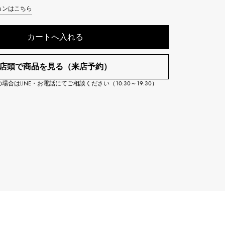
Cartier
ョンはこちら
ETERNITY
カルティエ
エタニティ
カートへ入れる
TAG HEUER
USED ALPHA
タグホイヤー
アルファ認定中古
店頭で商品を見る（来店予約）
合はLINE・お電話にてご相談ください（10:30～19:30）