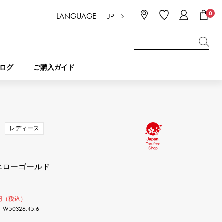
0
LANGUAGE -
JP
日本語
ENGLISH
한국
简体中文
繁体中文
ログ
ご購入ガイド
BREITLING
ブライダル
ジュエリー
ピコタンロック
ブライトリング
レディース
IWC
NOMBRE
チャーム
IWC
ノンブル
18イエローゴールド
NTIN
PANERAI
eclat
タン
パネライ
円（税込）
エクラ
50326.45.6