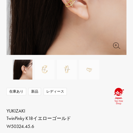
RICH CROSS
TwinPinky
ヴァシュロン・コンスタ
リッチクロス
ツインピンキー
ンタン
ANGLER
ETERNITY
AUDEMARS PIGUET
JAEGER LE COULTRE
アングラー
エタニティ
オーデマ・ピゲ
ジャガー・ルクルト
HIMAWARI
YUKIZAKI BACHIKAN
CHANEL
Cartier
ヒマワリ
ゆきざき バチカン
シャネル
カルティエ
USED NOMBRE
USED ALPHA
HARRY WINSTON
BVLGARI
ノンブル認定中古
アルファ認定中古
ハリー・ウィンストン
ブルガリ
ZENITH
TAG HEUER
ゼニス
タグホイヤー
オリジナルジュエリー一覧へ
DUNAMIS
TABLE CLOCK
デュナミス
置き時計
VINTAGE WATCH
在庫あり
新品
レディース
ヴィンテージウォッチ
すべての時計ブランドを見る
YUKIZAKI
TwinPinky K18イエローゴールド
W50324.45.6