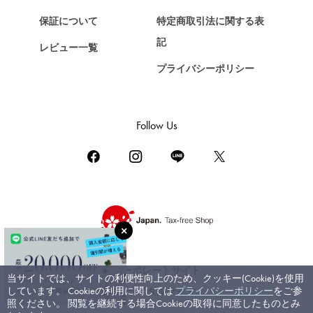
ショパール
保証について
特定商取引法に関する表
ZENITH
記
レビュー一覧
ゼニス
プライバシーポリシー
DAMIANI
ダミアーニ
TUDOR
Follow Us
チューダー（チュードル）
TIFFANY&Co.
ティファニー
PIAGET
ピアジェ
BOUCHERON
ブシュロン
コーポレートサイト
当サイトでは、サイトの利便性向上のため、クッキー(Cookie)を使用
BVLGARI
しています。 Cookieの利用に関しては
プライバシーポリシー
をご参
ブライダルサイト
ブルガリ
照ください。 閲覧を継続する場合Cookieの取得に同意したものとみ