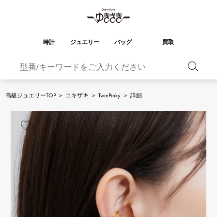
時計
ジュエリー
バッグ
買取
バーキン
オータクロア
YUKIZAKI
ROLEX
ブランド
セレクト
HUBLOT
ブライダル
ジュエリー
ロレックス
ジュエリー
ジュエリー
ウブロ
ジュエリー
高級ジュエリーTOP
>
ユキザキ
>
TwinPinky
>
詳細
ケリー
ピコタンロック
OMEGA
BREITLING
オメガ
ブライトリング
REGALIA
DOUBLE TOP
ガーデンパーティー
エブリン
レガリア
ダブルトップ
A.LANGE & SOHNE
Breguet
ランゲ＆ゾーネ
ブレゲ
YOBIKO
NOMBRE
財布
チャーム
ヨビコ
ノンブル
PATEK PHILIPPE
IWC
IWC
パテック・フィリップ
NOMBRE putite
ALPHA
小物
その他
ノンブルプティ
アルファ
FRANCK MULLER
RICHARD MILLE
フランク・ミュラー
リシャール・ミル
ALPHA putite
eclat
アルファプティ
エクラ
VACHERON
PANERAI
エルメスバッグ
CONSTANTIN
パネライ