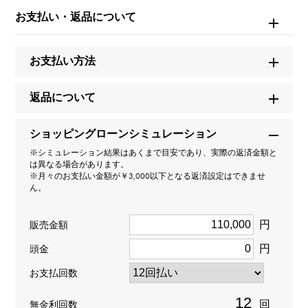
TwinPinky
お支払い・返品について
型番
お支払い方法
W50324.45.6
タイプ
返品について
レディース
ショッピングローンシミュレーション
※シミュレーション結果はあくまで目安であり、実際の返済金額と
種類
は異なる場合があります。
※月々のお支払い金額が￥3,000以下となる返済設定はできませ
イヤーカフ ＞ ｸﾛｽ × イヤーカフ
ん。
材質
円
販売金額
K18イエローゴールド
円
頭金
お支払回数
石種
回
ダイヤモンド 約0.100ct
無金利回数