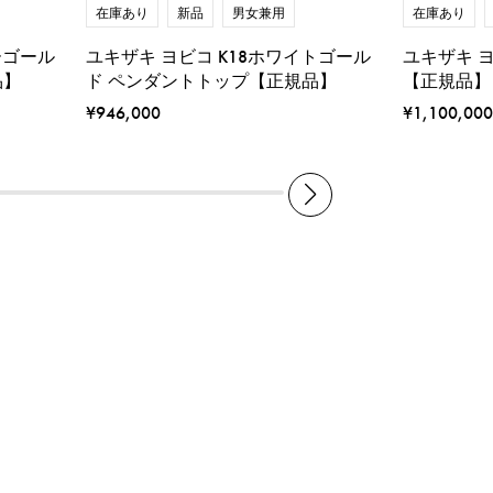
在庫あり
新品
男女兼用
在庫あり
ーゴール
ユキザキ ヨビコ K18ホワイトゴール
ユキザキ 
品】
ド ペンダントトップ【正規品】
【正規品】
¥946,000
¥1,100,000