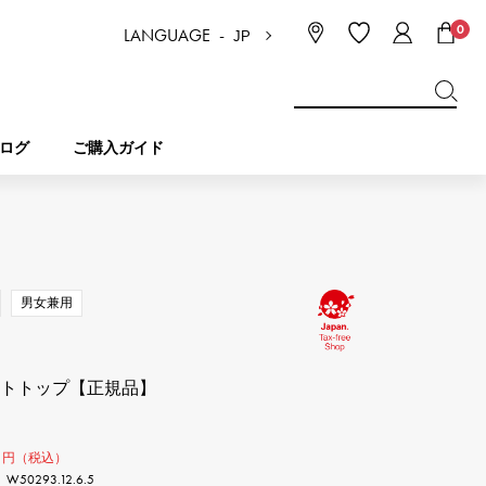
0
LANGUAGE -
JP
日本語
ENGLISH
한국
简体中文
繁体中文
ログ
ご購入ガイド
BREITLING
ブライダル
ジュエリー
ピコタンロック
ブライトリング
男女兼用
IWC
NOMBRE
チャーム
IWC
ノンブル
ントトップ【正規品】
NTIN
PANERAI
eclat
タン
パネライ
0
エクラ
円（税込）
0293.12.6.5