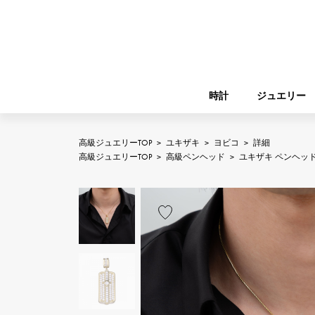
時計
ジュエリー
高級ジュエリーTOP
>
ユキザキ
>
ヨビコ
>
詳細
ROLEX
高級ジュエリーTOP
>
高級ペンヘッド
>
ユキザキ ペンヘッ
YUKIZAKI
ジュエリー
バーキン
ロレックス
A.LANGE & SOHNE
REGALIA
ガーデンパーティー
ランゲ＆ゾーネ
レガリア
FRANCK MULLER
NOMBRE putite
小物
フランク・ミュラー
ノンブルプティ