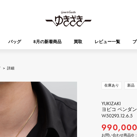
バッグ
8月の新着商品
買取
レビュー一覧
ブ
HUBLOT
OMEGA
ド
>
詳細
ブランド
ジュエリー
セレクト
ジュエリー
オータクロア
ケリー
ウブロ
オメガ
在庫あり
新品
Breguet
PATEK PHILIPPE
DOUBLE TOP
YOBIKO
エブリン
財布
ブレゲ
パテック・フィリップ
ダブルトップ
ヨビコ
YUKIZAKI
ヨビコ ペンダ
W50293.12.6.5
RICHARD MILLE
VACHERON CONSTA
ALPHA
ALPHA putite
その他
リシャール・ミル
ヴァシュロン・コンスタン
990,00
アルファ
アルファプティ
お問い合わせ商品ID： W5