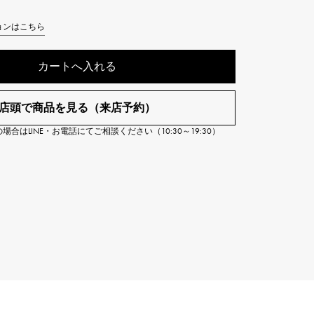
Cartier
ETERNITY
カルティエ
ョンはこちら
エタニティ
カートへ入れる
TAG HEUER
USED ALPHA
タグホイヤー
アルファ認定中古
店頭で商品を見る（来店予約）
合はLINE・お電話にてご相談ください（10:30～19:30）