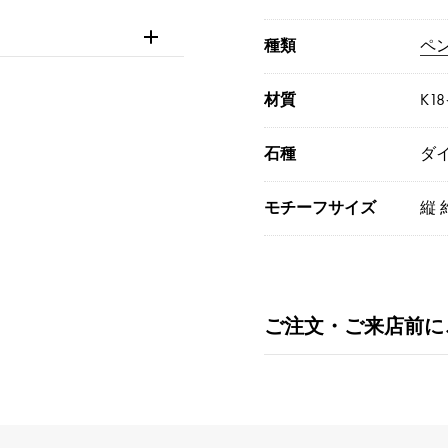
種類
ペ
材質
K1
石種
ダイ
モチーフサイズ
縦 
ご注文・ご来店前に