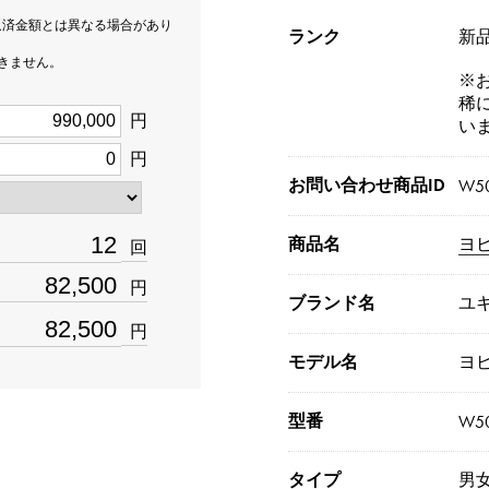
返済金額とは異なる場合があり
ランク
新品[
できません。
※
稀
円
い
円
お問い合わせ商品ID
W50
商品名
ヨ
回
円
ブランド名
ユ
円
モデル名
ヨ
型番
W50
タイプ
男