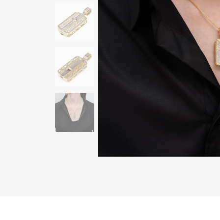
AUDEMARS PIGUET
RICH CROSS
オーデマ・ピゲ
リッチクロス
HARRY WINSTON
HIMAWARI
ハリー・ウィンストン
ヒマワリ
DUNAMIS
デュナミス