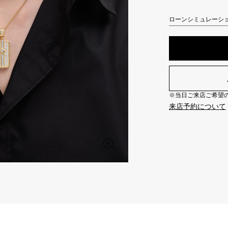
JAEGER LE COULTRE
CHANEL
エルメスバッグ
TwinPinky
ANGLER
ジャガー・ルクルト
シャネル
ローンシミュレーシ
ツインピンキー
アングラー
BVLGARI
ZENITH
YUKIZAKI BACHIKAN
USED NOMBRE
ブルガリ
ゼニス
ゆきざき バチカン
ノンブル認定中古
TABLE CLOCK
VINTAGE WATCH
※当日ご来店ご希望の場
置き時計
ヴィンテージウォッチ
来店予約について
オリジナルジュエリー一覧へ
すべての時計ブランドを見る