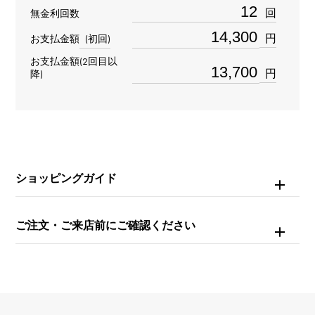
ピンキー
回
無金利回数
円
お支払金額
(初回)
材質
お支払金額(2回目以
K18イエローゴールド
円
降)
石種
ダイヤモンド 約0.170ct
ショッピングガイド
ご注文・ご来店前にご確認ください