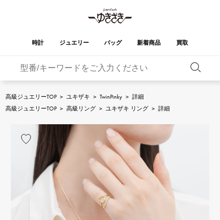
時計
ジュエリー
バッグ
新着商品
買取
バーキン
オータクロア
YUKIZAKI
ROLEX
ブランド
セレクト
HUBLOT
ブライダル
ジュエリー
ロレックス
ジュエリー
ジュエリー
ウブロ
ジュエリー
高級ジュエリーTOP
>
ユキザキ
>
TwinPinky
>
詳細
ケリー
ピコタンロック
OMEGA
BREITLING
高級ジュエリーTOP
>
高級リング
>
ユキザキ リング
>
詳細
オメガ
ブライトリング
REGALIA
DOUBLE TOP
ガーデンパーティー
エブリン
レガリア
ダブルトップ
A.LANGE & SOHNE
Breguet
ランゲ＆ゾーネ
ブレゲ
YOBIKO
NOMBRE
財布
チャーム
ヨビコ
ノンブル
PATEK PHILIPPE
IWC
IWC
パテック・フィリップ
NOMBRE putite
ALPHA
小物
その他
ノンブルプティ
アルファ
FRANCK MULLER
RICHARD MILLE
フランク・ミュラー
リシャール・ミル
ALPHA putite
eclat
アルファプティ
エクラ
VACHERON
PANERAI
エルメスバッグ
CONSTANTIN
パネライ