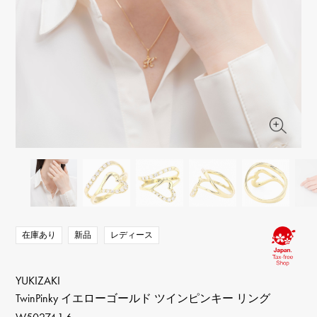
RICH CROSS
TwinPinky
ヴァシュロン・コンスタ
リッチクロス
ツインピンキー
ンタン
ANGLER
ETERNITY
AUDEMARS PIGUET
JAEGER LE COULTRE
アングラー
エタニティ
オーデマ・ピゲ
ジャガー・ルクルト
HIMAWARI
YUKIZAKI BACHIKAN
CHANEL
Cartier
ヒマワリ
ゆきざき バチカン
シャネル
カルティエ
USED NOMBRE
USED ALPHA
HARRY WINSTON
BVLGARI
ノンブル認定中古
アルファ認定中古
ハリー・ウィンストン
ブルガリ
ZENITH
TAG HEUER
ゼニス
タグホイヤー
オリジナルジュエリー一覧へ
DUNAMIS
TABLE CLOCK
デュナミス
置き時計
VINTAGE WATCH
ヴィンテージウォッチ
在庫あり
新品
レディース
すべての時計ブランドを見る
YUKIZAKI
TwinPinky イエローゴールド ツインピンキー リング