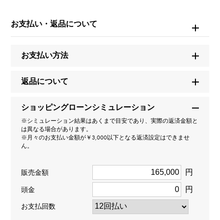
ユキザキ
お支払い・返品について
モデル名
TwinPinky
お支払い方法
型番
返品について
W50274.1.6
ショッピングローンシミュレーション
タイプ
※シミュレーション結果はあくまで目安であり、実際の返済金額と
は異なる場合があります。
レディース
※月々のお支払い金額が￥3,000以下となる返済設定はできませ
ん。
種類
円
販売金額
リング
＞
ﾊｰﾄ × リング
円
頭金
お支払回数
デザイン