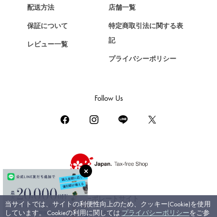
Chopard
配送方法
店舗一覧
ショパール
保証について
特定商取引法に関する表
ZENITH
記
レビュー一覧
ゼニス
プライバシーポリシー
DAMIANI
ダミアーニ
TUDOR
Follow Us
チューダー（チュードル）
TIFFANY&Co.
ティファニー
PIAGET
ピアジェ
BOUCHERON
ブシュロン
コーポレートサイト
当サイトでは、サイトの利便性向上のため、クッキー(Cookie)を使用
BVLGARI
しています。 Cookieの利用に関しては
プライバシーポリシー
をご参
ブライダルサイト
ブルガリ