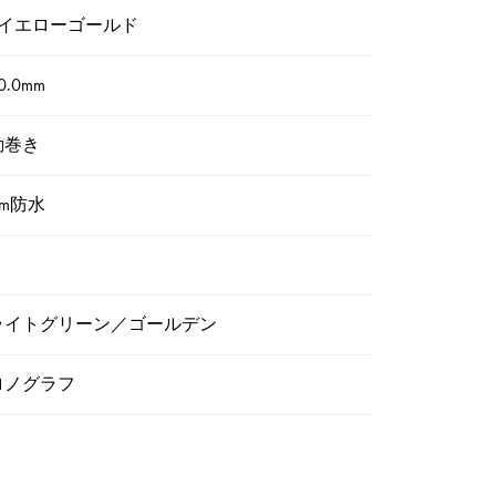
8イエローゴールド
0.0mm
動巻き
0m防水
ライトグリーン／ゴールデン
ロノグラフ