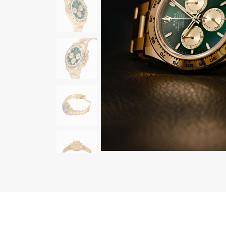
AUDEMARS PIGUET
RICH CROSS
オーデマ・ピゲ
リッチクロス
HARRY WINSTON
HIMAWARI
ハリー・ウィンストン
ヒマワリ
DUNAMIS
デュナミス