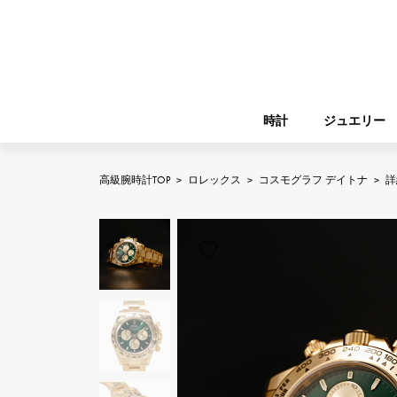
時計
ジュエリー
高級腕時計TOP
>
ロレックス
>
コスモグラフ デイトナ
>
詳
ROLEX
YUKIZAKI
ジュエリー
バーキン
ロレックス
A.LANGE & SOHNE
REGALIA
ガーデンパーティー
ランゲ＆ゾーネ
レガリア
FRANCK MULLER
NOMBRE putite
小物
フランク・ミュラー
ノンブルプティ