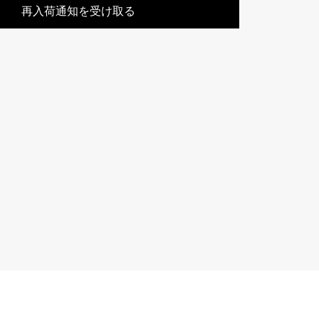
再入荷通知を受け取る
Cartier
ETERNITY
カルティエ
エタニティ
TAG HEUER
USED ALPHA
タグホイヤー
アルファ認定中古