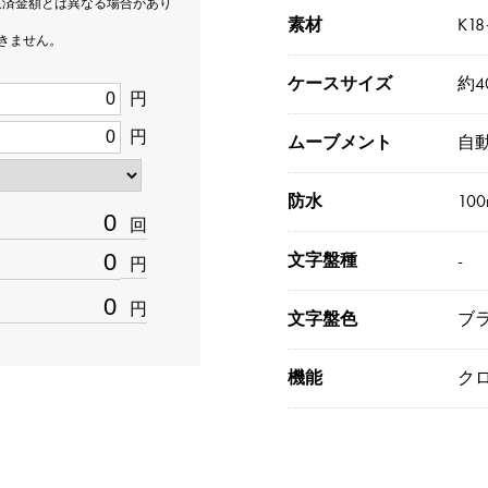
返済金額とは異なる場合があり
素材
K1
できません。
ケースサイズ
約4
円
円
ムーブメント
自
防水
10
回
文字盤種
-
円
円
文字盤色
ブ
機能
ク