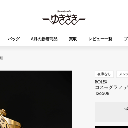
バッグ
8月の新着商品
買取
レビュー一覧
ブ
細
HUBLOT
OMEGA
ブランド
ジュエリー
セレクト
ジュエリー
オータクロア
ケリー
ウブロ
オメガ
在庫なし
メン
ROLEX
Breguet
PATEK PHILIPPE
コスモグラフ 
DOUBLE TOP
YOBIKO
エブリン
財布
ブレゲ
パテック・フィリップ
126508
ダブルトップ
ヨビコ
ご
RICHARD MILLE
VACHERON CONSTA
ALPHA
ALPHA putite
その他
リシャール・ミル
ヴァシュロン・コンスタン
アルファ
アルファプティ