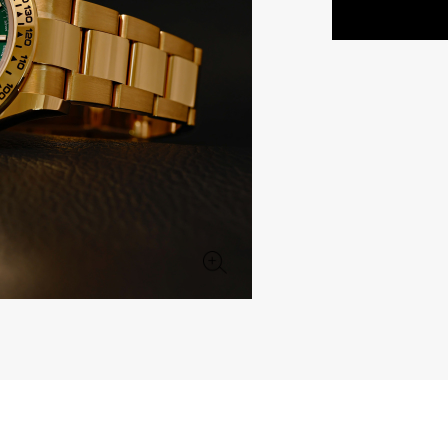
JAEGER LE COULTRE
CHANEL
エルメスバッグ
TwinPinky
ANGLER
ジャガー・ルクルト
シャネル
ツインピンキー
アングラー
BVLGARI
ZENITH
YUKIZAKI BACHIKAN
USED NOMBRE
ブルガリ
ゼニス
ゆきざき バチカン
ノンブル認定中古
TABLE CLOCK
VINTAGE WATCH
置き時計
ヴィンテージウォッチ
オリジナルジュエリー一覧へ
すべての時計ブランドを見る