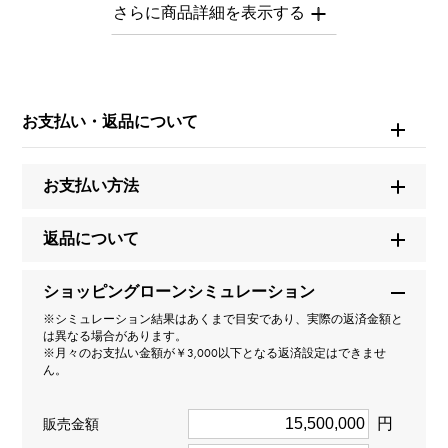
す。
※中古品につき全体的に多少の小傷がございます。
※商品によっては、写真では確認できない傷がある場合
もございます。
※詳細はお問い合わせください。
お支払い・返品について
お問い合わせ商
お支払い方法
品ID
W220976
返品について
商品名
ショッピングローンシミュレーション
コスモグラフ デイトナ
※シミュレーション結果はあくまで目安であり、実際の返済金額と
は異なる場合があります。
※月々のお支払い金額が￥3,000以下となる返済設定はできませ
ブランド名
ん。
ロレックス
円
販売金額