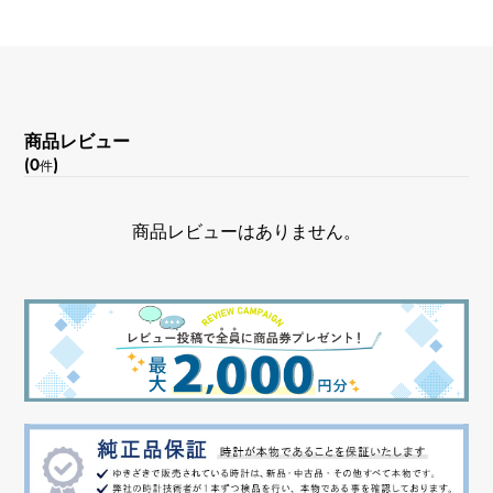
防水
100m防水
文字盤種
グロッシュラールベライト
商品レビュー
(0
)
件
文字盤色
商品レビューはありません。
レッド/8PD
文字盤石
ダイヤモンド
機能
クロノグラフ