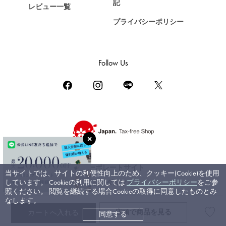
記
レビュー一覧
ゼニス
プライバシーポリシー
DAMIANI
ダミアーニ
TUDOR
Follow Us
チューダー（チュードル）
TIFFANY&Co.
ティファニー
PIAGET
ピアジェ
BOUCHERON
ブシュロン
コーポレートサイト
当サイトでは、サイトの利便性向上のため、クッキー(Cookie)を使用
BVLGARI
しています。 Cookieの利用に関しては
プライバシーポリシー
をご参
ブライダルサイト
ブルガリ
照ください。 閲覧を継続する場合Cookieの取得に同意したものとみ
なします。
RICHARD MILLE
店頭で
商品を見る
カートへ入れる
同意する
©ジェムキャッスルゆきざき. All rights reserved.
リシャール・ミル