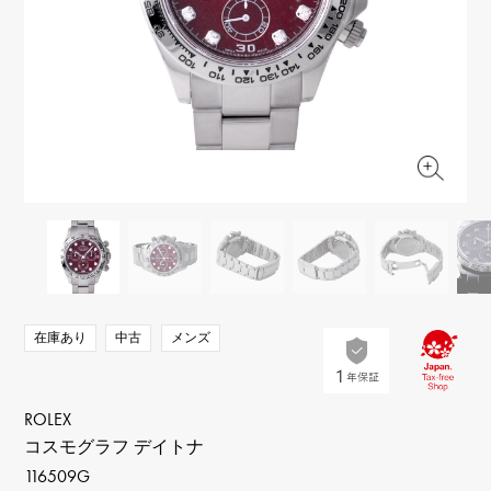
RICH CROSS
TwinPinky
ヴァシュロン・コンスタ
リッチクロス
ツインピンキー
ンタン
ANGLER
ETERNITY
AUDEMARS PIGUET
JAEGER LE COULTRE
アングラー
エタニティ
オーデマ・ピゲ
ジャガー・ルクルト
HIMAWARI
YUKIZAKI BACHIKAN
CHANEL
Cartier
ヒマワリ
ゆきざき バチカン
シャネル
カルティエ
USED NOMBRE
USED ALPHA
HARRY WINSTON
BVLGARI
ノンブル認定中古
アルファ認定中古
ハリー・ウィンストン
ブルガリ
ZENITH
TAG HEUER
ゼニス
タグホイヤー
オリジナルジュエリー一覧へ
DUNAMIS
TABLE CLOCK
デュナミス
置き時計
VINTAGE WATCH
在庫あり
中古
メンズ
ヴィンテージウォッチ
すべての時計ブランドを見る
ROLEX
コスモグラフ デイトナ
116509G