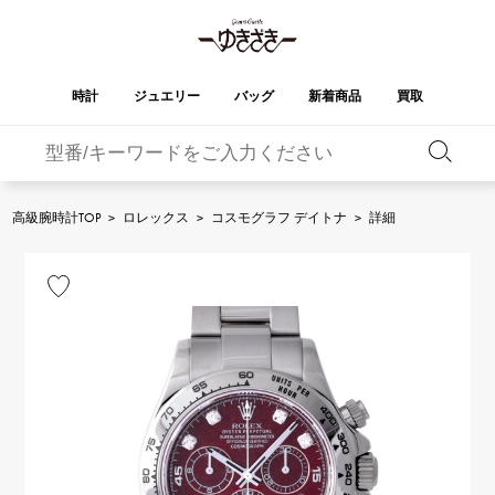
時計
ジュエリー
バッグ
新着商品
買取
バーキン
オータクロア
YUKIZAKI
ROLEX
ブランド
セレクト
HUBLOT
ブライダル
ジュエリー
ロレックス
ジュエリー
ジュエリー
ウブロ
ジュエリー
高級腕時計TOP
>
ロレックス
>
コスモグラフ デイトナ
>
詳細
ケリー
ピコタンロック
OMEGA
BREITLING
オメガ
ブライトリング
REGALIA
DOUBLE TOP
ガーデンパーティー
エブリン
レガリア
ダブルトップ
A.LANGE & SOHNE
Breguet
ランゲ＆ゾーネ
ブレゲ
YOBIKO
NOMBRE
財布
チャーム
ヨビコ
ノンブル
PATEK PHILIPPE
IWC
IWC
パテック・フィリップ
NOMBRE putite
ALPHA
小物
その他
ノンブルプティ
アルファ
FRANCK MULLER
RICHARD MILLE
フランク・ミュラー
リシャール・ミル
ALPHA putite
eclat
アルファプティ
エクラ
VACHERON
PANERAI
エルメスバッグ
CONSTANTIN
パネライ