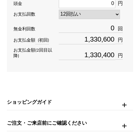
モデル名
円
頭金
コスモグラフ デイトナ
お支払回数
回
無金利回数
型番
円
お支払金額
(初回)
116509G
お支払金額(2回目以
円
降)
タイプ
メンズ
ブレスサイズ
約18.5cm
ショッピングガイド
ムーブメント
ご注文・ご来店前にご確認ください
自動巻き