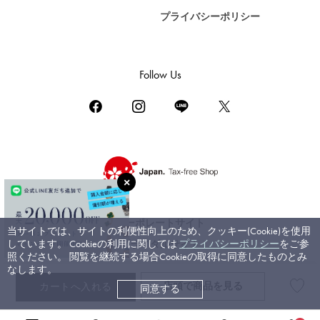
プライバシーポリシー
DAMIANI
ダミアーニ
TUDOR
Follow Us
チューダー（チュードル）
TIFFANY&Co.
ティファニー
PIAGET
ピアジェ
BOUCHERON
ブシュロン
コーポレートサイト
当サイトでは、サイトの利便性向上のため、クッキー(Cookie)を使用
BVLGARI
しています。 Cookieの利用に関しては
プライバシーポリシー
をご参
ブライダルサイト
ブルガリ
照ください。 閲覧を継続する場合Cookieの取得に同意したものとみ
なします。
RICHARD MILLE
店頭で
商品を見る
カートへ入れる
同意する
©ジェムキャッスルゆきざき. All rights reserved.
リシャール・ミル
高級腕時計TOP
>
オメガ
>
デ・ヴィル
>
詳細