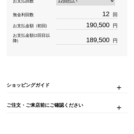
お支払回数
435.53.40.21.09.001
回
無金利回数
タイプ
円
お支払金額
(初回)
メンズ
お支払金額(2回目以
円
降)
ブレスサイズ
約17.5cm
ムーブメント
ショッピングガイド
手巻き
防水
ご注文・ご来店前にご確認ください
30m防水
文字盤種