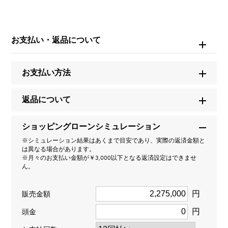
お問い合わせ商
品ID
お支払い・返品について
W233237
お支払い方法
商品名
デ・ヴィル トレゾア コーアクシャル マスター クロノメ
返品について
ーター 40MM
ショッピングローンシミュレーション
ブランド名
※シミュレーション結果はあくまで目安であり、実際の返済金額と
は異なる場合があります。
オメガ
※月々のお支払い金額が￥3,000以下となる返済設定はできませ
ん。
モデル名
円
販売金額
デ・ヴィル
円
頭金
型番