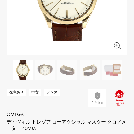
RICH CROSS
TwinPinky
ヴァシュロン・コンスタ
リッチクロス
ツインピンキー
ンタン
ANGLER
ETERNITY
AUDEMARS PIGUET
JAEGER LE COULTRE
アングラー
エタニティ
オーデマ・ピゲ
ジャガー・ルクルト
HIMAWARI
YUKIZAKI BACHIKAN
CHANEL
Cartier
ヒマワリ
ゆきざき バチカン
シャネル
カルティエ
USED NOMBRE
USED ALPHA
HARRY WINSTON
BVLGARI
ノンブル認定中古
アルファ認定中古
ハリー・ウィンストン
ブルガリ
ZENITH
TAG HEUER
ゼニス
タグホイヤー
オリジナルジュエリー一覧へ
DUNAMIS
TABLE CLOCK
デュナミス
置き時計
VINTAGE WATCH
在庫あり
中古
メンズ
ヴィンテージウォッチ
すべての時計ブランドを見る
OMEGA
デ・ヴィル トレゾア コーアクシャル マスター クロノメ
ーター 40MM