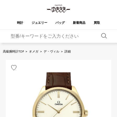
時計
ジュエリー
バッグ
新着商品
買取
バーキン
オータクロア
YUKIZAKI
ROLEX
ブランド
セレクト
HUBLOT
ブライダル
ジュエリー
ロレックス
ジュエリー
ジュエリー
ウブロ
ジュエリー
高級腕時計TOP
>
オメガ
>
デ・ヴィル
>
詳細
ケリー
ピコタンロック
OMEGA
BREITLING
オメガ
ブライトリング
REGALIA
DOUBLE TOP
ガーデンパーティー
エブリン
レガリア
ダブルトップ
A.LANGE & SOHNE
Breguet
ランゲ＆ゾーネ
ブレゲ
YOBIKO
NOMBRE
財布
チャーム
ヨビコ
ノンブル
PATEK PHILIPPE
IWC
IWC
パテック・フィリップ
NOMBRE putite
ALPHA
小物
その他
ノンブルプティ
アルファ
FRANCK MULLER
RICHARD MILLE
フランク・ミュラー
リシャール・ミル
ALPHA putite
eclat
アルファプティ
エクラ
VACHERON
PANERAI
エルメスバッグ
CONSTANTIN
パネライ