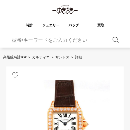
時計
ジュエリー
バッグ
買取
バーキン
オータクロア
YUKIZAKI
ROLEX
ブランド
セレクト
HUBLOT
ブライダル
ジュエリー
ロレックス
ジュエリー
ジュエリー
ウブロ
ジュエリー
高級腕時計TOP
>
カルティエ
>
サントス
>
詳細
ケリー
ピコタンロック
OMEGA
BREITLING
オメガ
ブライトリング
REGALIA
DOUBLE TOP
ガーデンパーティー
エブリン
レガリア
ダブルトップ
A.LANGE & SOHNE
Breguet
ランゲ＆ゾーネ
ブレゲ
YOBIKO
NOMBRE
財布
チャーム
ヨビコ
ノンブル
PATEK PHILIPPE
IWC
IWC
パテック・フィリップ
NOMBRE putite
ALPHA
小物
その他
ノンブルプティ
アルファ
FRANCK MULLER
RICHARD MILLE
フランク・ミュラー
リシャール・ミル
ALPHA putite
eclat
アルファプティ
エクラ
VACHERON
PANERAI
エルメスバッグ
CONSTANTIN
パネライ