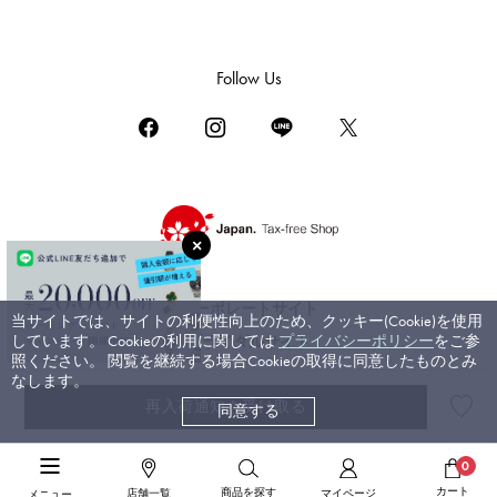
ダミアーニ
TUDOR
Follow Us
チューダー（チュードル）
TIFFANY&Co.
ティファニー
PIAGET
ピアジェ
BOUCHERON
ブシュロン
コーポレートサイト
当サイトでは、サイトの利便性向上のため、クッキー(Cookie)を使用
BVLGARI
しています。 Cookieの利用に関しては
プライバシーポリシー
をご参
ブライダルサイト
ブルガリ
照ください。 閲覧を継続する場合Cookieの取得に同意したものとみ
なします。
RICHARD MILLE
再入荷通知を受け取る
同意する
©ジェムキャッスルゆきざき. All rights reserved.
リシャール・ミル
高級腕時計TOP
>
カルティエ
>
サントス
>
詳細
0
カート
商品を探す
店舗一覧
マイページ
メニュー