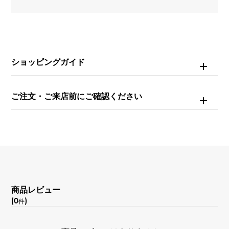
日常生活防水
文字盤種
-
ショッピングガイド
文字盤色
ご注文・ご来店前にご確認ください
シルバー
商品レビュー
(0
)
件