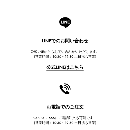
ROGER DUBUIS
ロジェ・デュブイ
A.LANGE & SOHNE
ランゲ＆ゾーネ
HUBLOT
LINEでのお問い合わせ
ウブロ
公式LINEからもお問い合わせいただけます。
FRANCK MULLER
(営業時間：10:30～19:30 土日祝も営業)
フランク・ミュラー
公式LINEはこちら
CHANEL
シャネル
HARRY WINSTON
ハリー・ウィンストン
JAEGER LE COULTRE
お電話でのご注文
ジャガー・ルクルト
052-251-1666にて電話注文も可能です。
IWC
(営業時間：10:30～19:30 土日祝も営業)
IWC