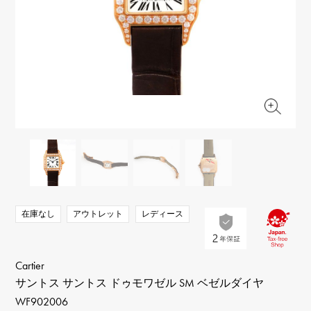
RICH CROSS
TwinPinky
ヴァシュロン・コンスタ
リッチクロス
ツインピンキー
ンタン
ANGLER
ETERNITY
AUDEMARS PIGUET
JAEGER LE COULTRE
アングラー
エタニティ
オーデマ・ピゲ
ジャガー・ルクルト
HIMAWARI
YUKIZAKI BACHIKAN
CHANEL
Cartier
ヒマワリ
ゆきざき バチカン
シャネル
カルティエ
USED NOMBRE
USED ALPHA
HARRY WINSTON
BVLGARI
ノンブル認定中古
アルファ認定中古
ハリー・ウィンストン
ブルガリ
ZENITH
TAG HEUER
ゼニス
タグホイヤー
オリジナルジュエリー一覧へ
DUNAMIS
TABLE CLOCK
デュナミス
置き時計
VINTAGE WATCH
在庫なし
アウトレット
レディース
ヴィンテージウォッチ
すべての時計ブランドを見る
Cartier
サントス サントス ドゥモワゼル SM ベゼルダイヤ
WF902006