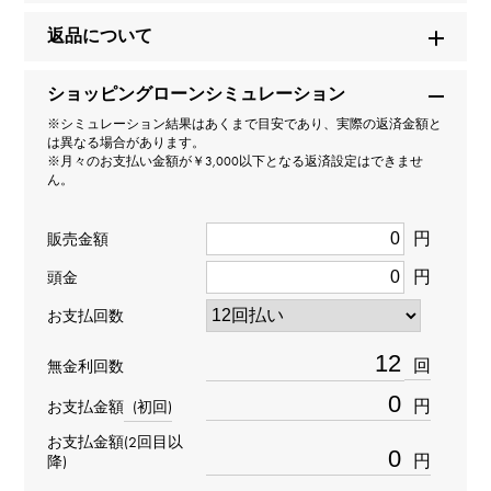
カルティエ
返品について
モデル名
ショッピングローンシミュレーション
※シミュレーション結果はあくまで目安であり、実際の返済金額と
サントス
は異なる場合があります。
※月々のお支払い金額が￥3,000以下となる返済設定はできませ
ん。
型番
WF902006
円
販売金額
円
頭金
タイプ
お支払回数
レディース
回
無金利回数
ムーブメント
円
お支払金額
(初回)
クォーツ
お支払金額(2回目以
円
降)
防水